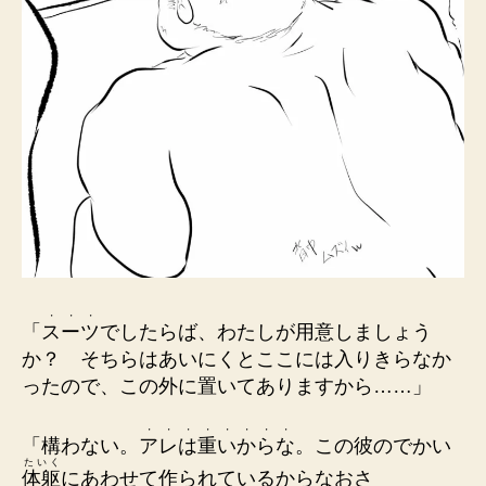
・
・
・
「
ス
ー
ツ
でしたらば、わたしが用意しましょう
か？ そちらはあいにくとここには入りきらなか
ったので、この外に置いてありますから……」
・
・
・
・
・
・
・
・
「構わない。
ア
レ
は
重
い
か
ら
な
。この彼のでかい
たいく
体躯
にあわせて作られているからなおさ