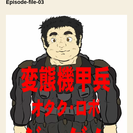
Episode-file-03
ロ
ボ〉
ジ
ュ
ゲ
ム
file-
03
へ
の