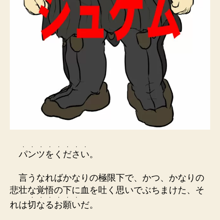
・
・
・
・
・
・
・
・
パ
ン
ツ
を
く
だ
さ
い
。
言うなればかなりの極限下で、かつ、かなりの
悲壮な覚悟の下に血を吐く思いでぶちまけた、そ
・
・
・
・
・
・
れは
切
な
る
お
願
い
だ。