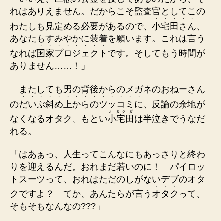
れはありえません。だからこそ監査官としてこの
・
・
・
・
・
わたしも見定める必要があるので、
小
宅
田
さ
ん
、
あなたもすみやかに装着を願います。これは言う
・
・
・
・
・
・
・
・
なれば
国
家
プ
ロ
ジ
ェ
ク
ト
です。そしてもう時間が
ありません……！」
またしても男の背後からのメガネのおねーさん
・
・
・
・
・
・
・
・
・
・
・
・
・
・
の
だ
い
ぶ
斜
め
上
か
ら
の
ツ
ッ
コ
ミ
に
、反論の余地が
オタクダ
なくなるオタク、もとい
小宅田
は半泣きでうなだ
れる。
「はあぁっ、人生ってこんなにもあっさりと終わ
りを迎えるんだ。おれまだ若いのに！ パイロッ
トスーツって、おれはただのしがないデブのオタ
・
・
・
クですよ？ てか、あんたらが言う
オ
タ
ク
って、
そもそもなんなの???」