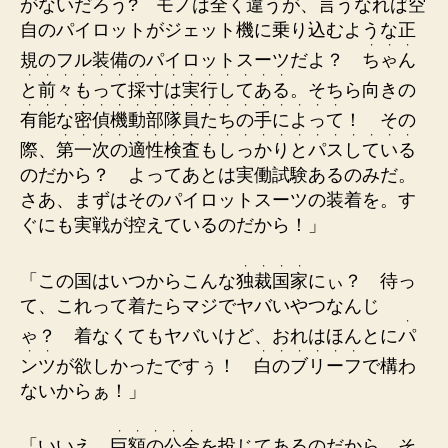
がないだろう? モノは全く違うが、言うなれば空
自のパイロットがジェット機に乗り込むような正
・
・
・
規のフル装備のパイロットスーツだよ？
ち
ゃ
ん
・
・
・
・
・
・
・
・
・
・
・
・
・
・
・
と
前
々
も
っ
て
採
寸
は
実
行
し
て
あ
る
。そちら向きの
・
・
・
・
・
・
・
・
・
・
・
・
・
・
・
・
・
・
有
能
な
密
偵
機
動
部
隊
員
た
ち
の
手
に
よ
っ
て
！ その
・
・
・
・
・
・
・
・
・
・
・
・
・
・
・
・
・
・
・
・
際、
第
一
次
の
適
性
検
査
も
し
っ
か
り
と
パ
ス
し
て
い
る
のだから？ よってあとは実働試験あるのみだ。
さあ、まずはそのパイロットスーツの装着を。す
ぐにも実戦が控えているのだから！」
・
・
・
・
「この国はいつからこんな
独
裁
国
家
にぃ？ 待っ
て、これって着たらマジでヤバいやつなんじ
・
ゃ？ 着なくてもヤバいけど、おれはほんとに
パ
・
・
・
・
・
・
・
・
ン
ツ
が欲しかったですぅ！
白
の
ブ
リ
ー
フ
で構わ
ないからぁ！」
・
・
・
・
・
「いいえ、
巨
額
の
公
金
を投じてあるのだから、そ