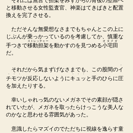
それには無言で担架をみずからの背後の壁際へ
と移動させる女性監査官、神楽はてきぱきと配置
換えを完了させる。
ただそんな無愛想なさまでもちゃんとこの上に
じぶんが乗っかっているのを考慮してか、慎重な
ストレッチャー
オタクダ
手つきで
移動担架
を動かすのを見つめる
小宅田
だ。
・
それだから気まずげなさまでも、この股間の
イ
・
・
・
・
・
・
チ
モ
ツ
が反応しないように
キ
ュ
ッ
と手のひらに圧
を加えたりする。
幸いしゃれっ気のないメガネでその素顔が隠さ
れていたが、メガネを取ったらけっこうな美人な
のかなと思わせる雰囲気があった。
意識したらマズイのでただちに視線を逸らす童