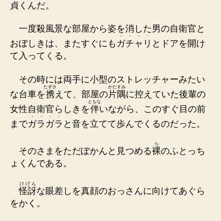
貞くんだ。
一度殺風景な部屋から姿を消した男の自衛官と
・
・
・
・
おぼしきは、またすぐにも
ガ
チ
ャ
リ
とドアを開け
て入ってくる。
その時には両手に小型のストレッチャーみたい
たずさ
かたすみ
な台車を
携
えて、部屋の
片隅
に控えていた後輩の
ともな
女性自衛官らしきを
伴
いながら、このすぐ目の前
・
・
・
・
まで
ガ
ラ
ガ
ラ
と音を立てて歩んでくるのだった。
ら
そのさまをただぽかんと見つめる
裸
のふとっち
ょくんである。
けげん
怪訝
な眼差しを真顔のおっさんに向けてあぐら
をかく。