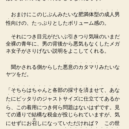
・
・
・
・
・
・
・
・
おまけにこのじぶんみたいな
肥
満
体
型
の
成
人
男
・
・
・
性
向
け
の、たっぷりとしたボリューム感の。
それにつき目元がだいぶ引きつり気味のいまだ
全裸の青年に、男の背後から悪気もなくしたメガ
ネ女子がさりげない説明をよこしてくれる。
・
・
・
・
・
・
・
聞かされる側からした
悪
意
の
カ
タ
マ
リ
みたいな
ヤツをだ。
・
・
・
・
・
・
・
・
・
・
・
・
・
・
・
・
・
・
・
・
「
そ
ち
ら
は
ち
ゃ
ん
と
各
部
の
採
寸
を
済
ま
せ
て
、
あ
な
・
・
・
・
・
・
・
・
・
・
・
・
・
・
・
・
・
・
・
・
・
・
た
に
ピ
ッ
タ
リ
の
ジ
ャ
ス
ト
サ
イ
ズ
に
仕
立
て
て
あ
る
か
・
・
・
・
・
・
・
・
・
・
・
・
・
・
・
・
・
・
・
ら
、
こ
の
着
用
に
つ
き
何
ら
問
題
は
な
い
は
ず
で
す
。見
ての通りで結構な税金が投じられていますが、気
め
にせずにお
召
しになっていただければ？ この世
・
・
・
・
・
・
・
・
・
・
・