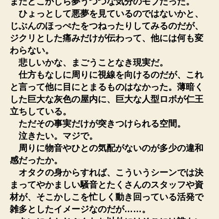
まだどこかしら夢うつつな気分のモブだった。
ひょっとして悪夢を見ているのではないかと、
じぶんのほっぺたをつねったりしてみるのだが、
ジクリとした痛みだけが伝わって、他には何も変
わらない。
悲しいかな、まごうことなき現実だ。
仕方もなしに周りに視線を向けるのだが、これ
と言って他に目にとまるものはなかった。薄暗く
した巨大な灰色の屋内に、巨大な人型ロボが仁王
立ちしている。
ただその事実だけが突きつけられる空間。
泣きたい。マジで。
周りに物音やひとの気配がないのが多少の違和
感だったか。
オタクの身からすれば、こういうシーンでは決
まってやかましい騒音とたくさんのスタッフや資
材が、そこかしこを忙しく動き回っている活発で
雑多としたイメージなのだが……。