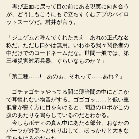
再び正面に戻って目の前にある現実に向き合う
が、どうにもこうにもで立ちすくむデブのパイロ
ットスーツだ。村井が言う。
「ジュゲムと呼んでくれたまえ。あれの正式な名
称だ。ただし口外は無用。いわゆる我々関係者の
中だけでのコードネームだな。世間一般では、第
三種災害対応兵器、ぐらいなものか？」
「第三種……! あのぉ、それって……あれ？」
ゴチャゴチャやってる間に薄暗闇の中にどこか
で耳慣れない物音がする。ゴゴゴッ……と低い重
低音が響く方に目を向けると、問題のロボがこの
腹のあたりを鳴らしているのだとわかる。
今しもボディの真ん中にあたる部分、おなかの
パーツが外部へとせり出して、ぽっかりと大きな
穴をあけるのだった。