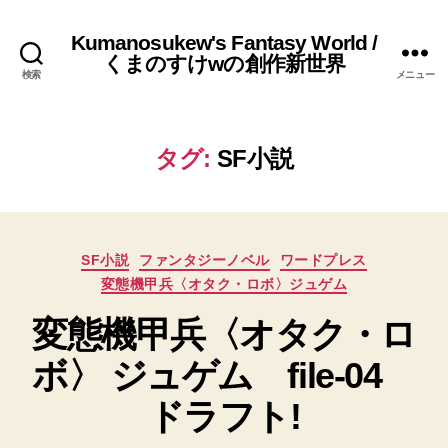
Kumanosukew's Fantasy World /
くまのすけwの創作新世界
検索
メニュー
タグ:
SF小説
カ
SF小説
ファンタジーノベル
ワードプレス
テ
変態機甲兵〈オタク・ロボ〉ジュゲム
ゴ
リ
変態機甲兵〈オタク・ロ
ー
ボ〉 ジュゲム file-04
ドラフト!