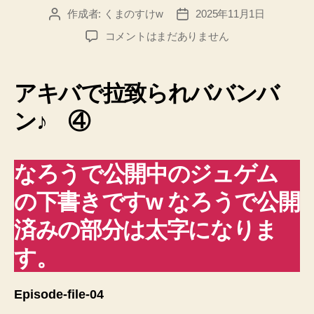
作成者:
くまのすけw
2025年11月1日
投
投
稿
稿
変
コメントはまだありません
者
日
態
機
甲
アキバで拉致られババンバ
兵
〈オ
ン♪ ④
タ
ク・
ロ
なろうで公開中のジュゲム
ボ〉
ジ
の下書きですw なろうで公開
ュ
ゲ
済みの部分は太字になりま
ム
す。
file-
04
ド
Episode-file-04
ラ
フ