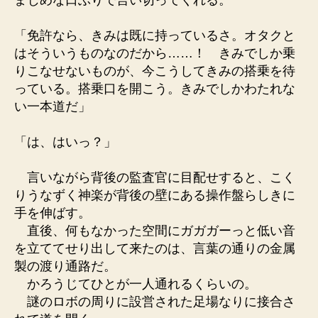
まじめな口ぶりで言い切ってくれる。
「免許なら、きみは既に持っているさ。オタクと
はそういうものなのだから……！ きみでしか乗
りこなせないものが、今こうしてきみの搭乗を待
っている。搭乗口を開こう。きみでしかわたれな
い一本道だ」
「は、はいっ？」
言いながら背後の監査官に目配せすると、こく
りうなずく神楽が背後の壁にある操作盤らしきに
手を伸ばす。
直後、何もなかった空間にガガガーっと低い音
を立ててせり出して来たのは、言葉の通りの金属
製の渡り通路だ。
かろうじてひとが一人通れるくらいの。
謎のロボの周りに設営された足場なりに接合さ