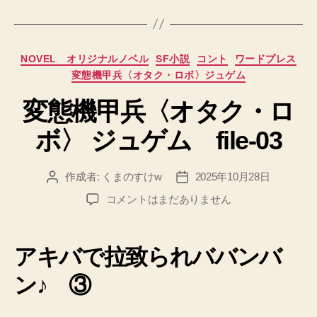
グ
カ
NOVEL オリジナルノベル
SF小説
コント
ワードプレス
テ
変態機甲兵〈オタク・ロボ〉ジュゲム
ゴ
リ
変態機甲兵〈オタク・ロ
ー
ボ〉 ジュゲム file-03
作成者:
くまのすけw
2025年10月28日
投
投
稿
稿
変
コメントはまだありません
者
日
態
機
甲
アキバで拉致られババンバ
兵
〈オ
ン♪ ③
タ
ク・