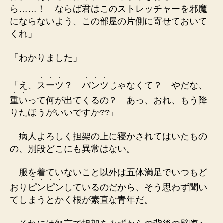
ら……！ ならば君はこのストレッチャーを邪魔
にならないよう、この部屋の片側に寄せておいて
くれ」
「わかりました」
・
・
・
・
・
・
「え、
ス
ー
ツ
？
パ
ン
ツ
じゃなくて？ やだな、
・
・
重
い
って何が出てくるの？ あっ、おれ、もう降
りたほうがいいですか??」
病人よろしく担架の上に寝かされてはいたもの
の、別段どこにも異常はない。
服を着ていないこと以外は五体満足でいつもど
・
・
・
・
おり
ピ
ン
ピ
ン
しているのだから、そう思わず聞い
てしまうとかく根が素直な青年だ。