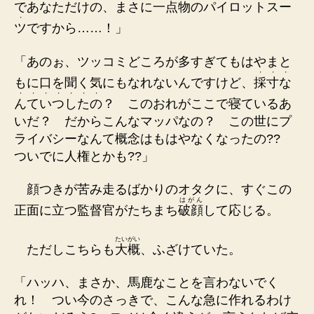
であなただけの、まさに
一
点
物
の
パ
イ
ロ
ッ
ト
ス
ー
・
ツ
ですから……！」
「あのぉ、ツッコミどころが多すぎてもはやまと
・
・
・
もに口を聞く気にもなれないんですけど、
採
寸
な
・
・
・
・
・
・
・
ん
て
い
つ
し
た
の
？ このおれがここで寝ているあ
いだ？ だからこんなマッパなの？ この世にプ
ライバシーなんて概念はもはやなくなったの??
ついでに人権とかも??」
顔つきが苦み走るばかりのオタクに、すぐこの
はがん
正面に立つ監督官がたちまち
破顔
して応じる。
たいがい
ただしこちらも
大概
、ふざけていた。
「ハッハ、まさか、馬鹿なことを言わないでく
れ！ つい今のさっきで、こんな急に作れるわけ