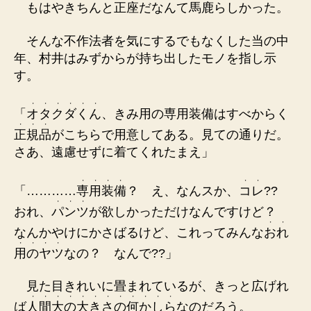
もはやきちんと正座だなんて馬鹿らしかった。
そんな不作法者を気にするでもなくした当の中
年、村井はみずからが持ち出したモノを指し示
す。
・
・
・
・
・
・
「
オ
タ
ク
ダ
く
ん
、きみ用の専用装備はすべからく
・
・
・
正
規
品
がこちらで用意してある。見ての通りだ。
さあ、遠慮せずに着てくれたまえ」
・
・
・
・
・
・
「…………
専
用
装
備
？ え、なんスか、
コ
レ
??
・
・
・
おれ、
パ
ン
ツ
が欲しかっただけなんですけど？
・
・
なんかやけにかさばるけど、これってみんな
お
れ
・
・
・
・
用
の
ヤ
ツ
なの？ なんで??」
見た目きれいに畳まれているが、きっと広げれ
・
・
・
・
・
・
・
・
・
・
・
・
ば
人
間
大
の
大
き
さ
の
何
か
し
ら
なのだろう。