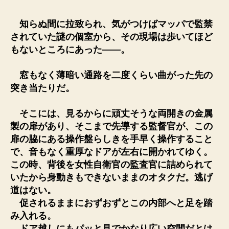
ト!
へ
知らぬ間に拉致られ、気がつけばマッパで監禁
の
されていた謎の個室から、その現場は歩いてほど
もないところにあった――。
窓もなく薄暗い通路を二度くらい曲がった先の
突き当たりだ。
そこには、見るからに頑丈そうな両開きの金属
製の扉があり、そこまで先導する監督官が、この
扉の脇にある操作盤らしきを手早く操作すること
で、音もなく重厚なドアが左右に開かれてゆく。
この時、背後を女性自衛官の監査官に詰められて
いたから身動きもできないままのオタクだ。逃げ
道はない。
促されるままにおずおずとこの内部へと足を踏
み入れる。
ドア越しにもパッと見でかなり広い空間だとは