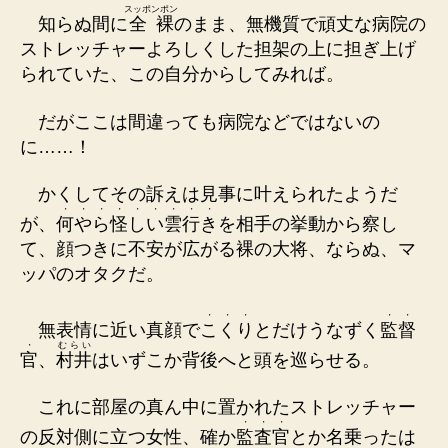
スッポンポン
知らぬ間に
全裸
のまま、無機質で頑丈な病院の
ストレッチャーよろしくした担架の上に担ぎ上げ
られていた、この自分からしてみれば。
だがここは間違っても病院などではないの
に……！
かくしてその訴えは見事に叶えられたようだ
・
・
・
・
・
・
・
・
・
が、
何
や
ら
怪
し
い
雲
行
き
を相手の挙動から察し
て、顔つきに不安が広がる裸の大将、ならぬ、マ
ッパのオタクだ。
・
・
・
・
・
無表情に近い真顔で
こ
く
り
とだけうなずく
監
督
・
むらい
官
、
村井
はいずこか背後へと頭を巡らせる。
これに部屋の真ん中に置かれたストレッチャー
・
・
・
の反対側に立つ女性、確か
監
査
官
とか名乗ったは