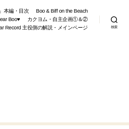
」本編・目次
Boo & Biff on the Beach
r Boo♥
カクヨム・自主企画①＆②
War Record 主役側の解説・メインページ
検索