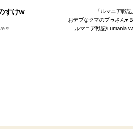
 くまのすけw
「ルマニア戦記
おデブなクマのブゥさん♥ Bea
vels!
ルマニア戦記/Lumania 