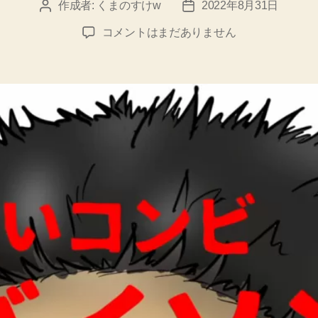
作成者:
くまのすけw
2022年8月31日
投
投
稿
稿
「オ
コメントはまだありません
者
日
フ
ィ
シ
ャ
ル・
ゾ
ン
ビ」
12
へ
の