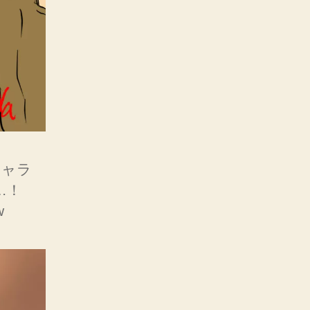
キャラ
す…！
w