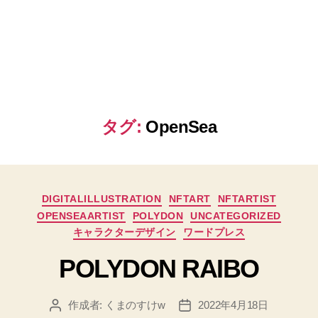
タグ:
OpenSea
カ
DIGITALILLUSTRATION
NFTART
NFTARTIST
テ
OPENSEAARTIST
POLYDON
UNCATEGORIZED
ゴ
キャラクターデザイン
ワードプレス
リ
ー
POLYDON RAIBO
作成者:
くまのすけw
2022年4月18日
投
投