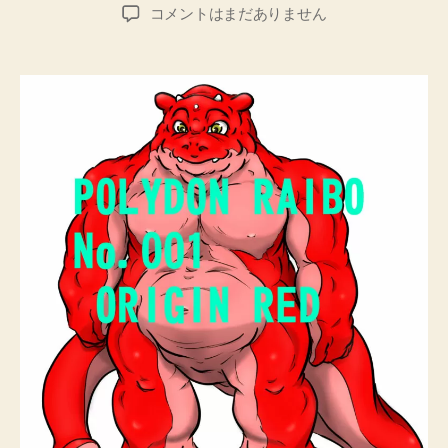
稿
稿
POLYDON
コメントはまだありません
者
日
RAIBO
へ
の