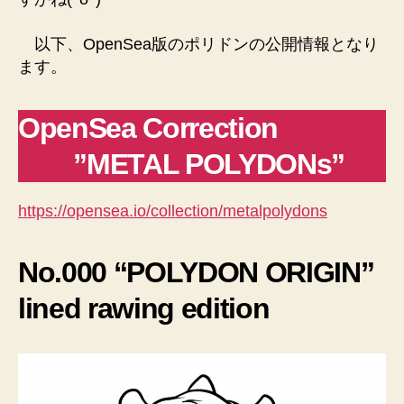
以下、OpenSea版のポリドンの公開情報となり
ます。
OpenSea Correction
”METAL POLYDONs”
https://opensea.io/collection/metalpolydons
No.000 “POLYDON ORIGIN”
lined rawing edition