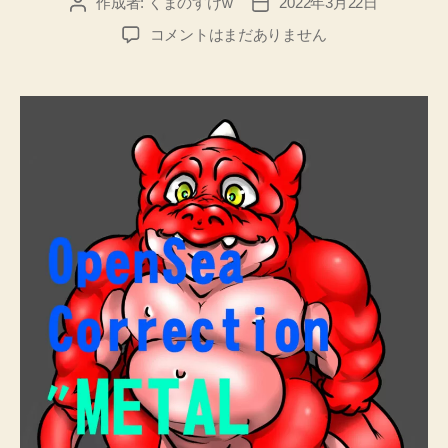
作成者:
くまのすけw
2022年3月22日
投
投
稿
稿
「METAL
コメントはまだありません
者
日
POLYDONs」/
「メ
タ
ル
ポ
リ
ド
ン
ズ」
へ
の