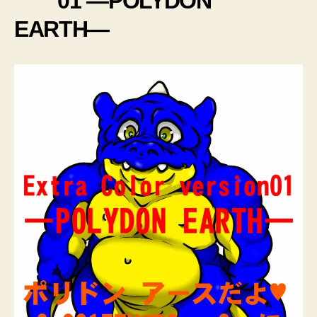
01 ―POLYDON
EARTH―