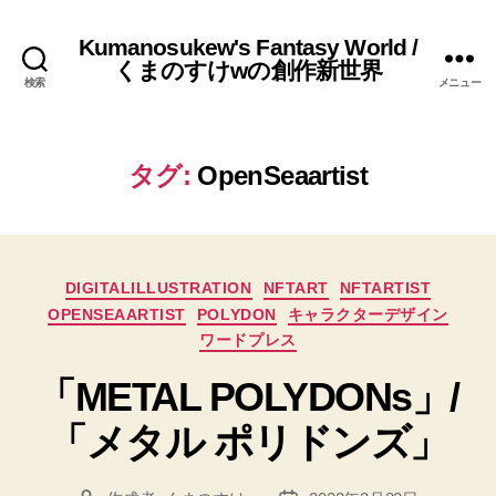
Kumanosukew's Fantasy World /
くまのすけwの創作新世界
検索
メニュー
タグ:
OpenSeaartist
カ
DIGITALILLUSTRATION
NFTART
NFTARTIST
テ
OPENSEAARTIST
POLYDON
キャラクターデザイン
ゴ
ワードプレス
リ
ー
「METAL POLYDONs」/
「メタル ポリドンズ」