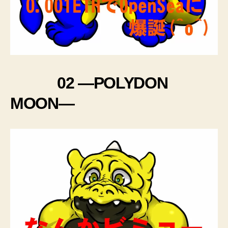
02 ―POLYDON
MOON―