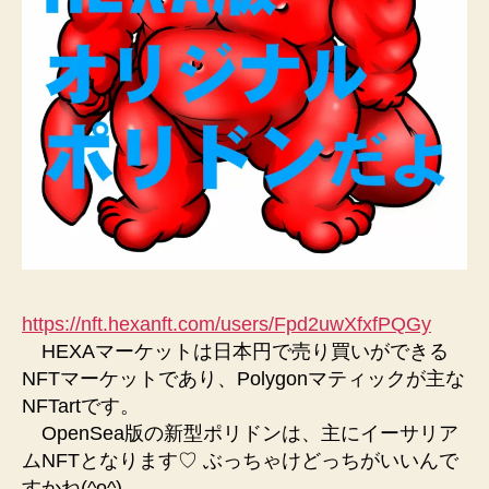
https://nft.hexanft.com/users/Fpd2uwXfxfPQGy
HEXAマーケットは日本円で売り買いができる
NFTマーケットであり、Polygonマティックが主な
NFTartです。
OpenSea版の新型ポリドンは、主にイーサリア
ムNFTとなります♡ ぶっちゃけどっちがいいんで
すかね(^o^)