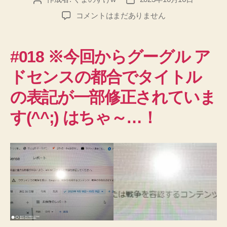
稿
稿
ル
コメントはまだありません
者
日
マ
ニ
ア
#018 ※今回からグーグル ア
○
記/Lumania
ドセンスの都合でタイトル
W○×
の表記が一部修正されていま
Record
#018
す(^^;) はちゃ～…！
へ
の