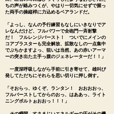
ちの声が絡みつくが、やはり一切気にせずで握っ
た両手の操縦桿に力込めるベアランドだ。
「よっし、なんの予行練習もなしにいきなりでア
レなんだけど、フルパワーで全砲門一斉射撃
だ！ フルレンジバースト！ ついでにメインの
コアブラスターも完全解放、拡散なしの一点集中
でぶちかますよっ、狙いは当然、あの赤いアーマ
ーの突き出た土手っ腹のジェネレーターだ！！」
一度深呼吸しながら手前に引き寄せて、雄叫び
発してただちにそれらを思い切りに押し倒す。
「そおらっ、ゆくぞ、ランタン！ おおおおっ、
フルバーストしてからのおっ、はああっ、ライト
ニングボルトぉおおっ！！！」
その瞬間、すさまじいエネルギーの圧がその機