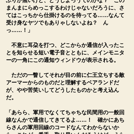
ぶりが無いけど、どうしよっうてのかな？ この
まんまにらめっこするわけじゃないだろうに、さ
てはこっちから仕掛けるのを待ってる……なんて
受け身なヤツでもありゃしないよね？ ん
っ……！」
不意に耳朶を打つ、どこからか通信が入ったこ
とを知らせる短い電子音とともに、メインモニタ
ーの一角にこの通知ウィンドウが表示される。
ただの一瞥してそれが目の前に仁王立ちする敵
アーマーからのものだと理解するベアランドだ
が、やや苦笑いしてどうしたものかと考え込ん
だ。
「あらら、軍用でなくてちゃちな民間用の一般回
線なんかで通信してきてるよ……！ 確かにあち
らさんの軍用回線のコードなんてわからないか