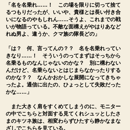
「名を名乗れ……！ この場を限りに切って捨て
るつもりだったが、いいや、貴様とは長い付き合
いになるのやもしれん……そうよ、これまでの戦
いが物語っている。不敵な面構えがやはりあなど
れぬ男よ、違うか、クマ族の隊長どの」
「は？ 何、言ってんの？？ 名を名乗れってい
きなり……！ そういうのってまずはそっちから
名乗るものなんじゃないのかな？ 別に構わない
んだけど、名乗らないとはじまらなかったりする
のかな？？ なんかおかしな展開になってきちゃ
ったよ。通信に出たの、ひょっとして失敗だった
かな……」
また大きく肩をすくめてしまうのに、モニター
の中でこちらと対面する見てくれシュッとしたさ
まのキツネ族は、相変わらずひたすら静かなまな
ざしでこちらを見ている。