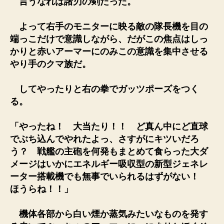
言うなれば諸刃の剣だった。
よって右手のモニターに映る敵の隊長機を目の
端っこだけで意識しながら、だがこの焦点はしっ
かりと赤いアーマーにのみこの意識を集中させる
やり手のクマ族だ。
してやったりと右の拳でガッツポーズをつく
る。
「やったね！ 大当たり！！ ど真ん中にど直球
でぶち込んでやれたよっ、さすがにキツいだろ
う？ 戦艦の主砲を何発もまとめて食らった大ダ
メージはいかにエネルギー吸収型の新型ジェネレ
ーター搭載機でも無事でいられるはずがない！
ほうらね！！」
機体各部から白い煙か蒸気みたいなものを発す