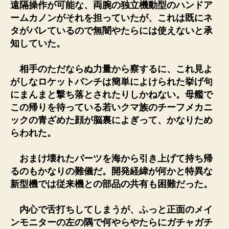
遠隔操作が可能な、両腕の独立機動型のハンドア
ームカノンがそれを担っていたが、これは既にネ
タがバレているので無闇やたらには使えないと承
知していた。
相手のただならぬ力量から察するに、これ見よ
がしなロケットパンチは簡単によけられた挙げ句
にまんまと撃ち落とされたりしかねない。母艦で
この帰りを待っている若いクマ族のチーフメカニ
ックの青ざめた顔が脳裏によぎって、かなりため
らわれた。
おまけ壊れたパーツを海から引き上げて持ち帰
るのもかなりの難儀だ。開発経緯が何かと特異な
新型機では従来機との部品の共有も困難だった。
内心で舌打ちしてしまうが、ふっと正面のメイ
ンモニターの左の隅で何やらやたらにガチャガチ