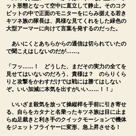
ット形態となって空中に直立して静止。そのコク
ピットの中で正面のモニターをにらみ据える若き
キツネ族の隊長は、異様な見てくれをした緑色の
大型アーマーに向けて言葉を発するのだった。
あいにくとあちらからの通信は切られていたの
で聞こえはしないのだが……。
「フッ……！ どうした、まだその実力の全てを
見せてはいないのだろう、貴様は？ のらりくら
りと攻撃をかわすだけでは戦には勝てはしない
ぞ。いい加減に本気を出すがいい……！！」
いいざま殺気を放って操縦桿を手前に引き寄せ
る、自らをカタナと名乗ったキツネ族は目に止ま
らぬ足裁きと利き手のクイックモーションで機体
をジェットフライヤーに変形、急上昇させる！