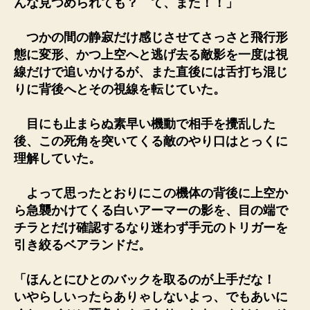
んな見つめられても？ て、また！！」
つかの間の静寂だけ感じさせてさっさと飛行形
態に変形、かつ上空へと逃げ去る敵影を一度は視
線だけで追いかけるが、また直後には舌打ち混じ
りに背後へとその視線を転じていた。
目にも止まらぬ素早い機動で相手を攪乱した
後、この死角を突いてくる敵のやり口はとっくに
理解していた。
よって思ったとおりにこの機体の背後に上空か
ら急襲かけてくる白いアーマーの影を、目の端で
チラとだけ確認するなり迷わず手元のトリガーを
引き絞るベアランドだ。
「ほんとにひとのバックを取るのが上手だな！
いやらしいったらありゃしないよっ、でもあいに