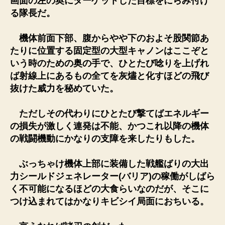
画面の左の奥にターゲットした目標をにらみ付け
る隊長だ。
機体前面下部、腹からやや下のおよそ股関節あ
たりに位置する固定型の大型キャノンはここぞと
いう時のための奥の手で、ひとたび唸りを上げれ
ば射線上にあるもの全てを灰燼と化すほどの飛び
抜けた威力を秘めていた。
ただしその代わりにひとたび撃てばエネルギー
の損失が激しく連発は不能、かつこれ以降の機体
の戦闘機動にかなりの支障を来したりもした。
ぶっちゃけ機体上部に装備した戦艦ばりの大出
力シールドジェネレーター(バリア)の稼働がしばら
く不可能になるほどの大食らいなのだが、そこに
つけ込まれてはかなりキビシイ局面におちいる。