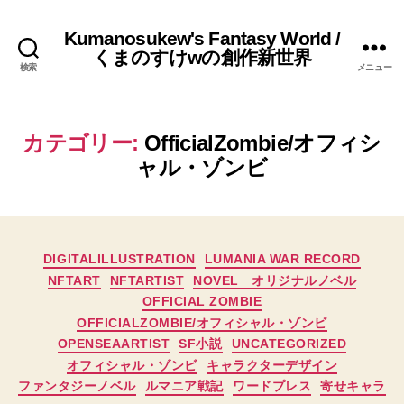
Kumanosukew's Fantasy World /
くまのすけwの創作新世界
検索
メニュー
カテゴリー:
OfficialZombie/オフィシ
ャル・ゾンビ
カ
DIGITALILLUSTRATION
LUMANIA WAR RECORD
テ
NFTART
NFTARTIST
NOVEL オリジナルノベル
ゴ
OFFICIAL ZOMBIE
リ
OFFICIALZOMBIE/オフィシャル・ゾンビ
ー
OPENSEAARTIST
SF小説
UNCATEGORIZED
オフィシャル・ゾンビ
キャラクターデザイン
ファンタジーノベル
ルマニア戦記
ワードプレス
寄せキャラ