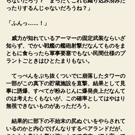
らないだろう？ まったくこれも織り込み済みだ
ったりするんじゃないだろうね？」
「ふんっ……！」
威力が知れているアーマーの固定武装ならいざ
知らず、でかい戦艦の艦砲射撃だなんてものをま
ともに食らったら軍事要塞でもない民間仕様のプ
ラントごときはひとたまりもない。
てっぺんをぶち抜くついでに崩落したタワーの
一部がこの真下の貯蔵施設を直撃、結果として見
事に誘爆、すべてが粉みじんに爆発炎上だなんて
のは考えたくもないが、この確率としてはやはり
無視できないものがあっただろう。
結果的に部下の不始末の尻ぬぐいをやらされて
いるのかと内心でげんなりするベアランドだが、