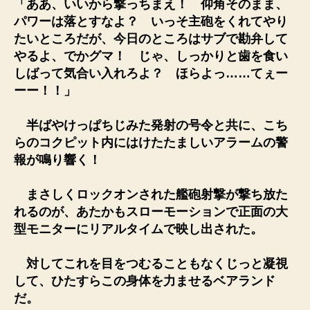
「ああ、いいから撃っちまえ！ 仰角そのまま、
パワーは落とすなよ？ いっそ主砲をくれてやり
たいところだが、今日のところはサブで勘弁して
やるよ、でかグマ！ じゃ、しっかりと歯を食い
しばって気合い入れろよ？ ほらよっ……てぇー
ーー！！」
半ばやけっぱちじみた発射の号令と共に、こち
らのコクピット内にはけたたましいアラームの警
報が鳴り響く！
まさしくロックオンされた艦砲射撃が撃ち放た
れるのが、あたかもスローモーションで正面の大
型モニターにリアルタイムで映し出された。
対してこれを目をつむることもなくじっと凝視
して、ひたすらこの身体を力ませるベアランド
だ。