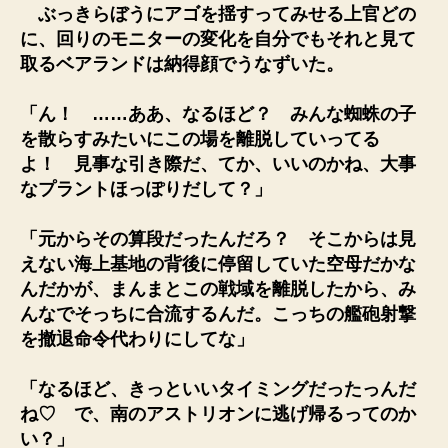
ぶっきらぼうにアゴを揺すってみせる上官どの
に、回りのモニターの変化を自分でもそれと見て
取るベアランドは納得顔でうなずいた。
「ん！ ……ああ、なるほど？ みんな蜘蛛の子
を散らすみたいにこの場を離脱していってる
よ！ 見事な引き際だ、てか、いいのかね、大事
なプラントほっぽりだして？」
「元からその算段だったんだろ？ そこからは見
えない海上基地の背後に停留していた空母だかな
んだかが、まんまとこの戦域を離脱したから、み
んなでそっちに合流するんだ。こっちの艦砲射撃
を撤退命令代わりにしてな」
「なるほど、きっといいタイミングだったっんだ
ね♡ で、南のアストリオンに逃げ帰るってのか
い？」