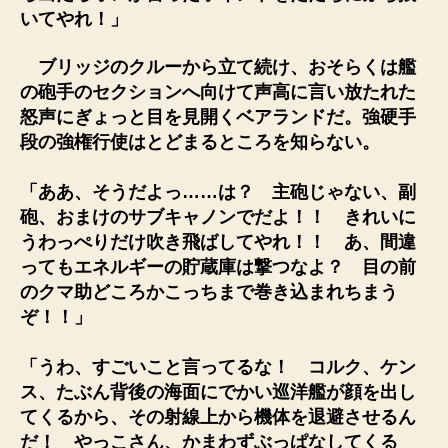
いてやれ！」
ブリッジのクルーから立て続け、おそらくは艦
の砲手のセクションへ向けて声高に言い放たれた
怒声にぎょっと目を見開くベアランドだ。強硬手
段の強権行使はとどまるところを知らない。
「ああ、そうだよっ……は？ 主砲じゃない、副
砲、おまけのサブキャノンでだよ！！ きれいに
うわっぺりだけ吹き飛ばしてやれ！！ あ、間違
ってもエネルギーの貯蔵庫は撃つなよ？ 目の前
のクマ助どころかこっちまで巻き込まれちまう
ぞ！！」
「うわ、すごいこと言ってるな！ コルク、ケン
ス、たぶん背後の海面にでかい巡洋艦が顔を出し
てくるから、その射線上から機体を退避させるん
だ！ やっこさん、かまわずぶっぱなしてくる