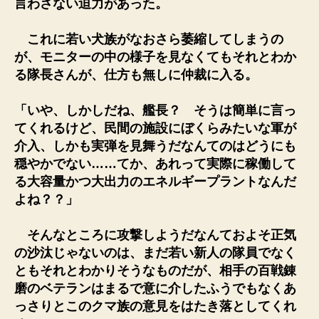
言わさない迫力があった。
これに若い犬族がなおさら萎縮してしまうの
が、モニターの中の様子を見なくてもそれとわか
る隊長さんが、仕方も無しに仲裁に入る。
「いや、しかしだね、艦長？ そうは簡単に言っ
てくれるけど、民間の施設にぼくらみたいな軍が
介入、しかも実弾を見舞うだなんてのはどうにも
穏やかでない……てか、あれって実際に稼働して
る大容量かつ大出力のエネルギープラントなんだ
よね？？」
そんなところに攻撃しようだなんておよそ正気
の沙汰じゃないのは、まだ若い新人の隊員でなく
ともそれとわかりそうなものだが、相手の百戦錬
磨のベテランはまるで意に介したふうでもなくあ
っさりとこの
クマ族の意見をはたき落としてくれ