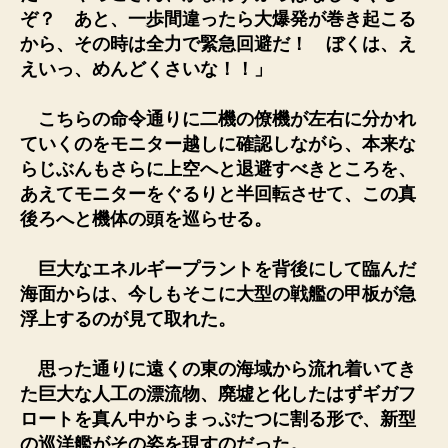
ぞ？ あと、一歩間違ったら大爆発が巻き起こる
から、その時は全力で緊急回避だ！ ぼくは、え
えいっ、めんどくさいな！！」
こちらの命令通りに二機の僚機が左右に分かれ
ていくのをモニター越しに確認しながら、本来な
らじぶんもさらに上空へと退避すべきところを、
あえてモニターをぐるりと半回転させて、この真
後ろへと機体の頭を巡らせる。
巨大なエネルギープラントを背後にして臨んだ
海面からは、今しもそこに大型の戦艦の甲板が急
浮上するのが見て取れた。
思った通りに遠くの東の海域から流れ着いてき
た巨大な人工の漂流物、廃墟と化したはずギガフ
ロートを真ん中からまっぷたつに割る形で、新型
の巡洋艦がその姿を現すのだった。