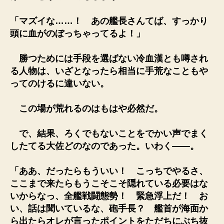
「マズイな……！ あの艦長さんてば、すっかり
頭に血がのぼっちゃってるよ！」
勝つためには手段を選ばない冷血漢とも噂され
る人物は、いざとなったら相当に手荒なこともや
ってのけるに違いない。
この場が荒れるのはもはや必然だ。
で、結果、ろくでもないことをでかい声でまく
したてる大佐どのなのであった。いわく――。
「ああ、だったらもういい！ こっちでやるさ、
ここまで来たらもうこそこそ隠れている必要はな
いからなっ、全艦戦闘態勢！ 緊急浮上だ！ お
い、話は聞いているな、砲手長？ 艦首が海面か
ら出たらオレが言ったポイントをただちにぶち抜