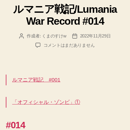
ルマニア戦記/Lumania
War Record #014
作成者:
くまのすけw
2022年11月29日
投
投
稿
稿
ル
コメントはまだありません
者
日
マ
ニ
ア
戦
記/Lumania
ルマニア戦記 #001
War
Record
#014
「オフィシャル・ゾンビ」①
へ
の
#014