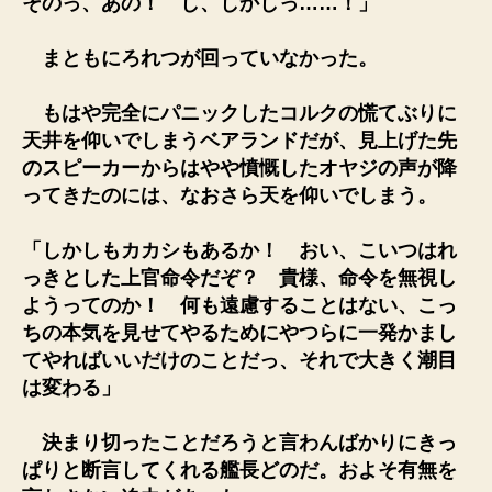
そのっ、あの！ し、しかしっ……！」
まともにろれつが回っていなかった。
もはや完全にパニックしたコルクの慌てぶりに
天井を仰いでしまうベアランドだが、見上げた先
のスピーカーからはやや憤慨したオヤジの声が降
ってきたのには、なおさら天を仰いでしまう。
「しかしもカカシもあるか！ おい、こいつはれ
っきとした上官命令だぞ？ 貴様、命令を無視し
ようってのか！ 何も遠慮することはない、こっ
ちの本気を見せてやるためにやつらに一発かまし
てやればいいだけのことだっ、それで大きく潮目
は変わる」
決まり切ったことだろうと言わんばかりにきっ
ぱりと断言してくれる艦長どのだ。およそ有無を