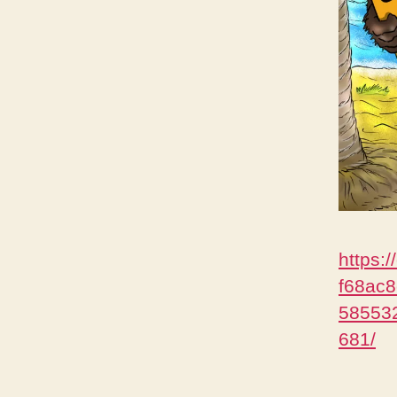
https:
f68ac
58553
681/