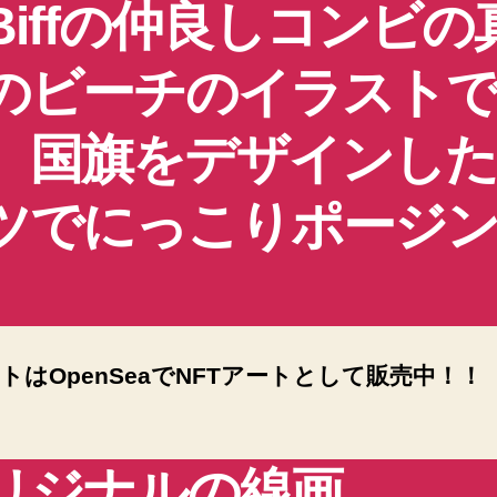
Biffの仲良しコンビの
のビーチのイラスト
。国旗をデザインし
ツでにっこりポージ
トはOpenSeaでNFTアートとして販売中！！
リジナルの線画