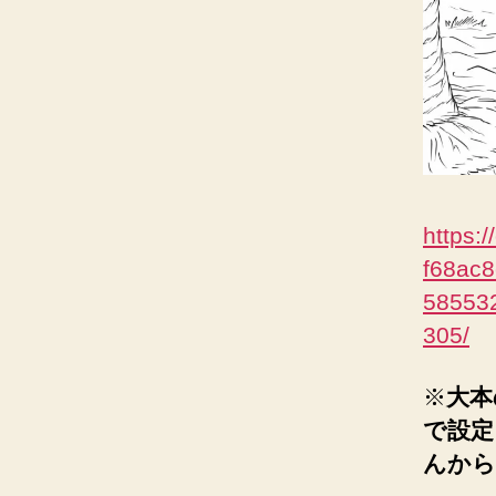
https:
f68ac
58553
305/
※
大本
で設定
んから