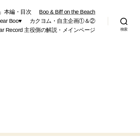
」本編・目次
Boo & Biff on the Beach
r Boo♥
カクヨム・自主企画①＆②
War Record 主役側の解説・メインページ
検索