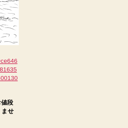
9ce646
081635
300130
お値段
りませ