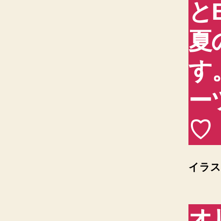
と
夏
す
ー
♡
イラス
オ