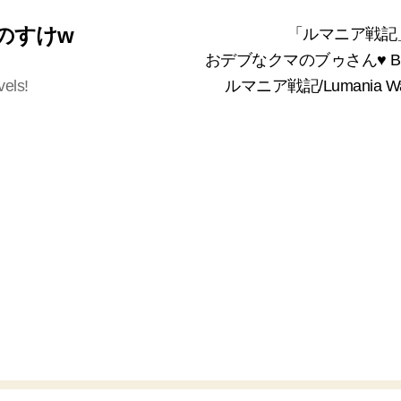
 くまのすけw
「ルマニア戦記
おデブなクマのブゥさん♥ Bea
vels!
ルマニア戦記/Lumania 