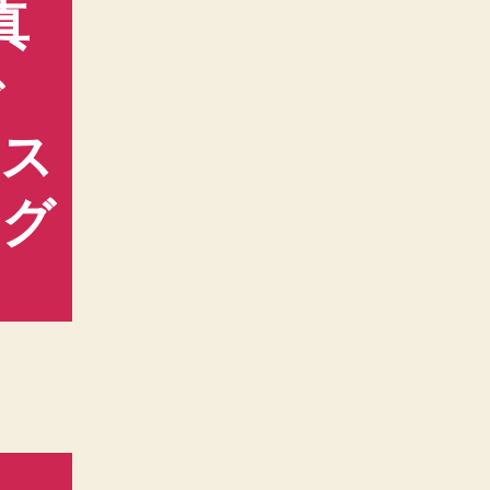
真
で
たス
ング