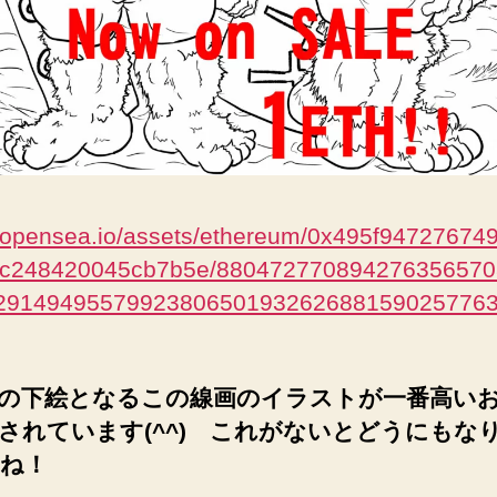
//opensea.io/assets/ethereum/0x495f94727674
8c248420045cb7b5e/88047277089427635657
2914949557992380650193262688159025776
の下絵となるこの線画のイラストが一番高い
されています(^^) これがないとどうにもな
ね！