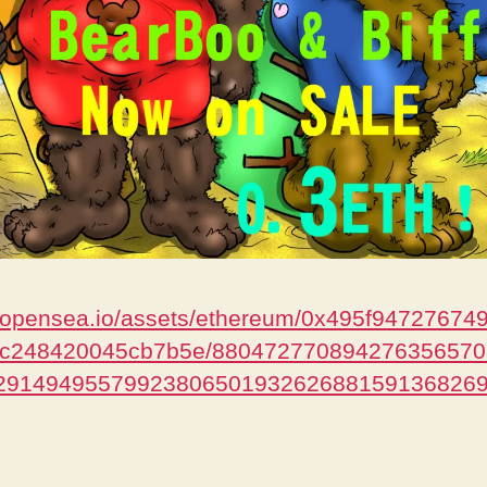
//opensea.io/assets/ethereum/0x495f94727674
8c248420045cb7b5e/88047277089427635657
2914949557992380650193262688159136826