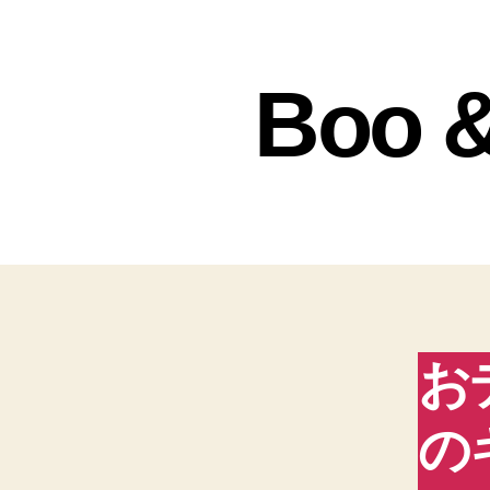
Boo &
お
の