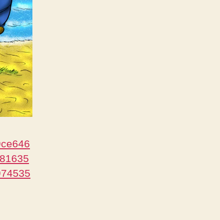
9ce646
081635
974535