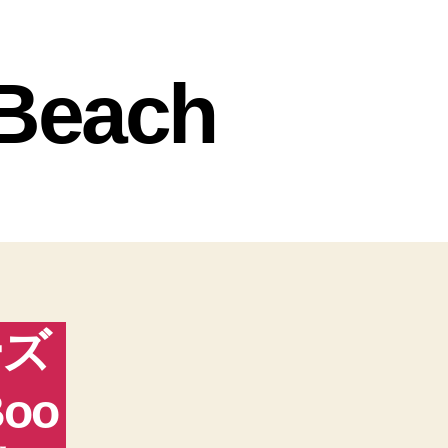
 Beach
ーズ
oo