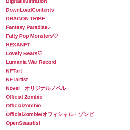
DigitalIllustration
DownLoadContents
DRAGON TRIBE
Fantasy Paradise♪
Fatty Pop Monsters♡
HEXANFT
Lovely Bears♡
Lumania War Record
NFTart
NFTartist
Novel オリジナルノベル
Official Zombie
OfficialZombie
OfficialZombie/オフィシャル・ゾンビ
OpenSeaartist