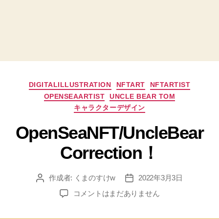
カ
DIGITALILLUSTRATION
NFTART
NFTARTIST
テ
OPENSEAARTIST
UNCLE BEAR TOM
ゴ
キャラクターデザイン
リ
ー
OpenSeaNFT/UncleBear
Correction！
作成者:
くまのすけw
2022年3月3日
投
投
稿
稿
OpenSeaNFT/UncleBearCorrection！
コメントはまだありません
者
日
へ
の