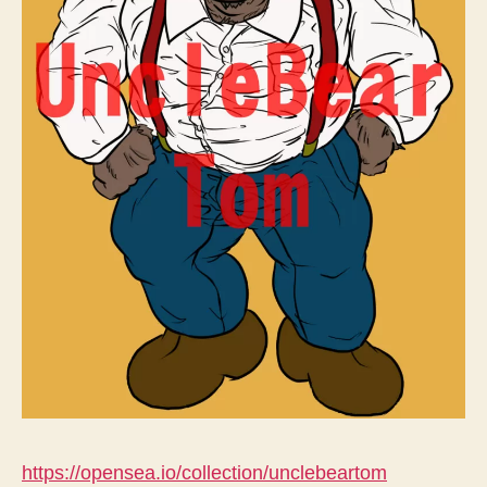
https://opensea.io/collection/unclebeartom