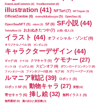
DownLoadContents
(4)
freeillustration
(4)
illustration
(41)
NFTart
(7)
NFTJapan
(3)
OfficialZombie
(6)
oonukitatsuya
(5)
OpenSea
(4)
SF小説
(44)
SF
(6)
OpenSeaNFT
(5)
robot
(3)
おおぬきたつや
(7)
TeddyBear
(3)
お笑い芸人
(3)
イラスト
(44)
オフィシャル・ゾンビ
(8)
オリジナルノベル
(4)
ガンダム
(3)
キャラクターデザイン
(44)
ケモナー
(27)
クマキャラ
(5)
ギャグ
(4)
クマ
(3)
スピンオフ
(6)
ジュゲム
(4)
ダウンロードコンテンツ
(4)
ケンス
(3)
ファンタジー小説
(4)
モブ
(4)
ラブリーベアーズ
(4)
ファンタジー
(3)
ルマニア戦記
(39)
ロボット
(5)
動物キャラ
(27)
ロボットSF
(5)
変態
(4)
挿し絵
(32)
寄せキャラ
(6)
無料イラスト
(5)
無料素材
(4)
翼の折れた新型機
(3)