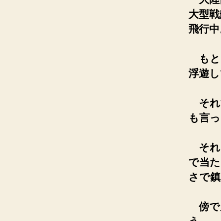
大型戦
飛行中
もと
浮遊し
それ
も言っ
それ
で当た
さで鎮
傍で