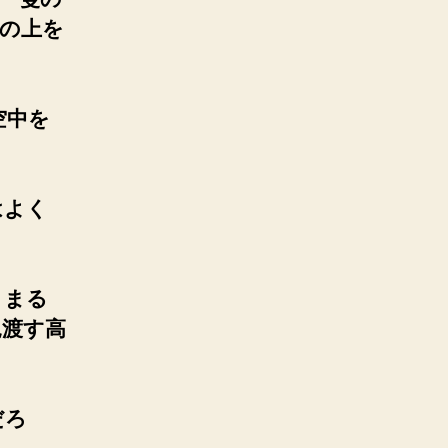
の上を
空中を
はよく
、まる
見渡す高
だろ