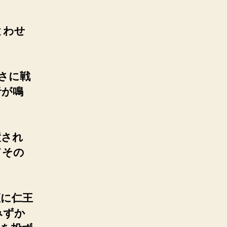
とわせ
さに戦
音が鳴
置され
てその
に仁王
みずか