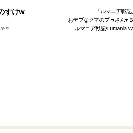
 くまのすけw
「ルマニア戦記
おデブなクマのブゥさん♥ Bea
vels!
ルマニア戦記/Lumania 