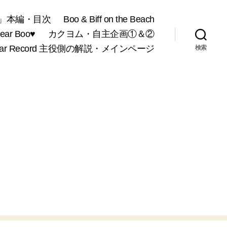
」本編・目次
Boo & Biff on the Beach
r Boo♥
カクヨム・自主企画①＆②
War Record 主役側の解説・メインページ
検索