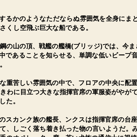
するかのようなただならぬ雰囲気を全身にま
さくし空飛ぶ巨大な船である。
の山の頂、戦艦の艦橋(ブリッジ)では、今ま
中であることを知らせる、単調な低いビープ
。
な重苦しい雰囲気の中で、フロアの中央に配
きわに目立つ大きな指揮官席の軍服姿がやが
した。
のスカンク族の艦長、ンクスは指揮官席の台座
て、しごく落ち着き払った物の言いようだ。