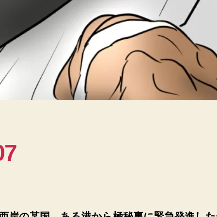
07
西岸の某国、ある港から極秘裏に緊急発進した