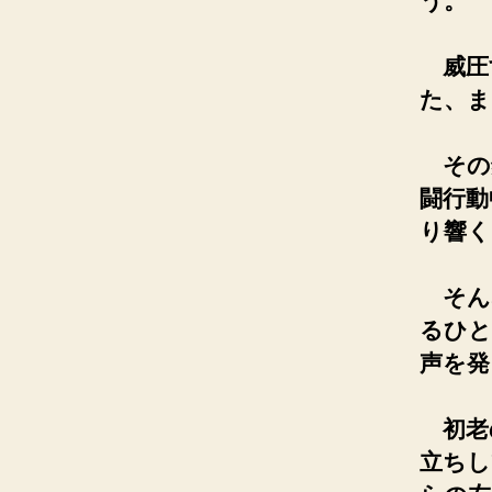
う。
威圧
た、ま
その鋼
闘行動
り響く
そん
るひと
声を発
初老
立ちし