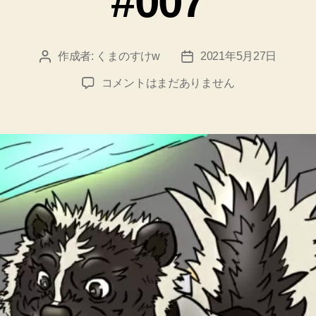
#007
作成者:
くまのすけw
2021年5月27日
投
投
稿
稿
ル
コメントはまだありません
者
日
マ
ニ
ア
戦
記/Lumania
War
Record
#007
へ
の