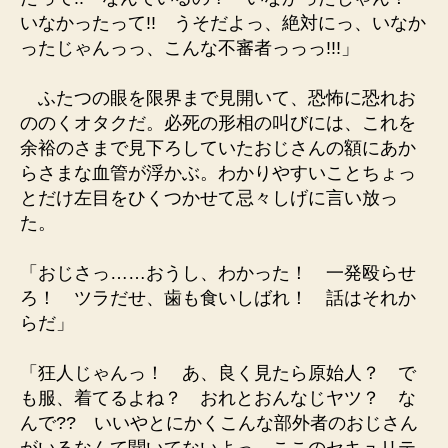
いなかったって!! うそだよっ、絶対にっ、いなか
ったじゃんっっ、こんな不審者っっっ!!!」
ふたつの眼を限界まで見開いて、恐怖に恐れお
ののくオタクだ。必死の形相の叫びには、これを
余裕のさまで見下ろしていたおじさんの額にあか
らさまな血管が浮かぶ。わかりやすいことちょっ
とだけ左目をひくつかせて忌々しげに言い放っ
た。
「おじさっ……おうし、わかった！ 一発殴らせ
ろ！ ツラだせ、歯も食いしばれ！ 話はそれか
らだ」
「狂人じゃんっ！ あ、良く見たら原始人？ で
も服、着てるよね？ おれとおんなじヤツ？ な
んで?? いいやとにかくこんな部外者のおじさん