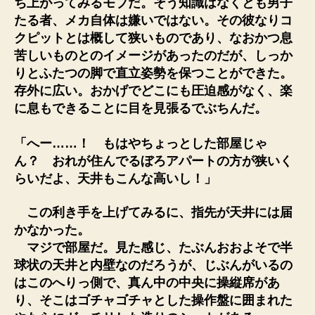
ち上がってみるモブだ。そう知識はなくとも男子
たる者、メカ自体は嫌いではない。その彼なりコ
クピットとは概して狭いものであり、なおかつ息
苦しいものとのイメージがあったのだが、しっか
りとふたつの脚で直立姿勢を保つことができた。
存外に広い。おかげでどこにも圧迫感がなく、楽
に息もできることに目を見張るでぶちんだ。
「へー……！ もはやちょっとした部屋じゃ
ん？ おれが住んでるぼろアパートの方が狭いく
らいだよ、天井もこんな高いし！」
この利き手を上げてみるに、指先が天井には届
かなかった。
マジで部屋だ。見た感じ、たぶんおおよそで半
球状の天井と内壁なのだろうが、じぶんがいるの
はこのへりっ側で、真ん中の中央に操縦席があ
り、そこはゴチャゴチャとした操作盤に囲まれた