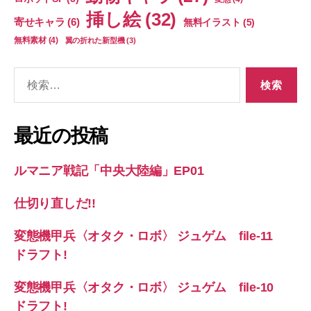
挿し絵
(32)
寄せキャラ
(6)
無料イラスト
(5)
無料素材
(4)
翼の折れた新型機
(3)
検
索
対
象:
最近の投稿
ルマニア戦記「中央大陸編」EP01
仕切り直しだ!!
変態機甲兵〈オタク・ロボ〉 ジュゲム file-11
ドラフト!
変態機甲兵〈オタク・ロボ〉 ジュゲム file-10
ドラフト!