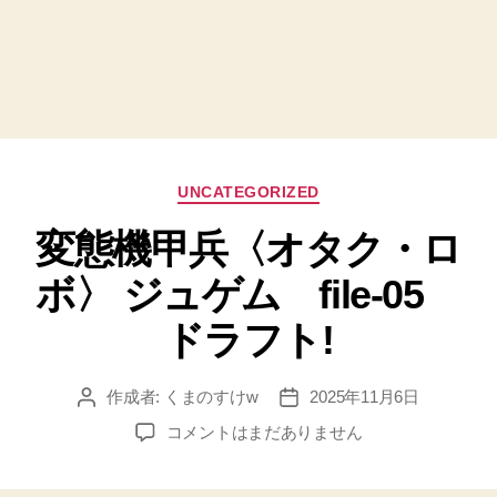
カ
UNCATEGORIZED
テ
変態機甲兵〈オタク・ロ
ゴ
リ
ボ〉 ジュゲム file-05
ー
ドラフト!
作成者:
くまのすけw
2025年11月6日
投
投
稿
稿
変
コメントはまだありません
者
日
態
機