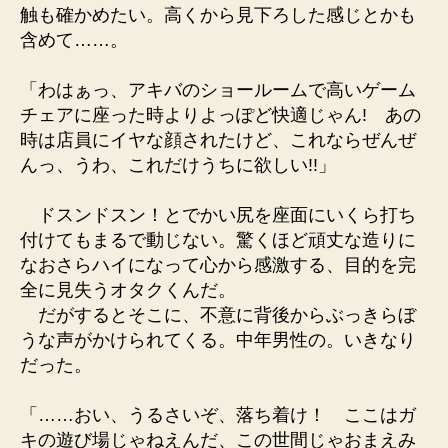
触も確かめたい。高くから見下ろした感じとかも
含めて……。
「わはぁっ、アキバのショールームで高いゲーム
チェアに座った時よりよっぽど快適じゃん! あの
時は店員にイヤな顔されたけど、これならぜんぜ
んっ、うわ、これだけうちに欲しい!!」
ドスンドスン！とでかい尻を座面にいくら打ち
付けてもまるで動じない。驚くほど頑丈な造りに
なおさらハイになって心から感激する、目的を完
全に見失うオタクくんだ。
だがするとそこに、不意に背後からぶっきらぼ
うな声がかけられてくる。中年男性の。いきなり
だった。
「……おい、うるさいぞ、落ち着け！ ここはガ
キの遊び場じゃねえんだ、この世間じゃおまえみ