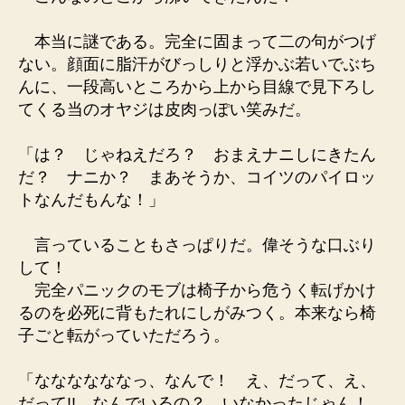
本当に謎である。完全に固まって二の句がつげ
ない。顔面に脂汗がびっしりと浮かぶ若いでぶち
んに、一段高いところから上から目線で見下ろし
てくる当のオヤジは皮肉っぽい笑みだ。
「は？ じゃねえだろ？ おまえナニしにきたん
だ？ ナニか？ まあそうか、コイツのパイロッ
トなんだもんな！」
言っていることもさっぱりだ。偉そうな口ぶり
して！
完全パニックのモブは椅子から危うく転げかけ
るのを必死に背もたれにしがみつく。本来なら椅
子ごと転がっていただろう。
「ななななななっ、なんで！ え、だって、え、
だって!! なんでいるの？ いなかったじゃん！