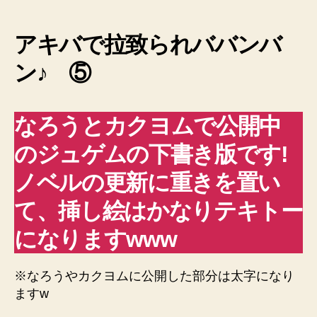
甲
兵
〈オ
アキバで拉致られババンバ
タ
ン♪ ⑤
ク・
ロ
ボ〉
ジ
なろうとカクヨムで公開中
ュ
ゲ
のジュゲムの下書き版です!
ム
ノベルの更新に重きを置い
file-
05
て、挿し絵はかなりテキトー
ド
ラ
になりますwww
フ
ト!
へ
※なろうやカクヨムに公開した部分は太字になり
の
ますw