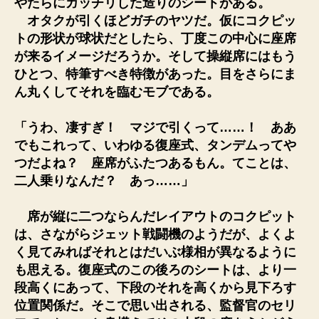
やたらにガッチリした造りのシートがある。
オタクが引くほどガチのヤツだ。仮にコクピッ
トの形状が球状だとしたら、丁度この中心に座席
が来るイメージだろうか。そして操縦席にはもう
ひとつ、特筆すべき特徴があった。目をさらにま
ん丸くしてそれを臨むモブである。
「うわ、凄すぎ！ マジで引くって……！ ああ
でもこれって、いわゆる復座式、タンデムってや
つだよね？ 座席がふたつあるもん。てことは、
二人乗りなんだ？ あっ……」
席が縦に二つならんだレイアウトのコクピット
は、さながらジェット戦闘機のようだが、よくよ
く見てみればそれとはだいぶ様相が異なるように
も思える。復座式のこの後ろのシートは、より一
段高くにあって、下段のそれを高くから見下ろす
位置関係だ。そこで思い出される、監督官のセリ