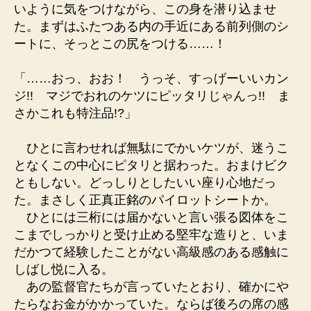
いように気をつけながら、この身を潜り込ませ
た。まずはふたつある内の手近にある前列側のシ
ートに、そっとこの尻をつける……！
「……おっ、おお！ うっそ、すっげーいいカン
ジ!! マジでおれのケツにピッタリじゃんっ!! ま
さかこれも特注品!?」
ひとに言わせれば無駄にでかいケツが、迷うこ
となくこの中心にピタリと据わった。おまけビク
ともしない。どっしりとしたいい座り心地だっ
た。まさしく正真正銘のパイロットシートか。
ひとには三桁には届かないと言い張る図体をこ
こまでしっかりと受け止める堅牢な造りと、いま
だかつて経験したことがない高級感のある感触に
しばし悦に入る。
あの監督官たちが言っていたとおり、確かにや
たらなお金がかかっていた。ならば後ろの席の感