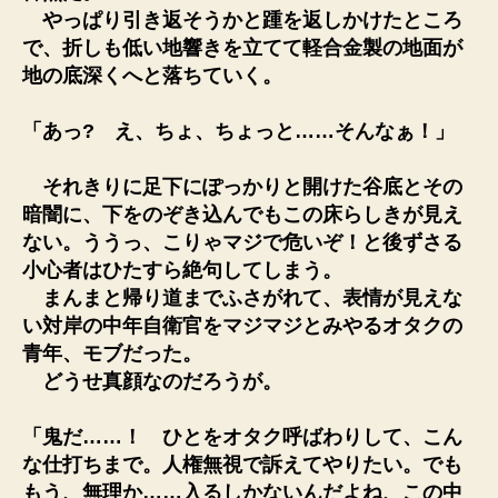
やっぱり引き返そうかと踵を返しかけたところ
で、折しも低い地響きを立てて軽合金製の地面が
地の底深くへと落ちていく。
「あっ? え、ちょ、ちょっと……そんなぁ！」
それきりに足下にぽっかりと開けた谷底とその
暗闇に、下をのぞき込んでもこの床らしきが見え
ない。ううっ、こりゃマジで危いぞ！と後ずさる
小心者はひたすら絶句してしまう。
まんまと帰り道までふさがれて、表情が見えな
い対岸の中年自衛官をマジマジとみやるオタクの
青年、モブだった。
どうせ真顔なのだろうが。
「鬼だ……！ ひとをオタク呼ばわりして、こん
な仕打ちまで。人権無視で訴えてやりたい。でも
もう、無理か……入るしかないんだよね、この中