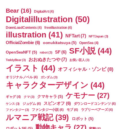
Bear
(16)
DigitalArt
(4)
Digitalillustration
(50)
DownLoadContents
(4)
freeillustration
(4)
illustration
(41)
NFTart
(7)
NFTJapan
(3)
OfficialZombie
(6)
oonukitatsuya
(5)
OpenSea
(4)
SF小説
(44)
SF
(6)
OpenSeaNFT
(5)
robot
(3)
おおぬきたつや
(7)
TeddyBear
(3)
お笑い芸人
(3)
イラスト
(44)
オフィシャル・ゾンビ
(8)
オリジナルノベル
(4)
ガンダム
(3)
キャラクターデザイン
(44)
ケモナー
(27)
クマキャラ
(5)
ギャグ
(4)
クマ
(3)
スピンオフ
(6)
ジュゲム
(4)
ダウンロードコンテンツ
(4)
ケンス
(3)
ファンタジー小説
(4)
モブ
(4)
ラブリーベアーズ
(4)
ファンタジー
(3)
ルマニア戦記
(39)
ロボット
(5)
動物キャラ
(27)
ロボットSF
(5)
変態
(4)