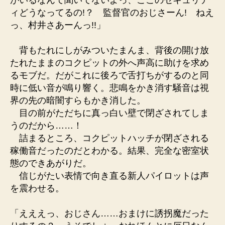
がいるなんて聞いてないよっ、ここのセキュリテ
ィどうなってるの!？ 監督官のおじさーん! ねえ
っ、村井さあーんっ!!」
背もたれにしがみついたまんま、背後の開け放
たれたままのコクピットの外へ声高に助けを求め
るモブだ。だがこれに後ろで舌打ちがするのと同
時に低い音が鳴り響く。悲鳴をかき消す騒音は視
界の先の暗闇すらもかき消した。
目の前がただちに真っ白い壁で閉ざされてしま
うのだから……！
詰まるところ、コクピットハッチが閉ざされる
稼働音だったのだとわかる。結果、完全な密室状
態のできあがりだ。
信じがたい表情で向き直る新人パイロットは声
を震わせる。
「えええっ、おじさん……おまけに誘拐魔だった