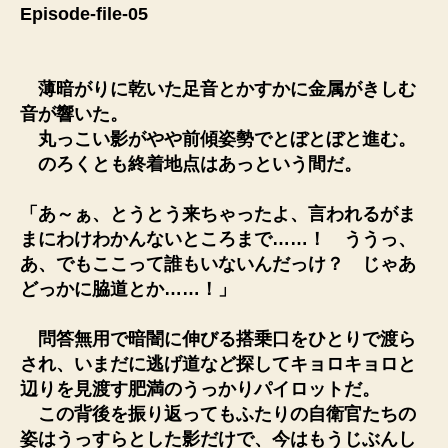
Episode-file-05
薄暗がりに乾いた足音とかすかに金属がきしむ
音が響いた。
丸っこい影がやや前傾姿勢でとぼとぼと進む。
のろくとも終着地点はあっという間だ。
「あ～ぁ、とうとう来ちゃったよ、言われるがま
まにわけわかんないところまで……！ ううっ、
あ、でもここって誰もいないんだっけ？ じゃあ
どっかに脇道とか……！」
問答無用で暗闇に伸びる搭乗口をひとりで渡ら
され、いまだに逃げ道など探してキョロキョロと
辺りを見渡す肥満のうっかりパイロットだ。
この背後を振り返ってもふたりの自衛官たちの
姿はうっすらとした影だけで、今はもうじぶんし