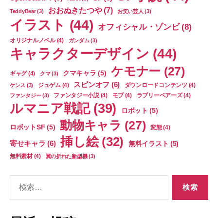
おおぬきたつや
(7)
TeddyBear
(3)
お笑い芸人
(3)
イラスト
(44)
オフィシャル・ゾンビ
(8)
オリジナルノベル
(4)
ガンダム
(3)
キャラクターデザイン
(44)
ケモナー
(27)
クマキャラ
(5)
ギャグ
(4)
クマ
(3)
スピンオフ
(6)
ジュゲム
(4)
ダウンロードコンテンツ
(4)
ケンス
(3)
ファンタジー小説
(4)
モブ
(4)
ラブリーベアーズ
(4)
ファンタジー
(3)
ルマニア戦記
(39)
ロボット
(5)
動物キャラ
(27)
ロボットSF
(5)
変態
(4)
挿し絵
(32)
寄せキャラ
(6)
無料イラスト
(5)
無料素材
(4)
翼の折れた新型機
(3)
検
索
対
象: