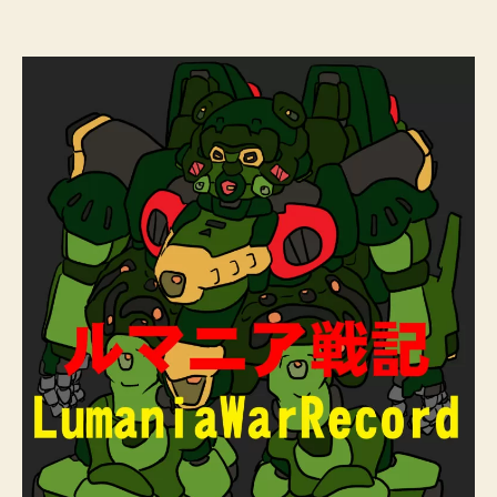
者
日
マ
ニ
ア
戦
記・
目
次
へ
の