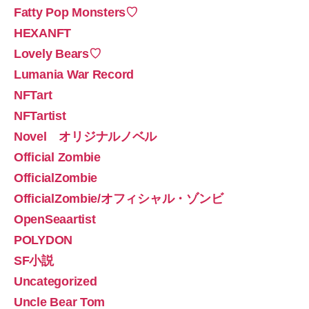
Fatty Pop Monsters♡
HEXANFT
Lovely Bears♡
Lumania War Record
NFTart
NFTartist
Novel オリジナルノベル
Official Zombie
OfficialZombie
OfficialZombie/オフィシャル・ゾンビ
OpenSeaartist
POLYDON
SF小説
Uncategorized
Uncle Bear Tom