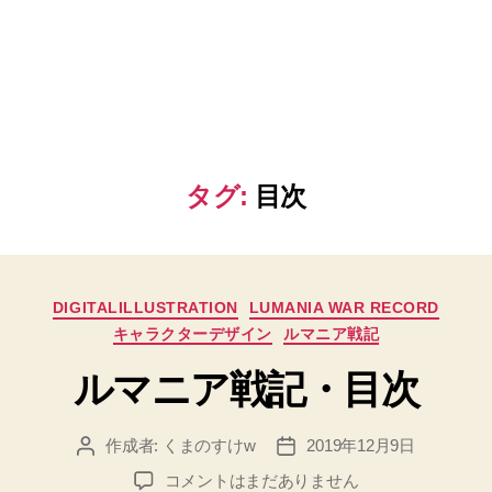
タグ:
目次
カ
DIGITALILLUSTRATION
LUMANIA WAR RECORD
テ
キャラクターデザイン
ルマニア戦記
ゴ
リ
ルマニア戦記・目次
ー
作成者:
くまのすけw
2019年12月9日
投
投
稿
稿
ル
コメントはまだありません