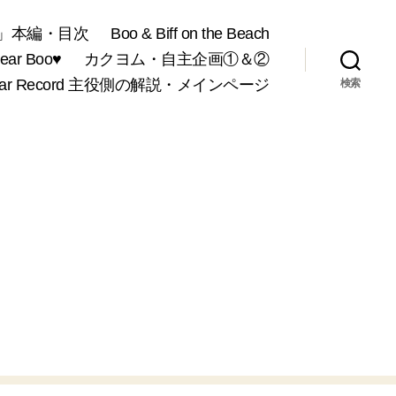
」本編・目次
Boo & Biff on the Beach
r Boo♥
カクヨム・自主企画①＆②
War Record 主役側の解説・メインページ
検索