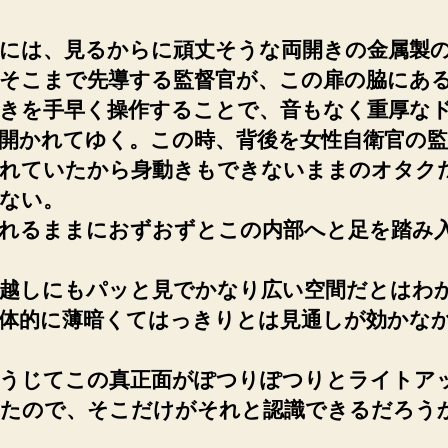
には、見るからに頑丈そうな両開きの金属製
そこまで先導する監督官が、この扉の脇にあ
きを手早く操作することで、音もなく重厚な
開かれてゆく。この時、背後を女性自衛官の監
れていたから身動きもできないままのオタク
ない。
れるままにおずおずとこの内部へと足を踏み
越しにもパッと見でかなり広い空間だとはわ
体的に薄暗くてはっきりとは見通しが効かな
うじてこの真正面がぽつりぽつりとライトア
たので、そこだけがそれと認識できるだろう