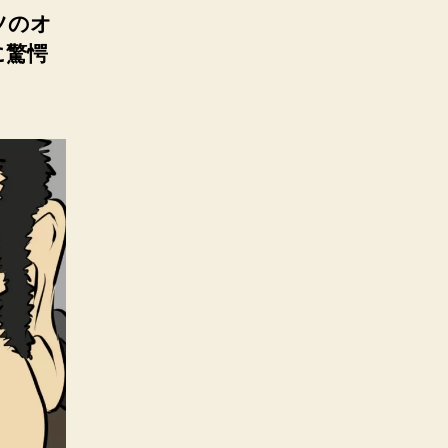
ツのオ
に驚愕