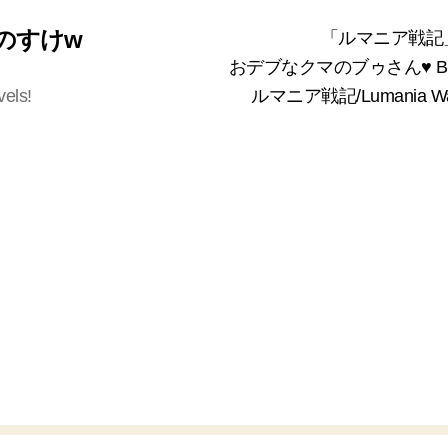
 くまのすけw
「ルマニア戦記
おデブなクマのブゥさん♥ Bea
vels!
ルマニア戦記/Lumania 