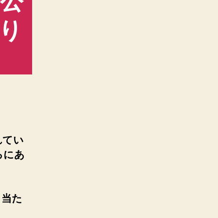
で公
り
れてい
ろにあ
き当た