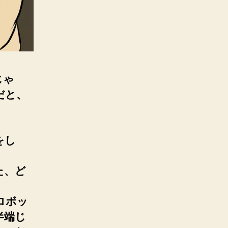
じゃ
だと、
をし
た、ど
。
ロボッ
半端じ