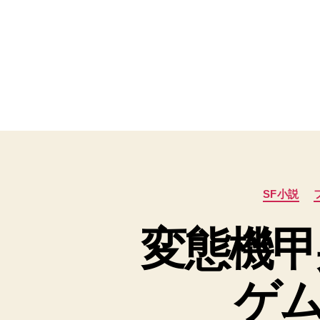
SF小説
変態機甲
ゲム