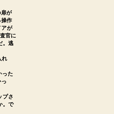
の扉が
る操作
ドアが
査官に
だ。逃
入れ
かった
かっ
ップさ
か。で