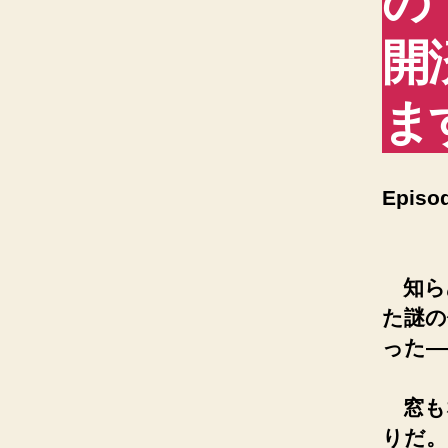
の
開
ま
Episod
知ら
た謎の
った―
窓も
りだ。