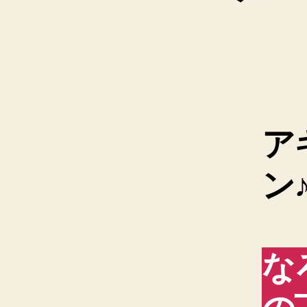
ア
ン
な