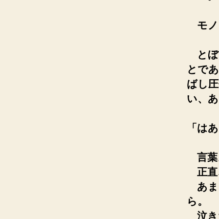
モノ
とぼ
とであ
ばし圧
い、
「はあ
言葉
正直
あま
ら。
泣き