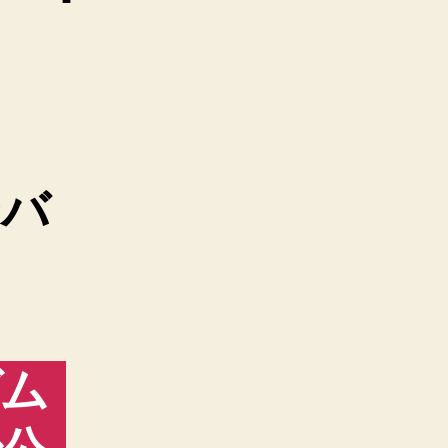
ンバ
ゲム