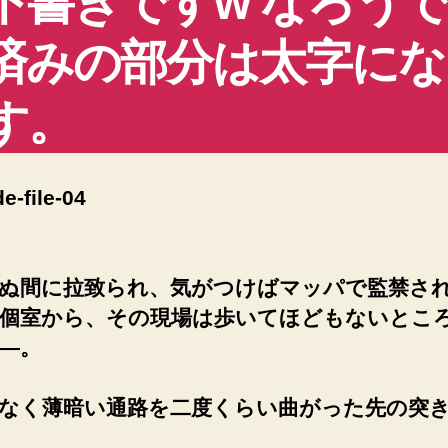
下書きですw なろう
ド
済みの部分は太字にな
ラ
フ
ト!
す。
へ
の
e-file-04
ぬ間に拉致られ、気がつけばマッパで監禁さ
個室から、その現場は歩いてほどもないとこ
―。
なく薄暗い通路を二度くらい曲がった先の突