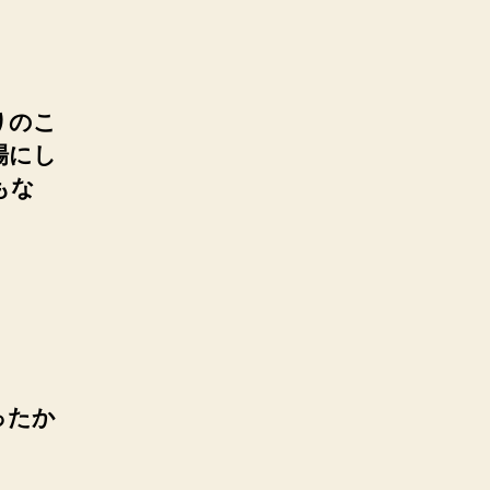
りのこ
場にし
もな
ったか