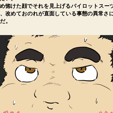
め惚けた顔でそれを見上げるパイロットスー
、改めておのれが直面している事態の異常さ
だ。