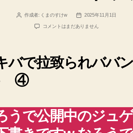
作成者:
くまのすけw
2025年11月1日
投
投
稿
稿
変
コメントはまだありません
者
日
態
機
甲
兵
キバで拉致られババ
〈オ
タ
♪ ④
ク・
ロ
ボ〉
ジ
ュ
ろうで公開中のジュ
ゲ
ム
file-
04