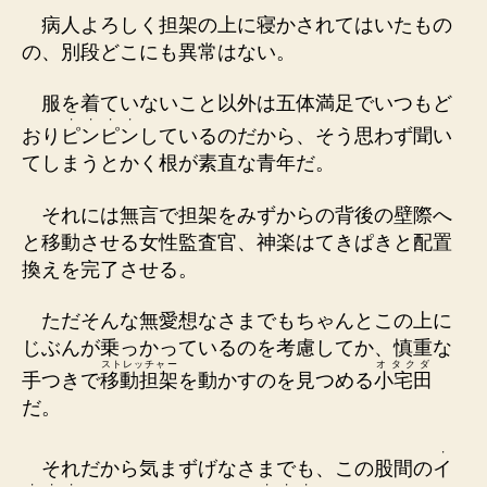
病人よろしく担架の上に寝かされてはいたもの
の、別段どこにも異常はない。
服を着ていないこと以外は五体満足でいつもど
・
・
・
・
おり
ピ
ン
ピ
ン
しているのだから、そう思わず聞い
てしまうとかく根が素直な青年だ。
それには無言で担架をみずからの背後の壁際へ
と移動させる女性監査官、神楽はてきぱきと配置
換えを完了させる。
ただそんな無愛想なさまでもちゃんとこの上に
じぶんが乗っかっているのを考慮してか、慎重な
ストレッチャー
オタクダ
手つきで
移動担架
を動かすのを見つめる
小宅田
だ。
・
それだから気まずげなさまでも、この股間の
イ
・
・
・
・
・
・