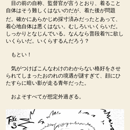
目の前の
自
称
、
監
督
官
が言うとおり、着ること
自体はそう難しくはないのだが、着た後が問題
・
・
・
・
だ。確かにあらかじめ
採
寸
済
み
だったとあって、
着心地自体は悪くはない。むしろいいくらいだ。
しっかりとなじんでいる。なんなら普段着?に欲し
いくらいだ。いくらするんだろう？
もとい！
気がつけばこんなわけのわからない格好をさせ
られてしまったおのれの境遇が謎すぎて、顔にひ
たすらに暗い影が走る青年だった。
およそすべてが想定外過ぎる。