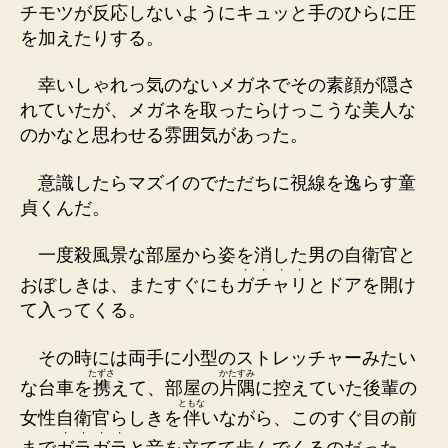
チ
モ
ツ
が反応しないように
キ
ュ
ッ
と手のひらに圧
を加えたりする。
幸いしゃれっ気のないメガネでその素顔が隠さ
れていたが、メガネを取ったらけっこうな美人な
のかなと思わせる雰囲気があった。
意識したらマズイのでただちに視線を逸らす童
貞くんだ。
一度殺風景な部屋から姿を消した男の自衛官と
・
・
・
・
おぼしきは、またすぐにも
ガ
チ
ャ
リ
とドアを開け
て入ってくる。
その時には両手に小型のストレッチャーみたい
たずさ
かたすみ
な台車を
携
えて、部屋の
片隅
に控えていた後輩の
ともな
女性自衛官らしきを
伴
いながら、このすぐ目の前
・
・
・
・
まで
ガ
ラ
ガ
ラ
と音を立てて歩んでくるのだった。