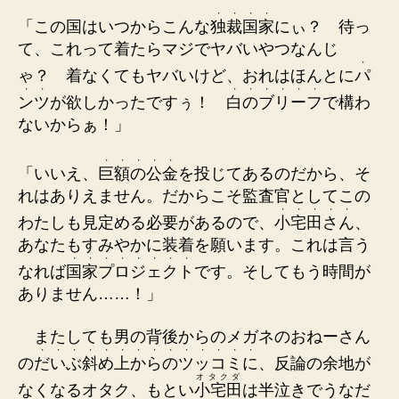
・
・
・
・
「この国はいつからこんな
独
裁
国
家
にぃ？ 待っ
て、これって着たらマジでヤバいやつなんじ
・
ゃ？ 着なくてもヤバいけど、おれはほんとに
パ
・
・
・
・
・
・
・
・
ン
ツ
が欲しかったですぅ！
白
の
ブ
リ
ー
フ
で構わ
ないからぁ！」
・
・
・
・
・
「いいえ、
巨
額
の
公
金
を投じてあるのだから、そ
れはありえません。だからこそ監査官としてこの
・
・
・
・
・
わたしも見定める必要があるので、
小
宅
田
さ
ん
、
あなたもすみやかに装着を願います。これは言う
・
・
・
・
・
・
・
・
なれば
国
家
プ
ロ
ジ
ェ
ク
ト
です。そしてもう時間が
ありません……！」
またしても男の背後からのメガネのおねーさん
・
・
・
・
・
・
・
・
・
・
・
・
・
・
の
だ
い
ぶ
斜
め
上
か
ら
の
ツ
ッ
コ
ミ
に
、反論の余地が
オタクダ
なくなるオタク、もとい
小宅田
は半泣きでうなだ