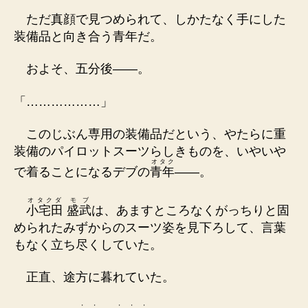
ただ真顔で見つめられて、しかたなく手にした
装備品と向き合う青年だ。
およそ、五分後――。
「………………」
このじぶん専用の装備品だという、やたらに重
装備のパイロットスーツらしきものを、いやいや
オタク
で着ることになるデブの
青年
――。
オタクダ
モブ
小宅田
盛武
は、あますところなくがっちりと固
められたみずからのスーツ姿を見下ろして、言葉
もなく立ち尽くしていた。
正直、途方に暮れていた。
・
・
・
・
・