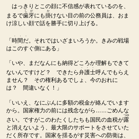
はっきりとこの顔に不信感が表れているのを、
しが
か
まるで
歯牙
にも
掛
けない目の前の公務員は、おま
け涼しい顔で話を勝手に切り上げる。
・
・
・
「
時
間
だ
。それではいざまいろうか。きみの戦場
はこのすぐ側にある」
「いや、まだなんにも納得どころか理解もできて
・
・
・
ないんですけど？ できたら
弁
護
士
呼んでもらえ
ません？ その権利あるでしょ、今のおれに
は？ 間違いなく！」
「いいえ、なにぶんに多額の税金が絡んでいます
から。国家権力の前には残念ながら……ごめんな
つゆ
さい。ですがこのわたくしたちも国民の血税が
露
と消えないよう、最大限のサポートをさせていた
だく所存です。国家を揺るがす災害への防衛は、