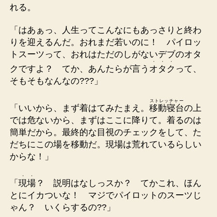
れる。
「はあぁっ、人生ってこんなにもあっさりと終わ
りを迎えるんだ。おれまだ若いのに！ パイロッ
トスーツって、おれはただのしがないデブのオタ
・
・
・
クですよ？ てか、あんたらが言う
オ
タ
ク
って、
そもそもなんなの???」
ストレッチャー
「いいから、まず着はてみたまえ。
移動寝台
の上
では危ないから、まずはここに降りて。着るのは
簡単だから。最終的な目視のチェックをして、た
だちにこの場を移動だ。現場は荒れているらしい
からな！」
・
・
「
現
場
？ 説明はなしっスか？ てかこれ、ほん
とにイカついな！ マジでパイロットのスーツじ
ゃん？ いくらするの??」