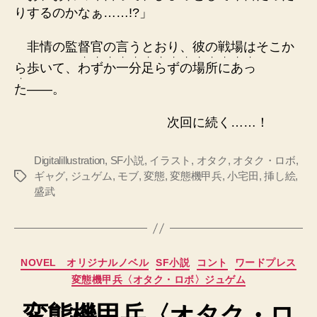
りするのかなぁ……!?」
非情の監督官の言うとおり、彼の戦場はそこか
・
・
・
・
・
・
・
・
・
・
・
・
・
・
ら歩いて、
わ
ず
か
一
分
足
ら
ず
の
場
所
に
あ
っ
・
た
――。
次回に続く……！
Digitalillustration
,
SF小説
,
イラスト
,
オタク
,
オタク・ロボ
,
ギャグ
,
ジュゲム
,
モブ
,
変態
,
変態機甲兵
,
小宅田
,
挿し絵
,
タ
盛武
グ
カ
NOVEL オリジナルノベル
SF小説
コント
ワードプレス
テ
変態機甲兵〈オタク・ロボ〉ジュゲム
ゴ
リ
変態機甲兵〈オタク・ロ