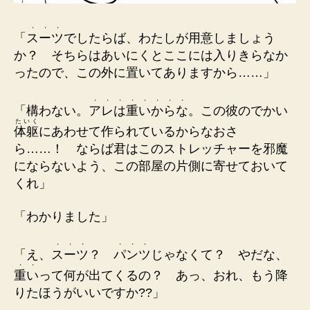
・
・
・
「
ス
ー
ツ
でしたらば、わたしが用意しましょう
か？ そちらはあいにくとここには入りきらなか
ったので、この外に置いてありますから……」
・
・
・
・
・
・
・
・
「構わない。
ア
レ
は
重
い
か
ら
な
。この彼のでかい
たいく
体躯
にあわせて作られているからなおさ
ら……！ ならば君はこのストレッチャーを邪魔
にならないよう、この部屋の片側に寄せておいて
くれ」
「わかりました」
・
・
・
・
・
・
「え、
ス
ー
ツ
？
パ
ン
ツ
じゃなくて？ やだな、
・
・
重
い
って何が出てくるの？ あっ、おれ、もう降
りたほうがいいですか??」