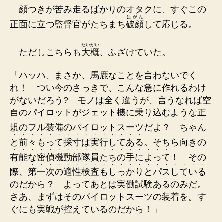
顔つきが苦み走るばかりのオタクに、すぐこの
はがん
正面に立つ監督官がたちまち
破顔
して応じる。
たいがい
ただしこちらも
大概
、ふざけていた。
「ハッハ、まさか、馬鹿なことを言わないでく
れ！ つい今のさっきで、こんな急に作れるわけ
がないだろう? モノは全く違うが、言うなれば空
自のパイロットがジェット機に乗り込むような正
・
・
・
規のフル装備のパイロットスーツだよ？
ち
ゃ
ん
・
・
・
・
・
・
・
・
・
・
・
・
・
・
・
と
前
々
も
っ
て
採
寸
は
実
行
し
て
あ
る
。そちら向きの
・
・
・
・
・
・
・
・
・
・
・
・
・
・
・
・
・
・
有
能
な
密
偵
機
動
部
隊
員
た
ち
の
手
に
よ
っ
て
！ その
・
・
・
・
・
・
・
・
・
・
・
・
・
・
・
・
・
・
・
・
際、
第
一
次
の
適
性
検
査
も
し
っ
か
り
と
パ
ス
し
て
い
る
のだから？ よってあとは実働試験あるのみだ。
さあ、まずはそのパイロットスーツの装着を。す
ぐにも実戦が控えているのだから！」