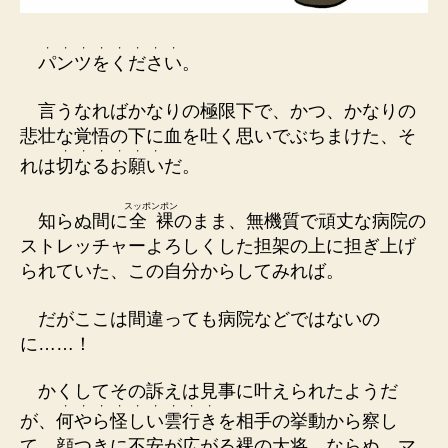
・
・
・
・
・
・
・
・
パ
ン
ツ
を
く
だ
さ
い
。
言うなればかなりの極限下で、かつ、かなりの
悲壮な覚悟の下に血を吐く思いでぶちまけた、そ
・
・
・
・
・
・
れは
切
な
る
お
願
い
だ。
スッポンポン
知らぬ間に
全裸
のまま、無機質で頑丈な病院の
ストレッチャーよろしくした担架の上に担ぎ上げ
られていた、この自分からしてみれば。
だがここは間違っても病院などではないの
に……！
かくしてその訴えは見事に叶えられたようだ
・
・
・
・
・
・
・
・
・
が、
何
や
ら
怪
し
い
雲
行
き
を相手の挙動から察し
て、顔つきに不安が広がる裸の大将、ならぬ、マ