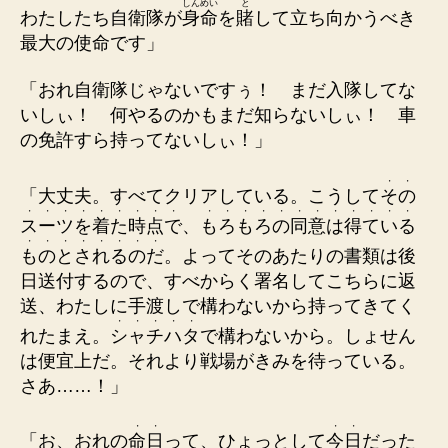
しんめい
と
わたしたち自衛隊が
身命
を
賭
して立ち向かうべき
最大の使命です」
「おれ自衛隊じゃないですぅ！ まだ入隊してな
いしぃ！ 何やるのかもまだ知らないしぃ！ 車
の免許すら持ってないしぃ！」
・
・
「大丈夫。すべてクリアしている。こうして
そ
の
・
・
・
・
・
・
・
・
・
・
・
・
・
・
・
・
・
・
・
・
・
ス
ー
ツ
を
着
た
時
点
で
、
も
ろ
も
ろ
の
同
意
は
得
て
い
る
・
・
・
・
・
・
・
・
も
の
と
さ
れ
る
の
だ
。よってそのあたりの書類は後
日送付するので、すべからく署名してこちらに返
送、わたしに手渡しで構わないから持ってきてく
・
・
・
・
・
れたまえ。
シ
ャ
チ
ハ
タ
で構わないから。しょせん
は便宜上だ。それより戦場がきみを待っている。
さあ……！」
・
・
・
・
「お、おれの
命
日
って、ひょっとして
今
日
だった