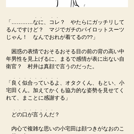
・
・
・
・
「…………
な
に
、
コ
レ
？ やたらにガッチリして
るんですけど？ マジでガチのパイロットスーツ
じゃん！ なんでおれが着てるの??」
困惑の表情でおそるおそる目の前の背の高い中
年男性を見上げるに、まるで感情が表に出ない自
衛官？ 村井は真顔で言うのだった。
・
・
・
・
・
・
・
・
・
「
良
く
似
合
っ
て
い
る
よ
、オタクくん、もとい、小
宅田くん。加えてかくも協力的な姿勢を見せてく
れて、まことに感謝する」
・
・
・
・
・
・
・
・
ど
の
口
が
言
う
ん
だ
？
内心で複雑な思いの小宅田は顔つきがなおのこ