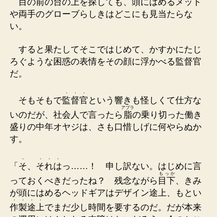
目の前の台の上を探しても、頭にはめるメット
や両手のグローブらしきはどこにも見当たらな
い。
すると果たしてそこではじめて、かすかにたじ
ろぐような困惑の表情をその顔に浮かべる監督官
だ。
・
・
・
そもそもで
監
督
官
という響きも怪しくて仕方な
アブラ
いのだが、社会人で言ったら
脂
の乗り切った働き
盛りの中年オヤジは、さも口惜しげに何やらぬか
す。
・
・
・
・
「
そ
、
そ
れ
は
っ……！ 申し訳ない。はじめに言
もっか
っておくべきだったね？ 残念ながら
目下
、きみ
が頭にはめるヘッドギアはデザイン途上、もとい
・
・
・
・
作
製
途
上
でまだ少し時間を要するのだ。だが本来