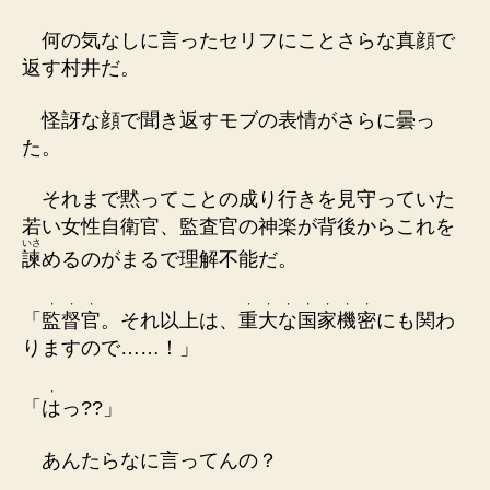
何の気なしに言ったセリフにことさらな真顔で
返す村井だ。
怪訝な顔で聞き返すモブの表情がさらに曇っ
た。
それまで黙ってことの成り行きを見守っていた
若い女性自衛官、監査官の神楽が背後からこれを
いさ
諫
めるのがまるで理解不能だ。
・
・
・
・
・
・
・
・
・
・
「
監
督
官
。それ以上は、
重
大
な
国
家
機
密
にも関わ
りますので……！」
・
「
は
っ??」
あんたらなに言ってんの？