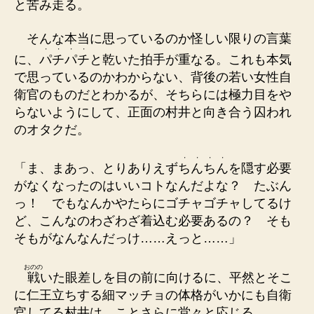
と苦み走る。
そんな本当に思っているのか怪しい限りの言葉
・
・
・
・
に、
パ
チ
パ
チ
と乾いた拍手が重なる。これも本気
で思っているのかわからない、背後の若い女性自
衛官のものだとわかるが、そちらには極力目をや
らないようにして、正面の村井と向き合う囚われ
のオタクだ。
・
・
・
・
「ま、まあっ、とりありえず
ち
ん
ち
ん
を隠す必要
がなくなったのはいいコトなんだよな？ たぶん
っ！ でもなんかやたらにゴチャゴチャしてるけ
ど、こんなのわざわざ着込む必要あるの？ そも
そもがなんなんだっけ……えっと……」
おのの
戦
いた眼差しを目の前に向けるに、平然とそこ
に仁王立ちする細マッチョの体格がいかにも自衛
官してる村井は、ことさらに堂々と応じる。