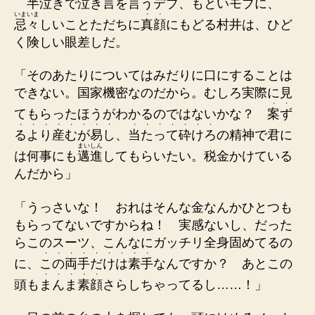
半泣きで泣き言を言うデブ、もといモブに、
いまいま
・
・
忌々
しいことただちに
真
顔
にもどる村井は、ひど
く険しい眼差しだ。
「そのあたりについてはみだりに口にすることは
できない。国家機密なのだから。むしろ実際に見
・
・
てもらったほうがわかるのではないかな？
案
ず
・
・
・
・
・
・
・
・
・
・
・
・
・
・
・
る
よ
り
産
む
が
易
し
、
当
た
っ
て
砕
け
ろ
の精神で君に
まいしん
は何事にも
邁進
してもらいたい。税金かけている
んだから」
「うっさいな！ おれはそんな金なんかひとつも
もらってないですからね！ 実感ないし、だった
らこのスーツ、こんなにガッチリ全身固めてるの
・
・
・
・
・
・
・
・
・
に、
こ
の
両
手
だ
け
は
素
手
なんですか？ あとこの
・
・
・
・
・
頭も
ま
ん
ま
素
顔
さらしちゃってるし……！」