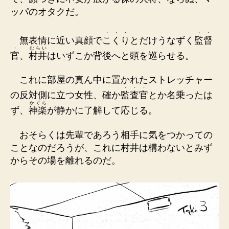
ッパのオタクだ。
・
・
・
・
・
無表情に近い真顔で
こ
く
り
とだけうなずく
監
督
・
むらい
官
、
村井
はいずこか背後へと頭を巡らせる。
これに部屋の真ん中に置かれたストレッチャー
・
・
・
の反対側に立つ女性、確か
監
査
官
とか名乗ったは
かぐら
ず、
神楽
が静かに了解して応じる。
おそらくは先輩であろう相手に気をつかっての
ことなのだろうが、これに村井は構わないとみず
からその場を離れるのだ。