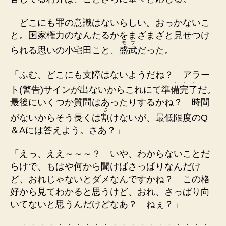
どこにも罪の意識はないらしい。おっかないこ
と。国家権力のなんたるかをまざまざと見せつけ
モブ
られる思いの小宅田こと、
盛武
だった。
「ふむ、どこにも支障はないようだね？ アラー
・
・
・
・
ト(警告)サインが出ないからこれにて
準
備
完
了
だ。
最後にいくつか質問はあったりするかね？ 時間
さ
がないからそう長くは
割
けないが、最低限度のQ
＆Aには答えよう。さあ？」
「えっ、ええ～～～？ いや、わからないことだ
らけで、もはや何から聞けばさっぱりなんだけ
ど、おれじゃないとダメなんですかね？ この格
好から見てわかると思うけど、おれ、さっぱり向
いてないと思うんだけどなあ？ ねぇ？」
・
・
・
・
・
・
・
・
・
・
・
・
・
・
・
・
・
・
・
・
・