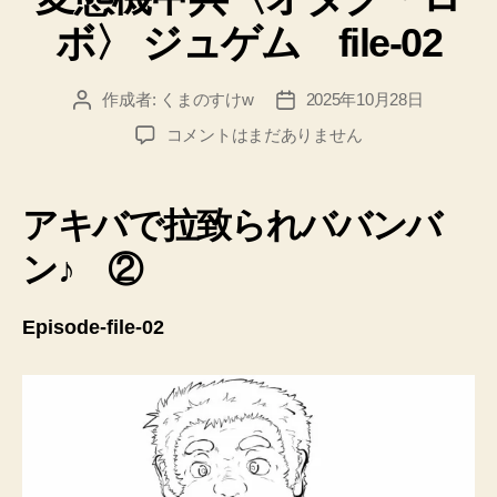
ー
ボ〉 ジュゲム file-02
作成者:
くまのすけw
2025年10月28日
投
投
稿
稿
変
コメントはまだありません
者
日
態
機
甲
アキバで拉致られババンバ
兵
〈オ
ン♪ ②
タ
ク・
Episode-file-02
ロ
ボ〉
ジ
ュ
ゲ
ム
file-