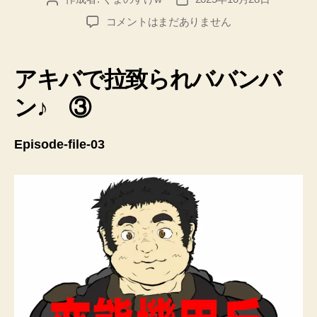
稿
稿
変
コメントはまだありません
者
日
態
機
甲
アキバで拉致られババンバ
兵
〈オ
ン♪ ③
タ
ク・
Episode-file-03
ロ
ボ〉
ジ
ュ
ゲ
ム
file-
03
へ
の