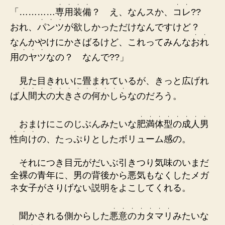
・
・
・
・
・
・
「…………
専
用
装
備
？ え、なんスか、
コ
レ
??
・
・
・
おれ、
パ
ン
ツ
が欲しかっただけなんですけど？
・
・
なんかやけにかさばるけど、これってみんな
お
れ
・
・
・
・
用
の
ヤ
ツ
なの？ なんで??」
見た目きれいに畳まれているが、きっと広げれ
・
・
・
・
・
・
・
・
・
・
・
・
ば
人
間
大
の
大
き
さ
の
何
か
し
ら
なのだろう。
・
・
・
・
・
・
・
・
おまけにこのじぶんみたいな
肥
満
体
型
の
成
人
男
・
・
・
性
向
け
の、たっぷりとしたボリューム感の。
それにつき目元がだいぶ引きつり気味のいまだ
全裸の青年に、男の背後から悪気もなくしたメガ
ネ女子がさりげない説明をよこしてくれる。
・
・
・
・
・
・
・
聞かされる側からした
悪
意
の
カ
タ
マ
リ
みたいな