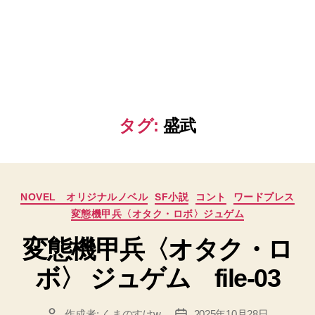
タグ:
盛武
カ
NOVEL オリジナルノベル
SF小説
コント
ワードプレス
テ
変態機甲兵〈オタク・ロボ〉ジュゲム
ゴ
リ
変態機甲兵〈オタク・ロ
ー
ボ〉 ジュゲム file-03
作成者:
くまのすけw
2025年10月28日
投
投