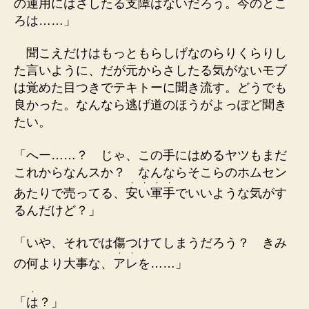
の運用にはさしたる支障はないだろう。今のとこ
ろは……」
聞こえだけはもっともらしげなのらりくらりし
た言いように、だが元からさしたる気がないモブ
は覚めた目つきでテキトーに聞き流す。どうでも
良かった。なんなら逃げ道のほうがよっぽど聞き
たい。
「へー……？ じゃ、この手にはめるヤツもまだ
これからなんスか？ なんならそこらのホムセン
・
・
・
・
あたりで売ってる、
安
い
軍
手
でいいような気がす
るんだけど？」
「いや、それでは傷つけてしまうだろう？ きみ
・
・
の何より大事な、
ア
レ
を……」
・
「
は
？」