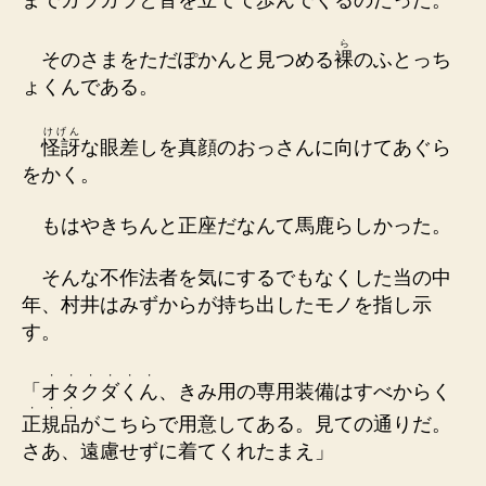
ら
そのさまをただぽかんと見つめる
裸
のふとっち
ょくんである。
けげん
怪訝
な眼差しを真顔のおっさんに向けてあぐら
をかく。
もはやきちんと正座だなんて馬鹿らしかった。
そんな不作法者を気にするでもなくした当の中
年、村井はみずからが持ち出したモノを指し示
す。
・
・
・
・
・
・
「
オ
タ
ク
ダ
く
ん
、きみ用の専用装備はすべからく
・
・
・
正
規
品
がこちらで用意してある。見ての通りだ。
さあ、遠慮せずに着てくれたまえ」