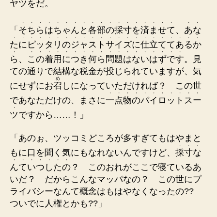
ヤツをだ。
・
・
・
・
・
・
・
・
・
・
・
・
・
・
・
・
・
・
・
・
「
そ
ち
ら
は
ち
ゃ
ん
と
各
部
の
採
寸
を
済
ま
せ
て
、
あ
な
・
・
・
・
・
・
・
・
・
・
・
・
・
・
・
・
・
・
・
・
・
・
た
に
ピ
ッ
タ
リ
の
ジ
ャ
ス
ト
サ
イ
ズ
に
仕
立
て
て
あ
る
か
・
・
・
・
・
・
・
・
・
・
・
・
・
・
・
・
・
・
・
ら
、
こ
の
着
用
に
つ
き
何
ら
問
題
は
な
い
は
ず
で
す
。見
ての通りで結構な税金が投じられていますが、気
め
にせずにお
召
しになっていただければ？ この世
・
・
・
・
・
・
・
・
・
・
・
であなただけの、まさに
一
点
物
の
パ
イ
ロ
ッ
ト
ス
ー
・
ツ
ですから……！」
「あのぉ、ツッコミどころが多すぎてもはやまと
・
・
・
もに口を聞く気にもなれないんですけど、
採
寸
な
・
・
・
・
・
・
・
ん
て
い
つ
し
た
の
？ このおれがここで寝ているあ
いだ？ だからこんなマッパなの？ この世にプ
ライバシーなんて概念はもはやなくなったの??
ついでに人権とかも??」