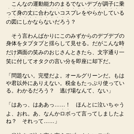
こ
ん
な
の
運
動
能
力
の
ま
る
で
な
い
デ
ブ
が
調
子
に
乗
・
・
・
・
・
・
・
・
・
・
・
・
・
・
・
・
・
・
・
・
・
・
っ
て
身
の
丈
に
合
わ
な
い
コ
ス
プ
レ
を
や
ら
か
し
て
い
る
・
・
・
・
・
・
・
・
・
・
・
・
の
図
に
し
か
な
ら
な
い
だ
ろ
う
？
そう言わんばかりにこのみずからのデブデブの
身体をタプタプと揺らして見せる。だがこんな時
・
だけ満面の笑みのおじさんときたら、文字通り
一
・
・
・
・
・
笑
に
付
し
て
オタクの言い分を即座に却下だ。
「問題ない。完璧だよ。オールグリーンだ。もは
や君以外にありえない。税金もたっぷり使ってい
る。わかるだろう？ 逃げ場なんて、ない」
「はあっ、はああっ……！ ほんとに泣いちゃう
・
・
よ、おれ。あ、なんか
ロ
ボ
って言ってしましたよ
ね？ それって……」