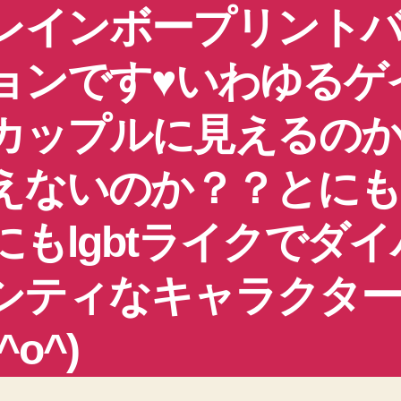
レインボープリント
ョンです♥いわゆるゲ
カップルに見えるの
えないのか？？とに
にもlgbtライクでダイ
シティなキャラクタ
^o^)