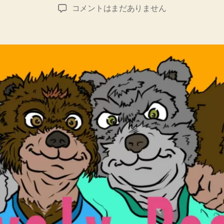
稿
稿
Lovely
コメントはまだありません
者
日
Bears♥
rainbow
version
へ
の