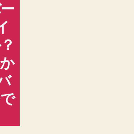
バー
イ
か？
もか
バ
ーで