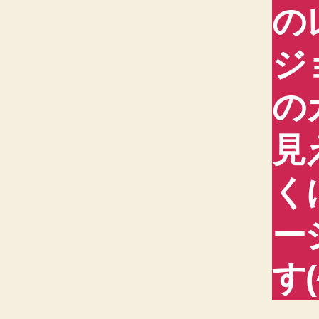
の
ジ
の
見
く
ー
す(