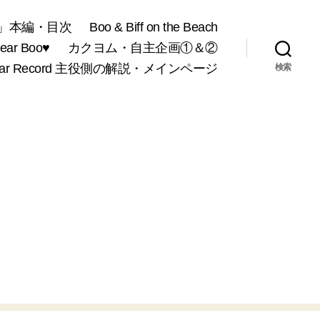
」本編・目次
Boo & Biff on the Beach
r Boo♥
カクヨム・自主企画①＆②
War Record 主役側の解説・メインページ
検索