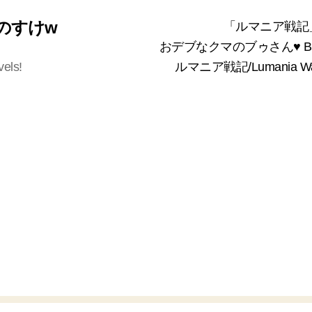
 くまのすけw
「ルマニア戦記
おデブなクマのブゥさん♥ Bea
vels!
ルマニア戦記/Lumania 