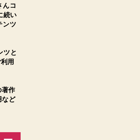
さんコ
に続い
テンツ
ンツと
ご利用
の著作
用など