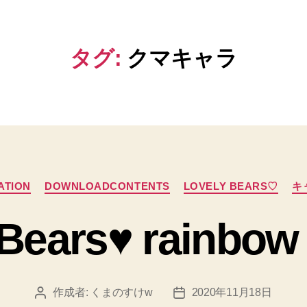
タグ:
クマキャラ
カ
ATION
DOWNLOADCONTENTS
LOVELY BEARS♡
キ
テ
ゴ
Bears♥ rainbow
リ
ー
作成者:
くまのすけw
2020年11月18日
投
投