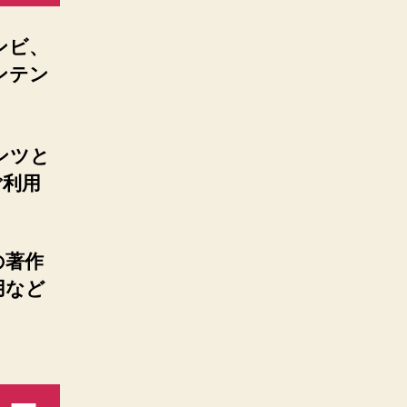
ンビ、
ンテン
ンツと
ご利用
の著作
用など