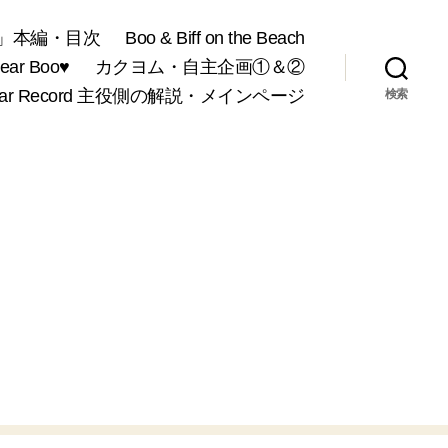
」本編・目次
Boo & Biff on the Beach
r Boo♥
カクヨム・自主企画①＆②
War Record 主役側の解説・メインページ
検索