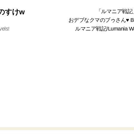
 くまのすけw
「ルマニア戦記
おデブなクマのブゥさん♥ Bea
vels!
ルマニア戦記/Lumania 