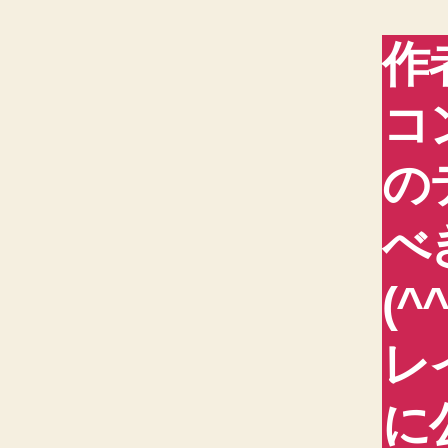
作
コ
の
べ
(
レ
に