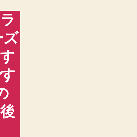
ャラ
ーズ
念す
です
の
も後