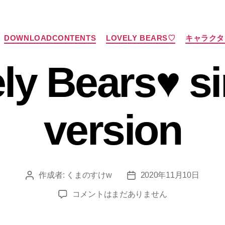
カ
DOWNLOADCONTENTS
LOVELY BEARS♡
キャラクタ
テ
ゴ
ly Bears♥ s
リ
ー
version
作成者:
くまのすけw
2020年11月10日
投
投
稿
稿
Lovely
コメントはまだありません
者
日
Bears♥
simple