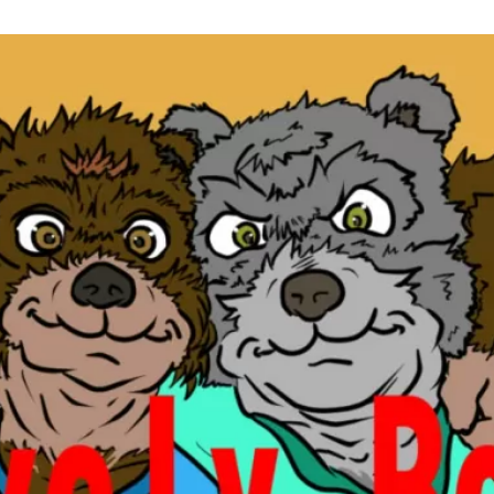
version
へ
の