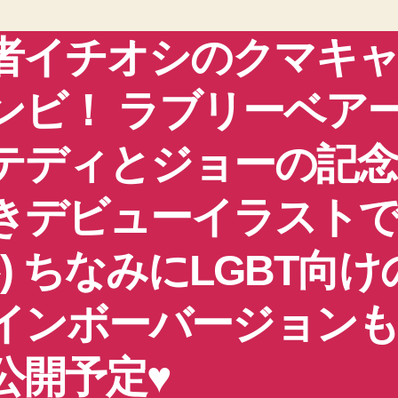
者イチオシのクマキ
ンビ！ ラブリーベア
テディとジョーの記
きデビューイラスト
^^) ちなみにLGBT向け
インボーバージョン
公開予定♥