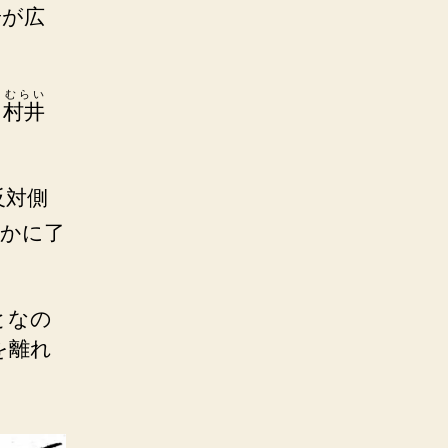
安が広
むらい
、
村井
反対側
静かに了
となの
を離れ