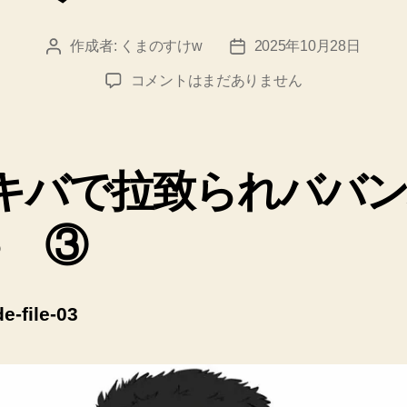
作成者:
くまのすけw
2025年10月28日
投
投
稿
稿
変
コメントはまだありません
者
日
態
機
甲
兵
キバで拉致られババ
〈オ
タ
♪ ③
ク・
ロ
ボ〉
ジ
e-file-03
ュ
ゲ
ム
file-
03