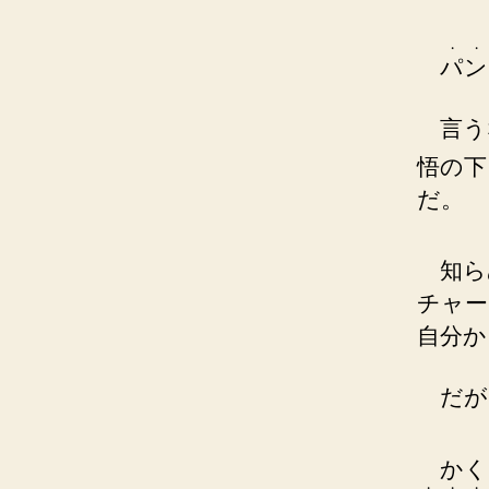
・
・
パ
ン
言う
悟の下
だ。
知ら
チャー
自分か
だが
かく
・
・
・