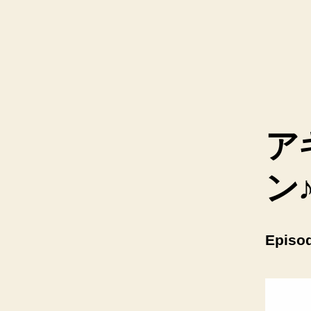
ア
ン
Episod