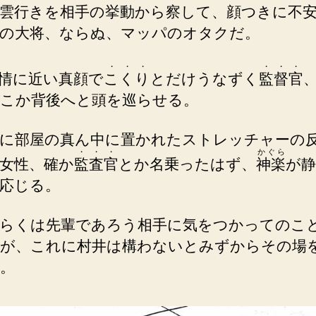
雲
行
き
を相手の挙動から察して、顔つきに不
の大将、ならぬ、マッパのオタクだ。
・
・
・
・
・
・
情に近い真顔で
こ
く
り
とだけうなずく
監
督
官
こか背後へと頭を巡らせる。
に部屋の真ん中に置かれたストレッチャーの
・
・
・
かぐら
女性、確か
監
査
官
とか名乗ったはず、
神楽
が
応じる。
らくは先輩であろう相手に気をつかってのこ
が、これに村井は構わないとみずからその場
。