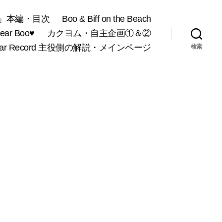
」本編・目次
Boo & Biff on the Beach
r Boo♥
カクヨム・自主企画①＆②
War Record 主役側の解説・メインページ
検索