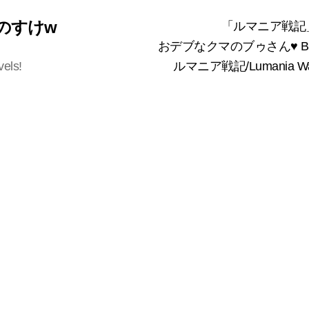
 くまのすけw
「ルマニア戦記
おデブなクマのブゥさん♥ Bea
vels!
ルマニア戦記/Lumania 