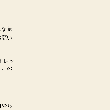
壮な覚
・
・
・
お
願
い
トレッ
、この
！
・
・
・
何
や
ら