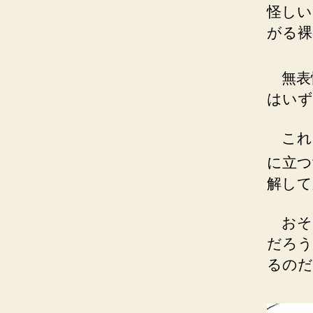
怪
し
い
がる裸
無表
はいず
これ
に立つ
解して
おそ
だろう
るのだ