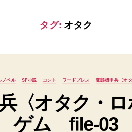
タグ:
オタク
カ
ルノベル
SF小説
コント
ワードプレス
変態機甲兵〈オ
テ
ゴ
兵〈オタク・ロ
リ
ー
ゲム file-03