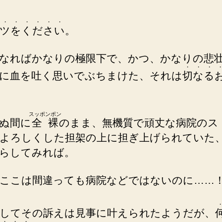
・
・
・
・
・
・
ツ
を
く
だ
さ
い
。
なればかなりの極限下で、かつ、かなりの悲
・
・
・
に血を吐く思いでぶちまけた、それは
切
な
る
スッポンポン
ぬ間に
全裸
のまま、無機質で頑丈な病院のス
よろしくした担架の上に担ぎ上げられていた
らしてみれば。
ここは間違っても病院などではないのに……
してその訴えは見事に叶えられたようだが、
・
・
・