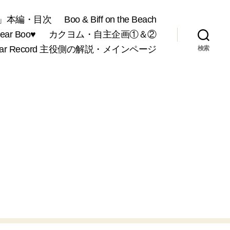
」本編・目次
Boo & Biff on the Beach
r Boo♥
カクヨム・自主企画①＆②
War Record 主役側の解説・メインページ
検索