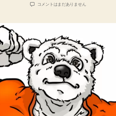
稿
稿
Fantasy
コメントはまだありません
者
日
Paradise♪
へ
の