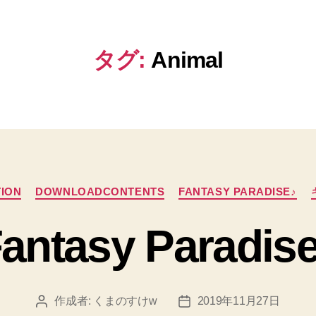
タグ:
Animal
カ
TION
DOWNLOADCONTENTS
FANTASY PARADISE♪
テ
ゴ
antasy Paradis
リ
ー
作成者:
くまのすけw
2019年11月27日
投
投