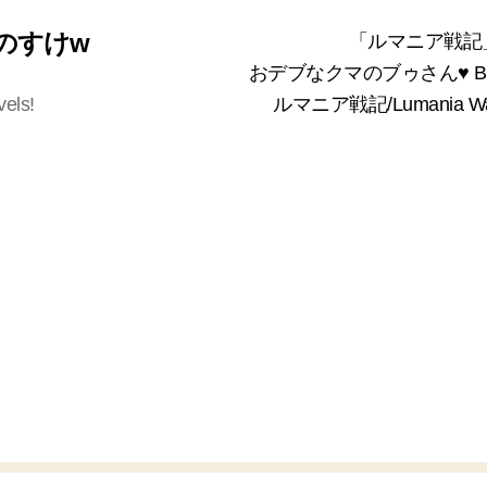
 くまのすけw
「ルマニア戦記
おデブなクマのブゥさん♥ Bea
vels!
ルマニア戦記/Lumania 