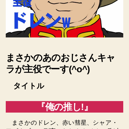
や
っ
て
い
る
よ!
へ
の
まさかのあのおじさんキャ
ラが主役でーす(^o^)
タイトル
『俺の推し!』
まさかのドレン、赤い彗星、シャア・