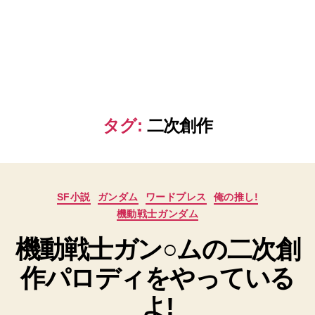
タグ:
二次創作
カ
SF小説
ガンダム
ワードプレス
俺の推し!
テ
機動戦士ガンダム
ゴ
リ
機動戦士ガン○ムの二次創
ー
作パロディをやっている
よ!