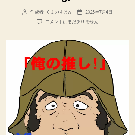
作成者:
くまのすけw
2025年7月4日
投
投
稿
稿
機
コメントはまだありません
者
日
動
戦
士
ガ
ン
○
ム
の
二
次
創
作
パ
ロ
デ
ィ
を