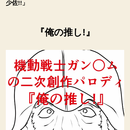
少佐!!」
『俺の推し!』