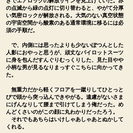
きでエアロックの解放サインを見上げていた。赤
の点滅から緑の点灯に切り替わると、やがて分厚
い気密ロックが解放される。大気のない真空状態
の宇宙空間から酸素のある通常環境に移るには必
須の手順だ。
で、内側には思ったよりも少ないぽつんとした
人影におやっと思うが、頑丈なパイロットスーツ
に身を包んだすんぐりむっくりした、見た目やや
小柄な男が見るなりまっすぐこちらに向かってき
た。
無重力だから軽くフロアを一蹴りしてひとっと
びで頭から突っ込んできやがる。遠慮がないさま
にげんなりして腰まで引けてしまう俺だった。め
んどくさいのがこの顔に丸わかりだったろう。
それでもあちらはいけしゃあしゃあとぬかして
くれる。