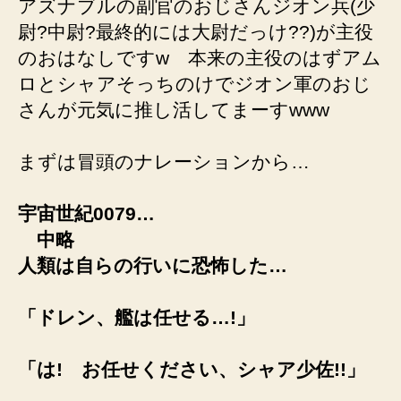
アズナブルの副官のおじさんジオン兵(少
尉?中尉?最終的には大尉だっけ??)が主役
のおはなしですw 本来の主役のはずアム
ロとシャアそっちのけでジオン軍のおじ
さんが元気に推し活してまーすwww
まずは冒頭のナレーションから…
宇宙世紀0079…
中略
人類は自らの行いに恐怖した…
「ドレン、艦は任せる…!」
「は! お任せください、シャア少佐!!」