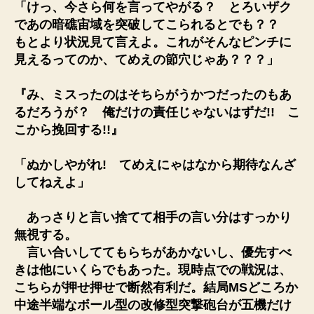
「けっ、今さら何を言ってやがる？ とろいザク
であの暗礁宙域を突破してこられるとでも？？
もとより状況見て言えよ。これがそんなピンチに
見えるってのか、てめえの節穴じゃあ？？？」
『み、ミスったのはそちらがうかつだったのもあ
るだろうが？ 俺だけの責任じゃないはずだ!! こ
こから挽回する!!』
「ぬかしやがれ! てめえにゃはなから期待なんざ
してねえよ」
あっさりと言い捨てて相手の言い分はすっかり
無視する。
言い合いしててもらちがあかないし、優先すべ
きは他にいくらでもあった。現時点での戦況は、
こちらが押せ押せで断然有利だ。結局MSどころか
中途半端なボール型の改修型突撃砲台が五機だけ