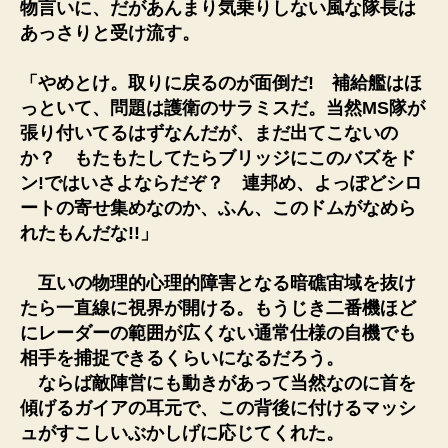
物言いに、だがあんまり気乗りしない風な隊長は
あっさりと受け流す。
「やめとけ。取りに戻るのが面倒だ! 補給艦はほ
っといて、問題は護衛のサラミスだ。当然MS隊が
張り付いてるはずなんだが、まだ出てこないの
か？ もたもたしてたらブリッジにこのバズをド
ン!ではいさよならだぞ？ 連邦め、よっぽどシロ
ートの寄せ集めなのか、ふん、このドムがなめら
れたもんだな!!」
互いの物理的心理的障害となる暗礁宙域を抜け
たら一直線に視界が開ける。もうじき二番機ほど
にレーダーの範囲が広くない通常仕様の自機でも
相手を捕捉できるくらいになるだろう。
ならば敵陣営にも動きがあって当然なのに首を
傾げるガイアの耳元で、この背後に付けるマッシ
ュがすこしいぶかしげに応じてくれた。