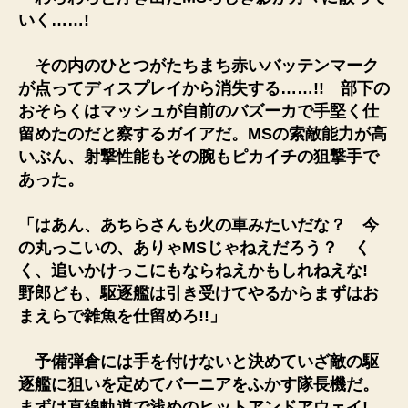
いく……!
その内のひとつがたちまち赤いバッテンマーク
が点ってディスプレイから消失する……!! 部下の
おそらくはマッシュが自前のバズーカで手堅く仕
留めたのだと察するガイアだ。MSの索敵能力が高
いぶん、射撃性能もその腕もピカイチの狙撃手で
あった。
「はあん、あちらさんも火の車みたいだな？ 今
の丸っこいの、ありゃMSじゃねえだろう？ く
く、追いかけっこにもならねえかもしれねえな!
野郎ども、駆逐艦は引き受けてやるからまずはお
まえらで雑魚を仕留めろ!!」
予備弾倉には手を付けないと決めていざ敵の駆
逐艦に狙いを定めてバーニアをふかす隊長機だ。
まずは直線軌道で浅めのヒットアンドアウェイ!