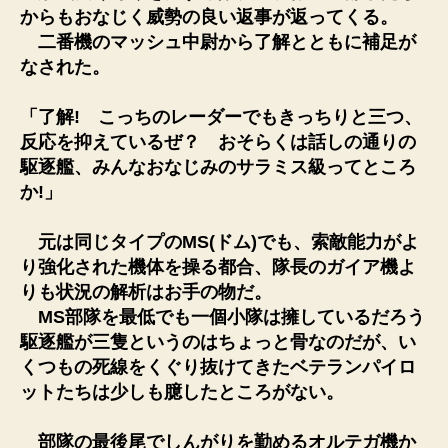
からもおなじく威勢の良い返事が返ってくる。
二番機のマッシュ中尉から了解とともに補足が
なされた。
「了解! こっちのレーダーでもきっちりと三つ、
反応を抑えているぜ？ おそらくは話しの通りの
駆逐艦、みんなおなじみのサラミス級ってところ
か!」
元は同じタイプのMS(ドム)でも、索敵能力がよ
り強化された機体を操る都合、隊長のガイア機よ
りも状況の解析はお手の物だ。
MS部隊を最低でも一個小隊は擁しているだろう
駆逐艦が三隻というのはちょっと骨なのだが、い
くつもの死線をくぐり抜けてきたベテランパイロ
ットたちは少しも臆したところがない。
部隊の最後尾でしんがりを勤めるオルテガ機か