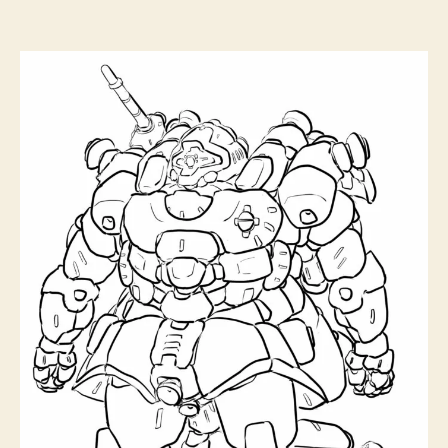
者
日
の
推
し!
②
へ
の