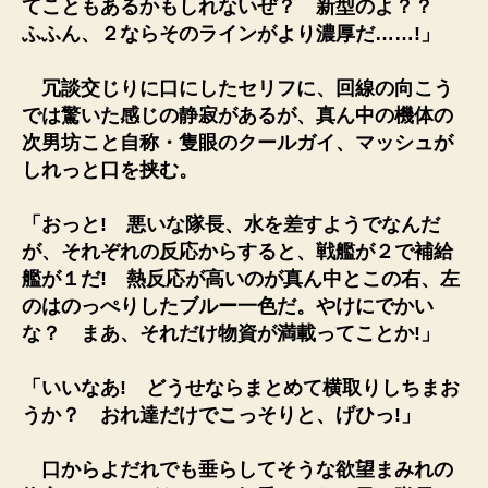
てこともあるかもしれないぜ？ 新型のよ？？
ふふん、２ならそのラインがより濃厚だ……!」
冗談交じりに口にしたセリフに、回線の向こう
では驚いた感じの静寂があるが、真ん中の機体の
次男坊こと自称・隻眼のクールガイ、マッシュが
しれっと口を挟む。
「おっと! 悪いな隊長、水を差すようでなんだ
が、それぞれの反応からすると、戦艦が２で補給
艦が１だ! 熱反応が高いのが真ん中とこの右、左
のはのっぺりしたブルー一色だ。やけにでかい
な？ まあ、それだけ物資が満載ってことか!」
「いいなあ! どうせならまとめて横取りしちまお
うか？ おれ達だけでこっそりと、げひっ!」
口からよだれでも垂らしてそうな欲望まみれの