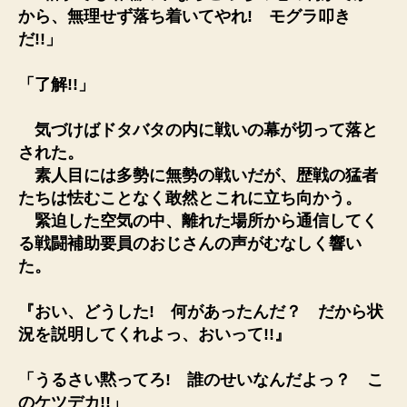
から、無理せず落ち着いてやれ! モグラ叩き
だ!!」
「了解!!」
気づけばドタバタの内に戦いの幕が切って落と
された。
素人目には多勢に無勢の戦いだが、歴戦の猛者
たちは怯むことなく敢然とこれに立ち向かう。
緊迫した空気の中、離れた場所から通信してく
る戦闘補助要員のおじさんの声がむなしく響い
た。
『おい、どうした! 何があったんだ？ だから状
況を説明してくれよっ、おいって!!』
「うるさい黙ってろ! 誰のせいなんだよっ？ こ
のケツデカ!!」