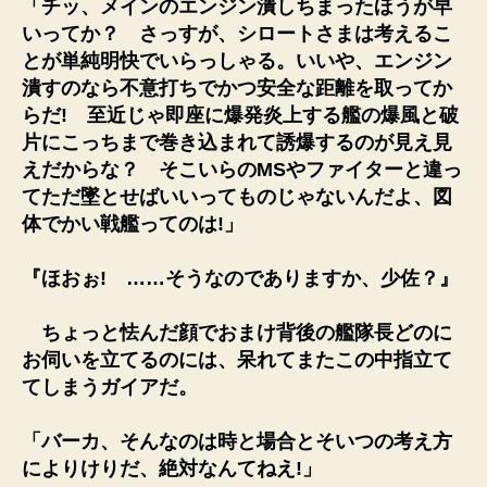
「チッ、メインのエンジン潰しちまったほうが早
いってか？ さっすが、シロートさまは考えるこ
とが単純明快でいらっしゃる。いいや、エンジン
潰すのなら不意打ちでかつ安全な距離を取ってか
らだ! 至近じゃ即座に爆発炎上する艦の爆風と破
片にこっちまで巻き込まれて誘爆するのが見え見
えだからな？ そこいらのMSやファイターと違っ
てただ墜とせばいいってものじゃないんだよ、図
体でかい戦艦ってのは!」
『ほおぉ! ……そうなのでありますか、少佐？』
ちょっと怯んだ顔でおまけ背後の艦隊長どのに
お伺いを立てるのには、呆れてまたこの中指立て
てしまうガイアだ。
「バーカ、そんなのは時と場合とそいつの考え方
によりけりだ、絶対なんてねえ!」