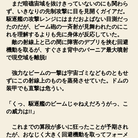
まだ暗礁宙域を抜けきっていないのにも関わら
ず、いきなりの先制攻撃に目を見開くガイアだ。
駆逐艦の攻撃レンジにはまだおよばない目測だっ
たのだが、ビーム砲の一斉射が見舞われたのにこ
れを理解するよりも先に身体が反応していた。
敵の射線上と己の間に障害のデブリを挟む回避
機動を取るが、すぐさま背中のバーニア最大噴射
で現空域を離脱!
強力なビームの一撃は宇宙ゴミなどものともせ
ずにこの射線上のものを蒸発させていた。ドムの
装甲でも直撃は危うい。
「くっ、駆逐艦のビームじゃねえだろうがっ、こ
の威力は!!」
これまでの算段が多いに狂ったことが予期され
たが、おなじく大きく回避機動を取ってフォーメ