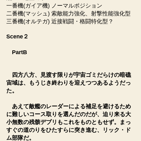
一番機(ガイア機) ノーマルポジション
二番機(マッシュ) 索敵能力強化、射撃性能強化型
三番機(オルテガ) 近接戦闘・格闘特化型？
Scene２
PartB
四方八方、見渡す限りが宇宙ゴミだらけの暗礁
宙域は、もうじき終わりを迎えつつあるようだっ
た。
あえて敵艦のレーダーによる補足を避けるため
に難しいコース取りを選んだのだが、迫り来る大
小無数の残骸デブリもこれをものともせず。まっ
すぐの道のりをひたすらに突き進む、リック・ド
ム部隊だ。