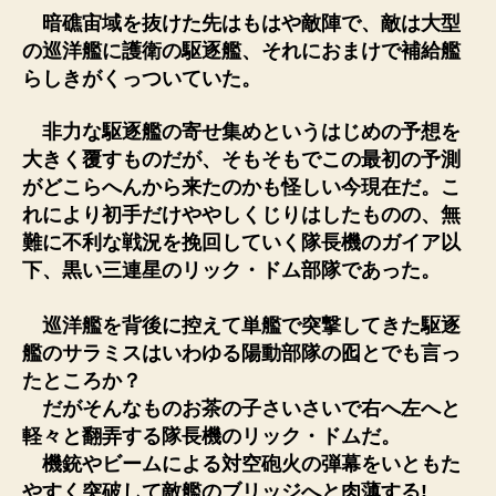
暗礁宙域を抜けた先はもはや敵陣で、敵は大型
の巡洋艦に護衛の駆逐艦、それにおまけで補給艦
らしきがくっついていた。
非力な駆逐艦の寄せ集めというはじめの予想を
大きく覆すものだが、そもそもでこの最初の予測
がどこらへんから来たのかも怪しい今現在だ。こ
れにより初手だけややしくじりはしたものの、無
難に不利な戦況を挽回していく隊長機のガイア以
下、黒い三連星のリック・ドム部隊であった。
巡洋艦を背後に控えて単艦で突撃してきた駆逐
艦のサラミスはいわゆる陽動部隊の囮とでも言っ
たところか？
だがそんなものお茶の子さいさいで右へ左へと
軽々と翻弄する隊長機のリック・ドムだ。
機銃やビームによる対空砲火の弾幕をいともた
やすく突破して敵艦のブリッジへと肉薄する!