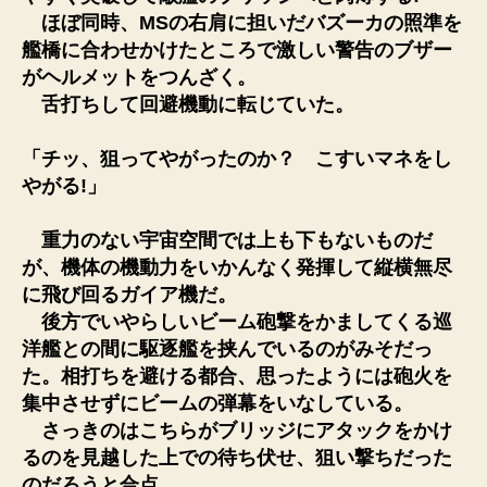
ほぼ同時、MSの右肩に担いだバズーカの照準を
艦橋に合わせかけたところで激しい警告のブザー
がヘルメットをつんざく。
舌打ちして回避機動に転じていた。
「チッ、狙ってやがったのか？ こすいマネをし
やがる!」
重力のない宇宙空間では上も下もないものだ
が、機体の機動力をいかんなく発揮して縦横無尽
に飛び回るガイア機だ。
後方でいやらしいビーム砲撃をかましてくる巡
洋艦との間に駆逐艦を挟んでいるのがみそだっ
た。相打ちを避ける都合、思ったようには砲火を
集中させずにビームの弾幕をいなしている。
さっきのはこちらがブリッジにアタックをかけ
るのを見越した上での待ち伏せ、狙い撃ちだった
のだろうと合点。