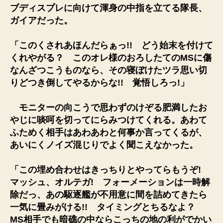
ブディスプレに向けて渾身の中指を立てる隊長、
ガイアだった。
「このくされあほんだらぁっ!! どう始末を付けて
くれやがる？ このオレ様のおろしたてのMSに傷
なんざつこうものなら、その寝ぼけたツラ思い切
りどつき倒してやるからな!! 覚悟しろっ!」
モニターの向こうで思わずのけぞる肥満したお
やじに啖呵を切ってにらみつけてくれる。あわて
ふためく相手はあわあわと何事か言ってくるが、
あいにくノイズ混じりでよく聞こえなかった。
「この埋め合わせはきっちりとやってらもうぞ!
マッシュ、オルテガ! フォーメーションは一時解
除だっ、あの駆逐艦が不用意に間を詰めてきたら
一気に畳みがける!! タイミングとちるなよ？
MS相手でも暗礁の中ならこっちの地の利がでかい