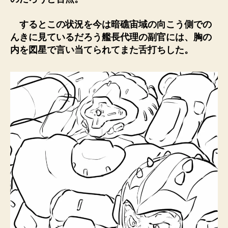
するとこの状況を今は暗礁宙域の向こう側での
んきに見ているだろう艦長代理の副官には、胸の
内を図星で言い当てられてまた舌打ちした。