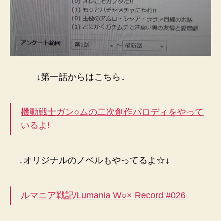
↓第一話からはこちら↓
機動戦士ガン○ムの二次創作パロディをやって
いるよ!
↓オリジナルのノベルもやってるよ☆↓
ルマニア戦記/Lumania W○× Record #026