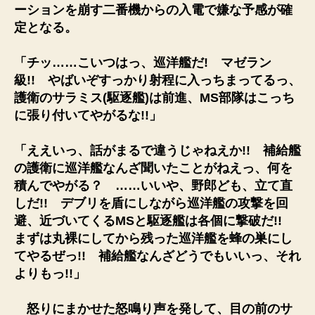
ーションを崩す二番機からの入電で嫌な予感が確
定となる。
「チッ……こいつはっ、巡洋艦だ! マゼラン
級!! やばいぞすっかり射程に入っちまってるっ、
護衛のサラミス(駆逐艦)は前進、MS部隊はこっち
に張り付いてやがるな!!」
「ええいっ、話がまるで違うじゃねえか!! 補給艦
の護衛に巡洋艦なんざ聞いたことがねえっ、何を
積んでやがる？ ……いいや、野郎ども、立て直
しだ!! デブリを盾にしながら巡洋艦の攻撃を回
避、近づいてくるMSと駆逐艦は各個に撃破だ!!
まずは丸裸にしてから残った巡洋艦を蜂の巣にし
てやるぜっ!! 補給艦なんざどうでもいいっ、それ
よりもっ!!」
怒りにまかせた怒鳴り声を発して、目の前のサ