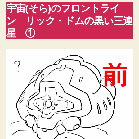
宇宙(そら)のフロントライ
ン リック・ドムの黒い三連
星 ①