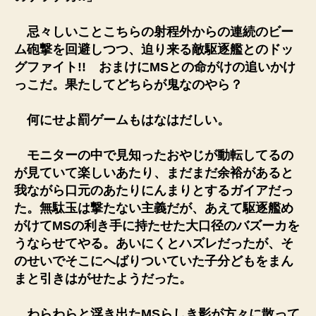
忌々しいことこちらの射程外からの連続のビー
ム砲撃を回避しつつ、迫り来る敵駆逐艦とのドッ
グファイト!! おまけにMSとの命がけの追いかけ
っこだ。果たしてどちらが鬼なのやら？
何にせよ罰ゲームもはなはだしい。
モニターの中で見知ったおやじが動転してるの
が見ていて楽しいあたり、まだまだ余裕があると
我ながら口元のあたりにんまりとするガイアだっ
た。無駄玉は撃たない主義だが、あえて駆逐艦め
がけてMSの利き手に持たせた大口径のバズーカを
うならせてやる。あいにくとハズレだったが、そ
のせいでそこにへばりついていた子分どもをまん
まと引きはがせたようだった。
わらわらと浮き出たMSらしき影が方々に散って