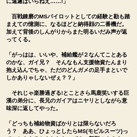
に遠慮はいらねえ……!」
百戦錬磨のMSパイロットとしての経験と勘も踏
まえての憶測に、なるほどと納得顔の二番機だ。
加えて背後のしんがりからまた明るいだみ声が返
ってくる。
「がっはは、いいや、補給艦が２なんてことある
のかな、ガイ兄？ そんなもん支援物資たんまり
抱え込んでちゃ、ただのどんガメの足手まといで
しかありゃしないぜぇ？？」
それじゃ楽勝過ぎる!とことさら馬鹿笑いする巨
漢の弟分に、長兄のガイアはニヤリとしながら意
味深に返してやった。
「どっちも補給物資ばかりとは限らないだろ
う？ ああ、ひょっとしたらMS(モビルスーツ)っ