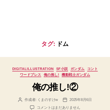
タグ:
ドム
カ
DIGITALILLUSTRATION
SF小説
ガンダム
コント
テ
ワードプレス
俺の推し!
機動戦士ガンダム
ゴ
リ
俺の推し!②
ー
作成者:
くまのすけw
2025年8月6日
投
投
稿
稿
俺
コメントはまだありません