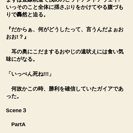
いっそのこと全体に揺さぶりをかけてやる腹づも
りで轟然と迫る。
『だからぁ、何がどうしたって、言うんだよぉお
おお!？』
耳の奥にこだまするおやじの遠吠えには食い気
味にがなる。
「いっぺん死ね!!!」
何故かこの時、勝利を確信していたガイアであ
った。
Scene３
PartA