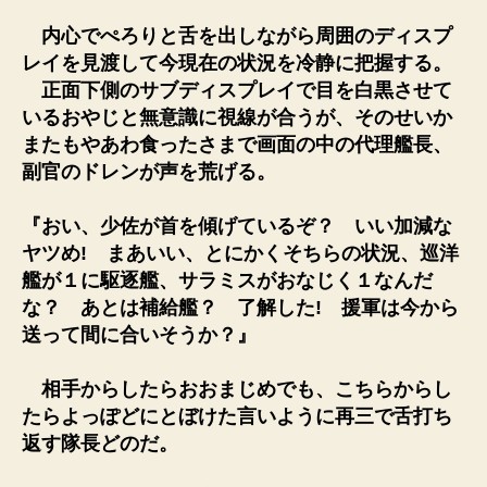
内心でぺろりと舌を出しながら周囲のディスプ
レイを見渡して今現在の状況を冷静に把握する。
正面下側のサブディスプレイで目を白黒させて
いるおやじと無意識に視線が合うが、そのせいか
またもやあわ食ったさまで画面の中の代理艦長、
副官のドレンが声を荒げる。
『おい、少佐が首を傾げているぞ？ いい加減な
ヤツめ! まあいい、とにかくそちらの状況、巡洋
艦が１に駆逐艦、サラミスがおなじく１なんだ
な？ あとは補給艦？ 了解した! 援軍は今から
送って間に合いそうか？』
相手からしたらおおまじめでも、こちらからし
たらよっぽどにとぼけた言いように再三で舌打ち
返す隊長どのだ。