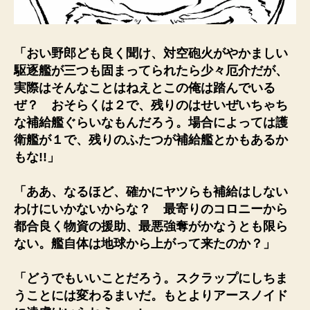
「おい野郎ども良く聞け、対空砲火がやかましい
駆逐艦が三つも固まってられたら少々厄介だが、
実際はそんなことはねえとこの俺は踏んでいる
ぜ？ おそらくは２で、残りのはせいぜいちゃち
な補給艦ぐらいなもんだろう。場合によっては護
衛艦が１で、残りのふたつが補給艦とかもあるか
もな!!」
「ああ、なるほど、確かにヤツらも補給はしない
わけにいかないからな？ 最寄りのコロニーから
都合良く物資の援助、最悪強奪がかなうとも限ら
ない。艦自体は地球から上がって来たのか？」
「どうでもいいことだろう。スクラップにしちま
うことには変わるまいだ。もとよりアースノイド