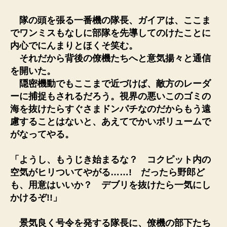
隊の頭を張る一番機の隊長、ガイアは、ここま
でワンミスもなしに部隊を先導してのけたことに
内心でにんまりとほくそ笑む。
それだから背後の僚機たちへと意気揚々と通信
を開いた。
隠密機動でもここまで近づけば、敵方のレーダ
ーに捕捉もされるだろう。視界の悪いこのゴミの
海を抜けたらすぐさまドンパチなのだからもう遠
慮することはないと、あえてでかいボリュームで
がなってやる。
「ようし、もうじき始まるな？ コクピット内の
空気がヒリついてやがる……! だったら野郎ど
も、用意はいいか？ デブリを抜けたら一気にし
かけるぞ!!」
景気良く号令を発する隊長に、僚機の部下たち