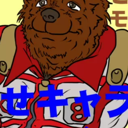
漫
才
師
「ダ
イ
〇
ン」
が
モ
デ
ル
の
ク
マ
キ
ャ
ラ・
ダ