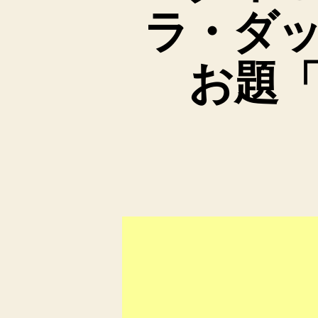
ラ・ダ
お題