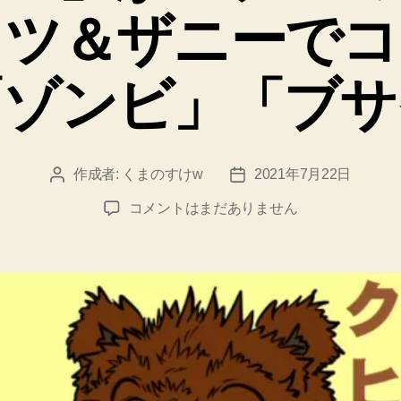
ッツ＆ザニーで
「ゾンビ」「ブサ
作成者:
くまのすけw
2021年7月22日
投
投
稿
稿
「寄
コメントはまだありません
者
日
せ
キ
ャ
ラ」
で
あ
そ
ぼ
♡