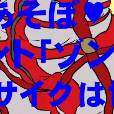
ッ
ツ
＆
ザ
ニ
ー
で
コ
ン
ト！
お
題
「ゾ
ン
ビ」
「ブ
サ
イ
ク」