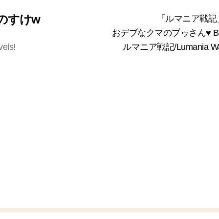
 くまのすけw
「ルマニア戦記
おデブなクマのブゥさん♥ Bea
vels!
ルマニア戦記/Lumania 