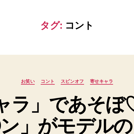
タグ:
コント
カ
お笑い
コント
スピンオフ
寄せキャラ
テ
ゴ
ャラ」であそぼ
リ
ー
〇ン」がモデルの