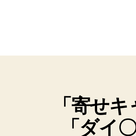
「寄せキ
「ダイ