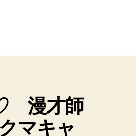
♡ 漫才師
クマキャ