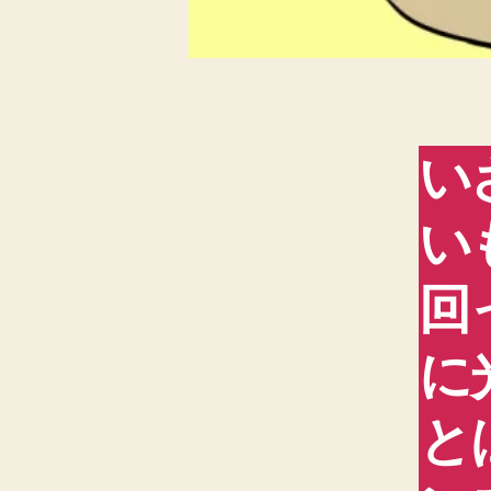
い
い
回
に
と