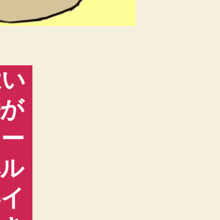
はい
番が
ター
ベル
いイ