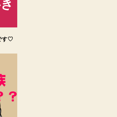
いき
です♡