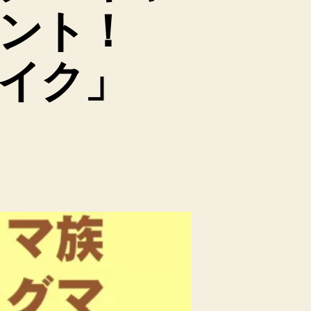
コント！
イク」