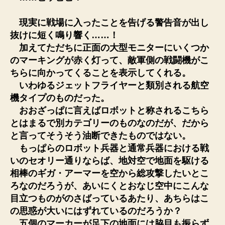
現実に戦場に入ったことを告げる警告音が出し
抜けに短く鳴り響く……！
加えてただちに正面の大型モニターにいくつか
のマーキングが赤く灯って、敵軍側の戦闘機がこ
ちらに向かってくることを表示してくれる。
いわゆるジェットフライヤーと類別される航空
機タイプのものだった。
おおざっぱに言えばロボットと称されるこちら
とはまるで別カテゴリーのものなのだが、だから
と言ってそうそう油断できたものではない。
もっぱらのロボット兵器と通常兵器における戦
いのセオリー通りならば、地対空で地面を駆ける
相棒のギガ・アーマーを空から総攻撃したいとこ
ろなのだろうが、あいにくとおなじ空中にこんな
目立つものがのさばっているあたり、あちらはこ
の思惑が大いにはずれているのだろうか？
五個のマーカーが足下の地面には脇目も振らず