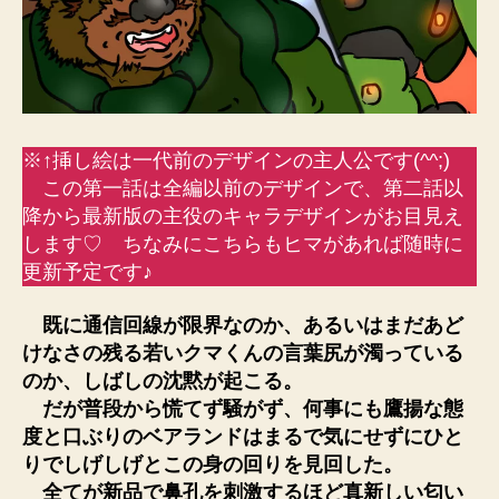
※↑挿し絵は一代前のデザインの主人公です(^^;)
この第一話は全編以前のデザインで、第二話以
降から最新版の主役のキャラデザインがお目見え
します♡ ちなみにこちらもヒマがあれば随時に
更新予定です♪
既に通信回線が限界なのか、あるいはまだあど
けなさの残る若いクマくんの言葉尻が濁っている
のか、しばしの沈黙が起こる。
だが普段から慌てず騒がず、何事にも鷹揚な態
度と口ぶりのベアランドはまるで気にせずにひと
りでしげしげとこの身の回りを見回した。
全てが新品で鼻孔を刺激するほど真新しい匂い