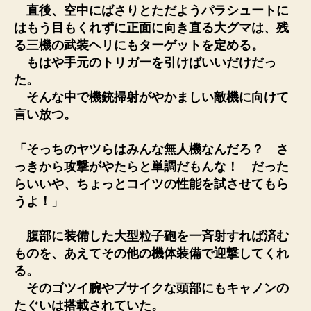
直後、空中にばさりとただようパラシュートに
はもう目もくれずに正面に向き直る大グマは、残
る三機の武装ヘリにもターゲットを定める。
もはや手元のトリガーを引けばいいだけだっ
た。
そんな中で機銃掃射がやかましい敵機に向けて
言い放つ。
「そっちのヤツらはみんな無人機なんだろ？ さ
っきから攻撃がやたらと単調だもんな！ だった
らいいや、ちょっとコイツの性能を試させてもら
うよ！
」
腹部に装備した大型粒子砲を一斉射すれば済む
ものを、あえてその他の機体装備で迎撃してくれ
る。
そのゴツイ腕やブサイクな頭部にもキャノンの
たぐいは搭載されていた。