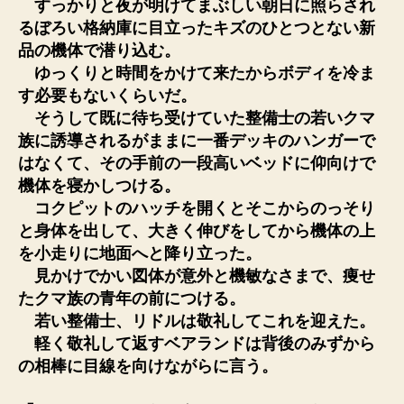
すっかりと夜が明けてまぶしい朝日に照らされ
るぼろい格納庫に目立ったキズのひとつとない新
品の機体で潜り込む。
ゆっくりと時間をかけて来たからボディを冷ま
す必要もないくらいだ。
そうして既に待ち受けていた整備士の若いクマ
族に誘導されるがままに一番デッキのハンガーで
はなくて、その手前の一段高いベッドに仰向けで
機体を寝かしつける。
コクピットのハッチを開くとそこからのっそり
と身体を出して、大きく伸びをしてから機体の上
を小走りに地面へと降り立った。
見かけでかい図体が意外と機敏なさまで、痩せ
たクマ族の青年の前につける。
若い整備士、リドルは敬礼してこれを迎えた。
軽く敬礼して返すベアランドは背後のみずから
の相棒に目線を向けながらに言う。