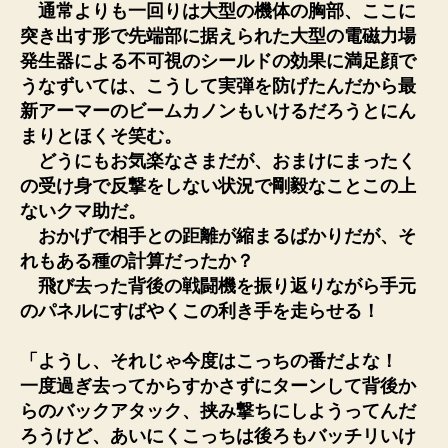
通常よりも一回りは大型の機体の胸部、ここに
突き出す形で先端部に据えられた大型の電磁力場
発生器による不可視のシールドの効果に満足顔で
うなずいては、こうして実弾を防げたんだから最
新アーマーのビームカノンもいけるだろうとにん
まりとほくそ笑む。
どうにもお気楽なさまだが、おまけにまったく
の受け身で反撃をしない状況で剛毅なことこの上
ないクマ助だ。
おかげで相手との距離が縮まるばかりだが、そ
れもある種の計算だったか？
飛び去った背後の戦闘機を振り返りながら手元
のパネルにすばやくこの利き手を走らせる！
「ようし、それじゃ今度はこっちの番だよな！
一度過ぎ去ってからすかさずにターンして背後か
らのバックアタック、挟み撃ちにしようってんだ
ろうけど、あいにくこっちは後ろもバッチリいけ