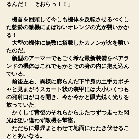
るんだ！ そおらっ！！」
機首を回頭して今しも機体を反転させるべくし
た態勢の敵機にまばゆいオレンジの光が襲いかか
る！
大型の機体に無数に搭載したカノンが火を噴い
たのだ。
新型のアーマーでもごく希な最新装備をベアラ
ンドの機体はこれでもかとその身の内に抱え込ん
でいる。
前後左右、異様に膨らんだ下半身の土手カボチ
ャと見まがうスカート状の装甲には大小いくつも
の発射口が口を開き、今か今かと眼光鋭く光りを
放っていた。
かくして背後のそれらからふたつずつ走った閃
光は狙い違わず敵機を撃墜。
ただちに爆煙まとわせて地面にたたき伏せるこ
ととあいなる。