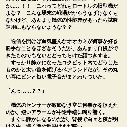
か……！！ これってどれもロートルの旧型機だ
よな？ こんな場末の戦場だからうなずけなくも
ないけど、あんまり機体の性能差があったら試験
運用にもならないような？？」
通信を開けば血気盛んなオオカミが何事か好き
勝手なことをほざきそうだが、あんまり自慢がで
きたものでもないとどっちらけた顔つきする。
すっかり静かになったコクピット内でどうした
ものかと太い首を傾げるベアランドだが、その丸
い耳にピンと短い電子音がまとわりついた。
「んっ……？？」
機体のセンサーが敵影なき空に何事かを捉えた
のか、短いアラームが中途半端に鳴り響く。
すぐに静かになるのだが、背後で白々と夜が明
ける中、遠く西の地平はまだ暗い。