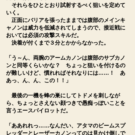
それらをひととおり試射するべく狙いを定めて
いく。
正面にバリアを張ったままでは腹部のメインキ
ャノンは威力を低減されてしまうので、接近戦に
おいては必須の攻撃スキルだ。
決着が付くまで３分とかからなかった。
「う～ん、両腕のアームカノンは腹部のサブカノ
ンと同等くらいかな？ ちょっと狙いを付けるの
が難しいけど、慣れればそれなりには……！ あ
あっ、ん、ん、この！！」
最後の一機を蜂の巣にしてトドメを刺しなが
ら、ちょっとさえない顔つきで愚痴っぽいことを
言うエースパイロットだ。
「ああれれっ……なんだい、アタマのビームスプ
レッダーとレーザーカノンってのは見かけ倒しで