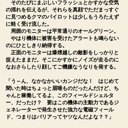
そのたびにまぶしいフラッシュとかすかな空気
の揺れを伝えるが、それらを真顔でただまっすぐ
に見つめるクマのパイロットは少しもうろたえず
に軽く受け流した。
周囲のモニターは平常通りのオールグリーン。
やはり機体に被害を受けたアラートも鳴らない
のにひとしきり納得する。
正面のモニターは爆煙越しの敵影をしっかりと
捉えたままだ。そこにかすかにノイズが走るのに
なおさらしたり顔してご機嫌なうなりを発する。
「う～ん、なかなかいいカンジだな！ はじめて
聞いた時はちょっと眉唾ものだったんだけど、ち
ゃんと稼働してるよ、このフィールドシェルタ
ー、だったけ？ 要はこの機体の主動力であるジ
ェネレーターで発生させた強力な電磁フィール
ド、つまりはバリアってヤツなんだよな？？」