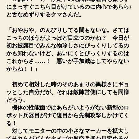
にまっすぐこちら目がけているのに内心であらら♪
と舌なめずりするクマさんだ。
「おやおや、のんびりしてる間もないな。さては
こっちのほうがよっぽど目立つのかね？ 今日が
初お披露目でみんな物珍しさにびっくりしてるの
かも知れないけど、あいにくとびっくりするのは
これからさ……！ 悪いが手加減はしてやらない
からね！！」
初めて相対した時のそのあまりの異様さにギョ
ッとした自分だが、それは敵陣営側にしても同様
だろう。
機体の性能面ではあらがいようがない新型のロ
ボット兵器目がけて遠目から先制攻撃しかけてく
る！
対してモニターの中の小さなマーカーを拡大し
てそれらがどんなタイプの航空兵器か見定めるベ