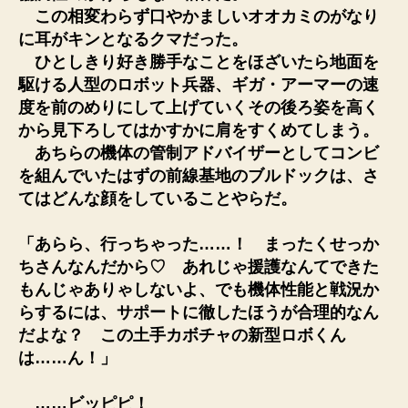
この相変わらず口やかましいオオカミのがなり
に耳がキンとなるクマだった。
ひとしきり好き勝手なことをほざいたら地面を
駆ける人型のロボット兵器、ギガ・アーマーの速
度を前のめりにして上げていくその後ろ姿を高く
から見下ろしてはかすかに肩をすくめてしまう。
あちらの機体の管制アドバイザーとしてコンビ
を組んでいたはずの前線基地のブルドックは、さ
てはどんな顔をしていることやらだ。
「あらら、行っちゃった……！ まったくせっか
ちさんなんだから♡ あれじゃ援護なんてできた
もんじゃありゃしないよ、でも機体性能と戦況か
らするには、サポートに徹したほうが合理的なん
だよな？ この土手カボチャの新型ロボくん
は……ん！」
……ビッピピ！