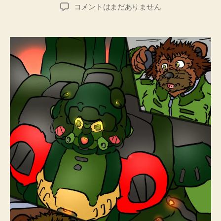
稿
稿
ル
コメントはまだありません
者
日
マ
ニ
ア
戦
記
#003
へ
の