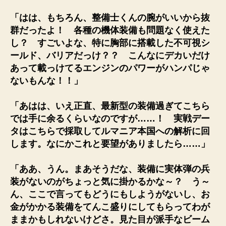
「はは、もちろん、整備士くんの腕がいいから抜
群だったよ！ 各種の機体装備も問題なく使えた
し？ すごいよな、特に胸部に搭載した不可視シ
ールド、バリアだっけ？？ こんなにデカいだけ
あって載っけてるエンジンのパワーがハンパじゃ
ないもんな！！」
「あはは、いえ正直、最新型の装備過ぎてこちら
では手に余るくらいなのですが……！ 実戦デー
タはこちらで採取してルマニア本国への解析に回
します。なにかこれと要望がありましたら……」
「ああ、うん。まあそうだな、装備に実体弾の兵
装がないのがちょっと気に掛かるかな～？ う～
ん、ここで言ってもどうにもしようがないし、お
金がかかる装備をてんこ盛りにしてもらってわが
ままかもしれないけどさ。見た目が派手なビーム