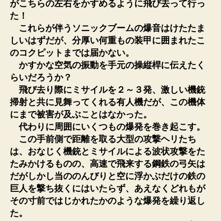
がこちらの左右をかすめるように飛び去って行っ
た！
これらが伴うソニックブームの爆音はけたたま
しいはずだが、分厚い何重もの装甲に囲まれたこ
のコクピットまでは届かない。
かすかな空気の振動を手元の操縦桿に伝えたく
らいだろうか？
飛び去り際にミサイルを２～３発、激しい機銃
掃射と共に見舞ってくれる有人機だが、この機体
にまで被害が及ぶことはなかった。
代わりに周囲にいくつもの爆発を巻き起こす。
この手前側で距離を取る大型の攻撃ヘリたち
は、おなじく機銃とミサイルによる波状攻撃をた
たみかけるものの、高速で飛来する鋼鉄の弓矢は
だがしかし当ののんびりと空に浮かぶだけの鉄の
巨人を撃ち抜くにはいたらず、あえなくどれもが
その寸前ではじかれたかのような爆発を繰り返し
た。