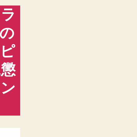
ャラ
の
スピ
に懲
イン