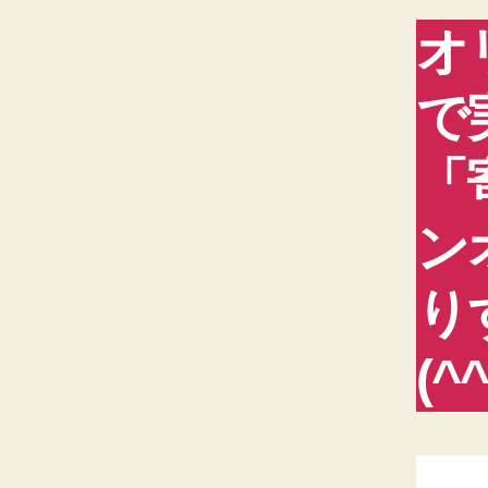
オ
で
「
ン
り
(^^