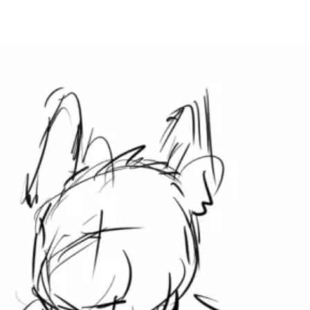
キ
ャ
ラ
デ
ザ
イ
ン！
イ
ヌ
キ
ャ
ラ、
コ
ッ
バ
ス
へ
の