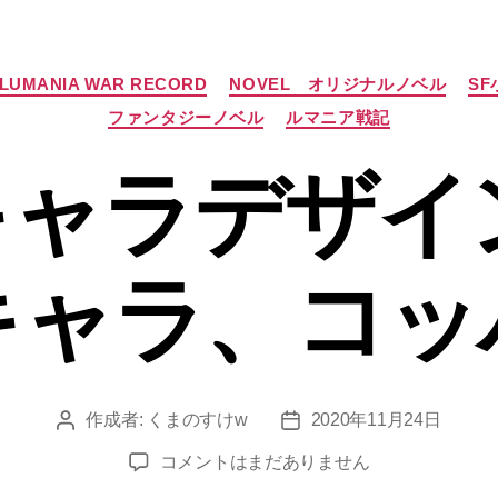
カ
LUMANIA WAR RECORD
NOVEL オリジナルノベル
SF
テ
ファンタジーノベル
ルマニア戦記
ゴ
リ
ー
ャラデザイ
キャラ、コッ
作成者:
くまのすけw
2020年11月24日
投
投
稿
稿
オ
コメントはまだありません
者
日
リ