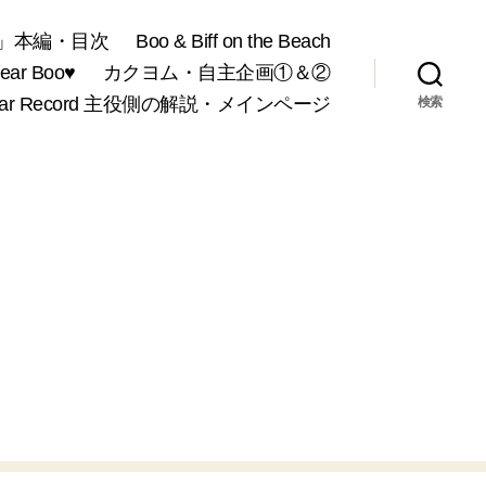
」本編・目次
Boo & Biff on the Beach
r Boo♥
カクヨム・自主企画①＆②
War Record 主役側の解説・メインページ
検索