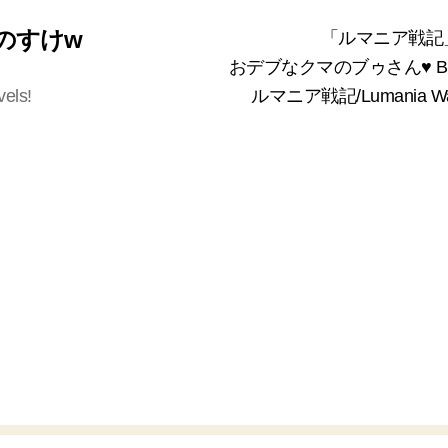
 くまのすけw
「ルマニア戦記
おデブなクマのブゥさん♥ Bea
vels!
ルマニア戦記/Lumania 