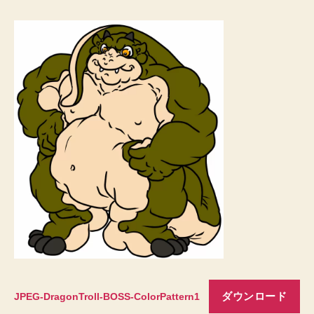
ダウンロード
JPEG-DragonTroll-BOSS-ColorPattern1