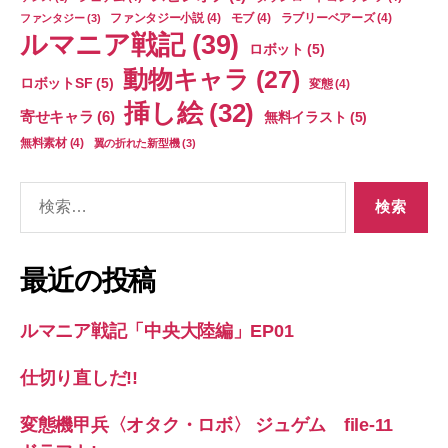
ファンタジー小説
(4)
モブ
(4)
ラブリーベアーズ
(4)
ファンタジー
(3)
ルマニア戦記
(39)
ロボット
(5)
動物キャラ
(27)
ロボットSF
(5)
変態
(4)
挿し絵
(32)
寄せキャラ
(6)
無料イラスト
(5)
無料素材
(4)
翼の折れた新型機
(3)
検
索
対
象:
最近の投稿
ルマニア戦記「中央大陸編」EP01
仕切り直しだ!!
変態機甲兵〈オタク・ロボ〉 ジュゲム file-11