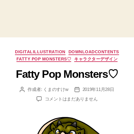
カ
DIGITALILLUSTRATION
DOWNLOADCONTENTS
テ
FATTY POP MONSTERS♡
キャラクターデザイン
ゴ
リ
Fatty Pop Monsters♡
ー
作成者:
くまのすけw
2019年11月28日
投
投
稿
稿
Fatty
コメントはまだありません
者
日
Pop
Monsters♡
へ
の