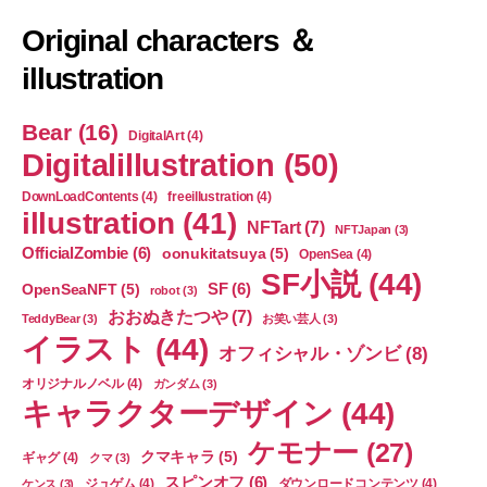
Original characters ＆
illustration
Bear
(16)
DigitalArt
(4)
Digitalillustration
(50)
DownLoadContents
(4)
freeillustration
(4)
illustration
(41)
NFTart
(7)
NFTJapan
(3)
OfficialZombie
(6)
oonukitatsuya
(5)
OpenSea
(4)
SF小説
(44)
SF
(6)
OpenSeaNFT
(5)
robot
(3)
おおぬきたつや
(7)
TeddyBear
(3)
お笑い芸人
(3)
イラスト
(44)
オフィシャル・ゾンビ
(8)
オリジナルノベル
(4)
ガンダム
(3)
キャラクターデザイン
(44)
ケモナー
(27)
クマキャラ
(5)
ギャグ
(4)
クマ
(3)
スピンオフ
(6)
ジュゲム
(4)
ダウンロードコンテンツ
(4)
ケンス
(3)