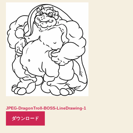
JPEG-DragonTroll-BOSS-LineDrawing-1
ダウンロード