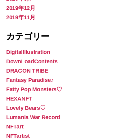
2019年12月
2019年11月
カテゴリー
DigitalIllustration
DownLoadContents
DRAGON TRIBE
Fantasy Paradise♪
Fatty Pop Monsters♡
HEXANFT
Lovely Bears♡
Lumania War Record
NFTart
NFTartist