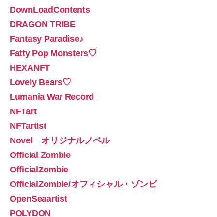
DownLoadContents
DRAGON TRIBE
Fantasy Paradise♪
Fatty Pop Monsters♡
HEXANFT
Lovely Bears♡
Lumania War Record
NFTart
NFTartist
Novel オリジナルノベル
Official Zombie
OfficialZombie
OfficialZombie/オフィシャル・ゾンビ
OpenSeaartist
POLYDON