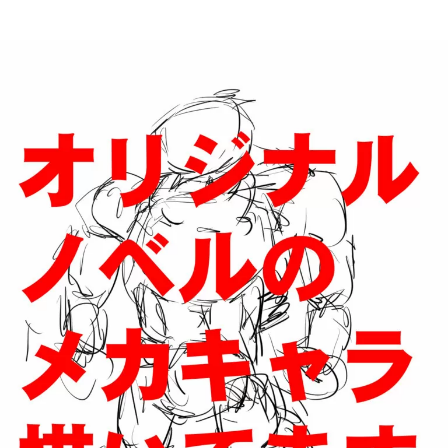
者
日
リ
ジ
ナ
ル
ノ
ベ
ル
の
メ
カ
キ
ャ
ラ
デ
ザ
イ
ン！
敵
の
ロ