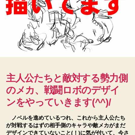
ボ
キ
ャ
ラ、
そ
の
①
へ
の
主人公たちと敵対する勢力側
のメカ、戦闘ロボのデザイ
ンをやっていきます(^^)/
ノベルを進めているつれ、これから主人公たち
が対戦するはずの相手側のキャラや敵メカがまだ
デザインできていないこと(！)に気が付いて、今さ