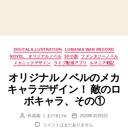
カ
DIGITALILLUSTRATION
LUMANIA WAR RECORD
テ
NOVEL オリジナルノベル
SF小説
ファンタジーノベル
ゴ
メカニックデザイン
ライブ配信アプリ
ルマニア戦記
リ
ー
オリジナルノベルのメカ
キャラデザイン！ 敵のロ
ボキャラ、その①
作成者:
くまのすけw
2020年10月5日
投
投
稿
稿
オ
コメントはまだありません