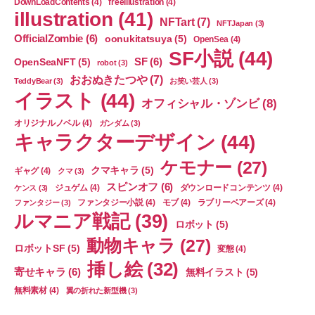
DownLoadContents
(4)
freeillustration
(4)
illustration
(41)
NFTart
(7)
NFTJapan
(3)
OfficialZombie
(6)
oonukitatsuya
(5)
OpenSea
(4)
SF小説
(44)
SF
(6)
OpenSeaNFT
(5)
robot
(3)
おおぬきたつや
(7)
TeddyBear
(3)
お笑い芸人
(3)
イラスト
(44)
オフィシャル・ゾンビ
(8)
オリジナルノベル
(4)
ガンダム
(3)
キャラクターデザイン
(44)
ケモナー
(27)
クマキャラ
(5)
ギャグ
(4)
クマ
(3)
スピンオフ
(6)
ジュゲム
(4)
ダウンロードコンテンツ
(4)
ケンス
(3)
ファンタジー小説
(4)
モブ
(4)
ラブリーベアーズ
(4)
ファンタジー
(3)
ルマニア戦記
(39)
ロボット
(5)
動物キャラ
(27)
ロボットSF
(5)
変態
(4)
挿し絵
(32)
寄せキャラ
(6)
無料イラスト
(5)
無料素材
(4)
翼の折れた新型機
(3)