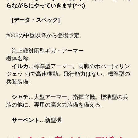
らながらにやっていきます(^^;)
[データ・スペック]
#006の中盤以降から登場予定。
海上戦対応型ギガ・アーマー
機体名称
イルカ
…標準型アーマー。両脚のホバー(マリン
ジェット)で高速機動。飛行能力はない。標準型の
兵装装備。
シャチ
…大型アーマー、指揮官機。標準型の兵
装の他に、専用の高火力装備を備える。
サーペント
…新型機