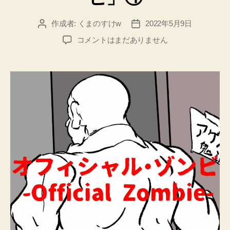
作成者:
くまのすけw
2022年5月9日
投
投
稿
稿
「オ
コメントはまだありません
者
日
フ
ィ
シ
ャ
ル・
ゾ
ン
ビ」
④
へ
の