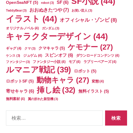
SF小説
(44)
SF
(6)
OpenSeaNFT
(5)
robot
(3)
おおぬきたつや
(7)
TeddyBear
(3)
お笑い芸人
(3)
イラスト
(44)
オフィシャル・ゾンビ
(8)
オリジナルノベル
(4)
ガンダム
(3)
キャラクターデザイン
(44)
ケモナー
(27)
クマキャラ
(5)
ギャグ
(4)
クマ
(3)
スピンオフ
(6)
ジュゲム
(4)
ダウンロードコンテンツ
(4)
ケンス
(3)
ファンタジー小説
(4)
モブ
(4)
ラブリーベアーズ
(4)
ファンタジー
(3)
ルマニア戦記
(39)
ロボット
(5)
動物キャラ
(27)
ロボットSF
(5)
変態
(4)
挿し絵
(32)
寄せキャラ
(6)
無料イラスト
(5)
無料素材
(4)
翼の折れた新型機
(3)
検
索
対