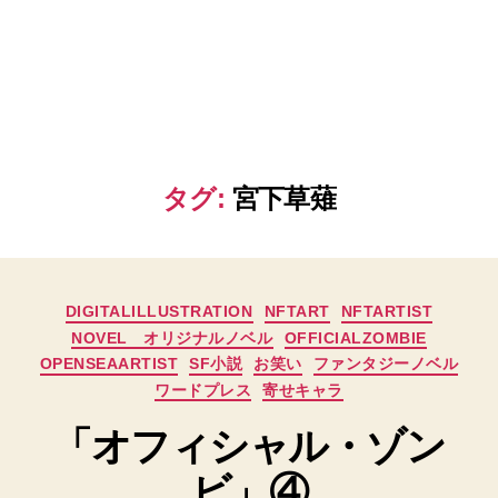
タグ:
宮下草薙
カ
DIGITALILLUSTRATION
NFTART
NFTARTIST
テ
NOVEL オリジナルノベル
OFFICIALZOMBIE
ゴ
OPENSEAARTIST
SF小説
お笑い
ファンタジーノベル
リ
ワードプレス
寄せキャラ
ー
「オフィシャル・ゾン
ビ」④