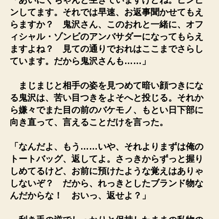
「あいにくちゃんと生きていますけどね。ピンピ
ンしてます。それでは早速、お返事聞かせてもえ
らますか？ 鬼沢さん、このおれと一緒に、オフ
ィシャル・ゾンビのアンバサダーになってもらえ
ますよね？ 見ての通りでおれはここまでさらし
ています。だから鬼沢さんも……」
まじまじと相手の姿を見つめて暗い顔つきにな
る鬼沢は、苦い目つきをよそへと投じる。それか
ら嫌々でまた目の前のバケモノ、もとい日下部に
向き直って、言えることだけを言った。
「なんだよ、もう……いや、それよりまずは俺の
トートバッグ、返してよ。さっきからずっと握り
しめてるけど、お前に預けたような覚えはありゃ
しないぞ？ だから、れっきとしたブランド物な
んだからな！ おいっ、返せよ？」