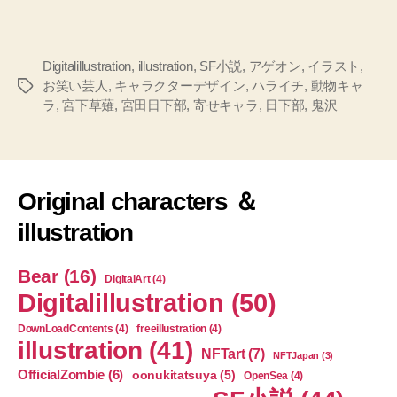
Digitalillustration
,
illustration
,
SF小説
,
アゲオン
,
イラスト
,
お笑い芸人
,
キャラクターデザイン
,
ハライチ
,
動物キャ
タ
ラ
,
宮下草薙
,
宮田日下部
,
寄せキャラ
,
日下部
,
鬼沢
グ
Original characters ＆
illustration
Bear
(16)
DigitalArt
(4)
Digitalillustration
(50)
DownLoadContents
(4)
freeillustration
(4)
illustration
(41)
NFTart
(7)
NFTJapan
(3)
OfficialZombie
(6)
oonukitatsuya
(5)
OpenSea
(4)