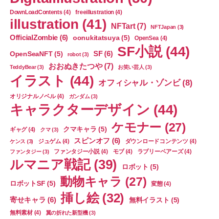
DownLoadContents
(4)
freeillustration
(4)
illustration
(41)
NFTart
(7)
NFTJapan
(3)
OfficialZombie
(6)
oonukitatsuya
(5)
OpenSea
(4)
SF小説
(44)
SF
(6)
OpenSeaNFT
(5)
robot
(3)
おおぬきたつや
(7)
TeddyBear
(3)
お笑い芸人
(3)
イラスト
(44)
オフィシャル・ゾンビ
(8)
オリジナルノベル
(4)
ガンダム
(3)
キャラクターデザイン
(44)
ケモナー
(27)
クマキャラ
(5)
ギャグ
(4)
クマ
(3)
スピンオフ
(6)
ジュゲム
(4)
ダウンロードコンテンツ
(4)
ケンス
(3)
ファンタジー小説
(4)
モブ
(4)
ラブリーベアーズ
(4)
ファンタジー
(3)
ルマニア戦記
(39)
ロボット
(5)
動物キャラ
(27)
ロボットSF
(5)
変態
(4)
挿し絵
(32)
寄せキャラ
(6)
無料イラスト
(5)
無料素材
(4)
翼の折れた新型機
(3)