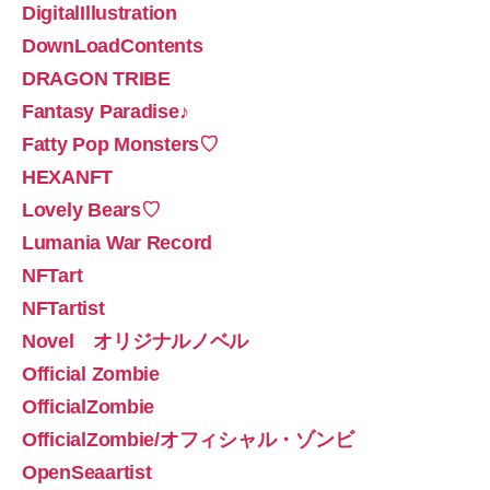
DigitalIllustration
DownLoadContents
DRAGON TRIBE
Fantasy Paradise♪
Fatty Pop Monsters♡
HEXANFT
Lovely Bears♡
Lumania War Record
NFTart
NFTartist
Novel オリジナルノベル
Official Zombie
OfficialZombie
OfficialZombie/オフィシャル・ゾンビ
OpenSeaartist