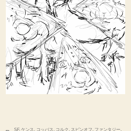
SF
,
ケンス
,
コッバス
,
コルク
,
スピンオフ
,
ファンタジー
,