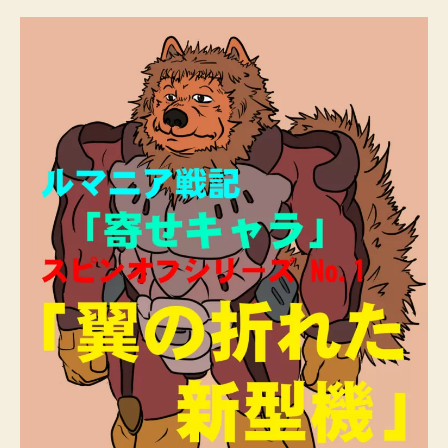
ャ
ラ・
ス
ピ
ン
オ
フ
シ
リ
ー
ズ
No.
１
「翼
の
折
れ
た
新
型