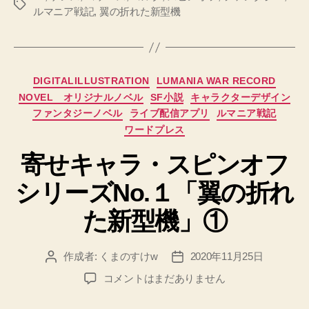
タ
ルマニア戦記
,
翼の折れた新型機
グ
カ
DIGITALILLUSTRATION
LUMANIA WAR RECORD
テ
NOVEL オリジナルノベル
SF小説
キャラクターデザイン
ゴ
ファンタジーノベル
ライブ配信アプリ
ルマニア戦記
リ
ワードプレス
ー
寄せキャラ・スピンオフ
シリーズNo.１「翼の折れ
た新型機」①
作成者:
くまのすけw
2020年11月25日
投
投
稿
稿
寄
コメントはまだありません
者
日
せ
キ