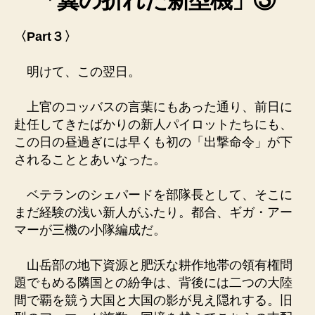
「翼の折れた新型機」③
〈Part３〉
明けて、この翌日。
上官のコッバスの言葉にもあった通り、前日に
赴任してきたばかりの新人パイロットたちにも、
この日の昼過ぎには早くも初の「出撃命令」が下
されることとあいなった。
ベテランのシェパードを部隊長として、そこに
まだ経験の浅い新人がふたり。都合、ギガ・アー
マーが三機の小隊編成だ。
山岳部の地下資源と肥沃な耕作地帯の領有権問
題でもめる隣国との紛争は、背後には二つの大陸
間で覇を競う大国と大国の影が見え隠れする。旧