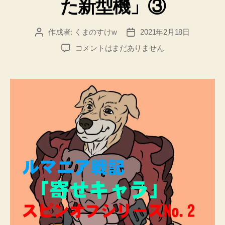
た新型機」③
作成者:
くまのすけw
2021年2月18日
投
投
稿
稿
寄
コメントはまだありません
者
日
せ
キ
ャ
ラ・
ス
ピ
ン
オ
フ
シ
リ
ー
ズ
No.
１
「翼