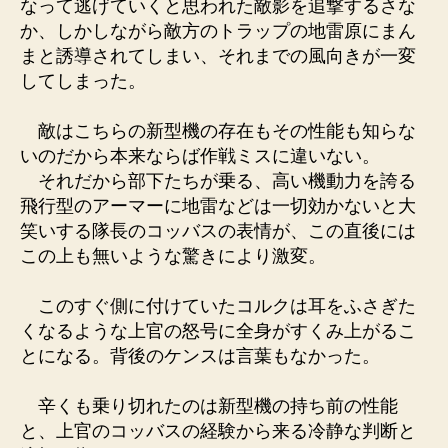
なって逃げていくと思われた敵影を追撃するさな
か、しかしながら敵方のトラップの地雷原にまん
まと誘導されてしまい、それまでの風向きが一変
してしまった。
敵はこちらの新型機の存在もその性能も知らな
いのだから本来ならば作戦ミスに違いない。
それだから部下たちが乗る、高い機動力を誇る
飛行型のアーマーに地雷などは一切効かないと大
笑いする隊長のコッバスの表情が、この直後には
この上も無いような驚きにより激変。
このすぐ側に付けていたコルクは耳をふさぎた
くなるような上官の怒号に全身がすくみ上がるこ
とになる。背後のケンスは言葉もなかった。
辛くも乗り切れたのは新型機の持ち前の性能
と、上官のコッバスの経験から来る冷静な判断と