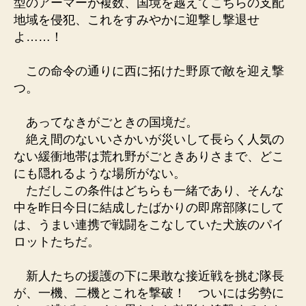
型のアーマーが複数、国境を越えてこちらの支配
地域を侵犯、これをすみやかに迎撃し撃退せ
よ……！
この命令の通りに西に拓けた野原で敵を迎え撃
つ。
あってなきがごときの国境だ。
絶え間のないいさかいが災いして長らく人気の
ない緩衝地帯は荒れ野がごときありさまで、どこ
にも隠れるような場所がない。
ただしこの条件はどちらも一緒であり、そんな
中を昨日今日に結成したばかりの即席部隊にして
は、うまい連携で戦闘をこなしていた犬族のパイ
ロットたちだ。
新人たちの援護の下に果敢な接近戦を挑む隊長
が、一機、二機とこれを撃破！ ついには劣勢に