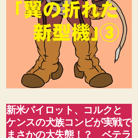
の
折
れ
た
新
型
機」
③
へ
の
新米パイロット、コルクと
ケンスの犬族コンビが実戦で
まさかの大失態！？ ベテラ