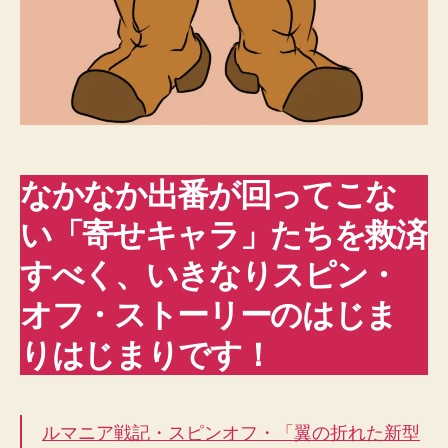
機」
①
へ
の
なかなか出番が回ってこな
い「寄せキャラ」たちを救済
すべく、いきなりスピン・
オフ・ストーリーのはじま
りはじまりです！
ルマニア戦記・スピンオフ・「翼の折れた新型