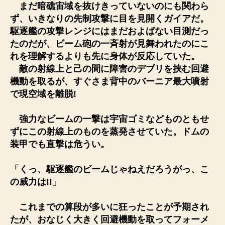
まだ暗礁宙域を抜けきっていないのにも関わら
ず、いきなりの先制攻撃に目を見開くガイアだ。
駆逐艦の攻撃レンジにはまだおよばない目測だっ
たのだが、ビーム砲の一斉射が見舞われたのにこ
れを理解するよりも先に身体が反応していた。
敵の射線上と己の間に障害のデブリを挟む回避
機動を取るが、すぐさま背中のバーニア最大噴射
で現空域を離脱!
強力なビームの一撃は宇宙ゴミなどものともせ
ずにこの射線上のものを蒸発させていた。ドムの
装甲でも直撃は危うい。
「くっ、駆逐艦のビームじゃねえだろうがっ、こ
の威力は!!」
これまでの算段が多いに狂ったことが予期され
たが、おなじく大きく回避機動を取ってフォーメ