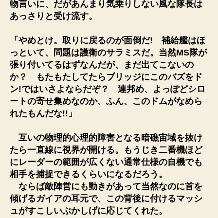
物言いに、だがあんまり気乗りしない風な隊長は
あっさりと受け流す。
「やめとけ。取りに戻るのが面倒だ! 補給艦はほ
っといて、問題は護衛のサラミスだ。当然MS隊が
張り付いてるはずなんだが、まだ出てこないの
か？ もたもたしてたらブリッジにこのバズをド
ン!ではいさよならだぞ？ 連邦め、よっぽどシロ
ートの寄せ集めなのか、ふん、このドムがなめら
れたもんだな!!」
互いの物理的心理的障害となる暗礁宙域を抜け
たら一直線に視界が開ける。もうじき二番機ほど
にレーダーの範囲が広くない通常仕様の自機でも
相手を捕捉できるくらいになるだろう。
ならば敵陣営にも動きがあって当然なのに首を
傾げるガイアの耳元で、この背後に付けるマッシ
ュがすこしいぶかしげに応じてくれた。