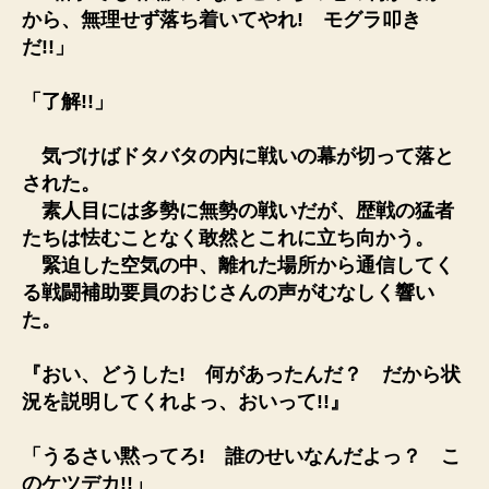
から、無理せず落ち着いてやれ! モグラ叩き
だ!!」
「了解!!」
気づけばドタバタの内に戦いの幕が切って落と
された。
素人目には多勢に無勢の戦いだが、歴戦の猛者
たちは怯むことなく敢然とこれに立ち向かう。
緊迫した空気の中、離れた場所から通信してく
る戦闘補助要員のおじさんの声がむなしく響い
た。
『おい、どうした! 何があったんだ？ だから状
況を説明してくれよっ、おいって!!』
「うるさい黙ってろ! 誰のせいなんだよっ？ こ
のケツデカ!!」