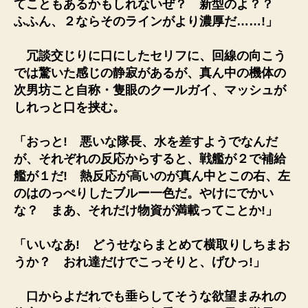
てこともあるかもしれないぜ？ 新型のよ？？
ふふん、２ならそのラインがより濃厚だ……!」
冗談交じりに口にしたセリフに、回線の向こう
では驚いた感じの静寂があるが、真ん中の機体の
次男坊こと自称・隻眼のクールガイ、マッシュが
しれっと口を挟む。
「おっと! 悪いな隊長、水を差すようでなんだ
が、それぞれの反応からすると、戦艦が２で補給
艦が１だ! 熱反応が高いのが真ん中とこの右、左
のはのっぺりしたブルー一色だ。やけにでかい
な？ まあ、それだけ物資が満載ってことか!」
「いいなあ! どうせならまとめて横取りしちまお
うか？ おれ達だけでこっそりと、げひっ!」
口からよだれでも垂らしてそうな欲望まみれの