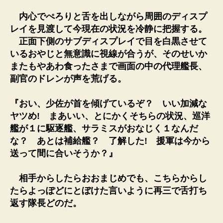
内心でぺろりと舌を出しながら周囲のディスプ
レイを見渡して今現在の状況を冷静に把握する。
正面下側のサブディスプレイで目を白黒させて
いるおやじと無意識に視線が合うが、そのせいか
またもやあわ食ったさまで画面の中の代理艦長、
副官のドレンが声を荒げる。
『おい、少佐が首を傾げているぞ？ いい加減な
ヤツめ! まあいい、とにかくそちらの状況、巡洋
艦が１に駆逐艦、サラミスがおなじく１なんだ
な？ あとは補給艦？ 了解した! 援軍は今から
送って間に合いそうか？』
相手からしたらおおまじめでも、こちらからし
たらよっぽどにとぼけた言いように再三で舌打ち
返す隊長どのだ。