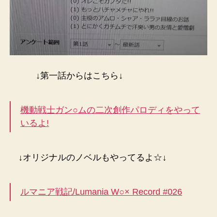
↓第一話からはこちら↓
機動戦士ガン○ムの二次創作パロディをやって
いるよ!
↓オリジナルのノベルもやってるよ☆↓
ルマニア戦記/Lumania W○× Record #026