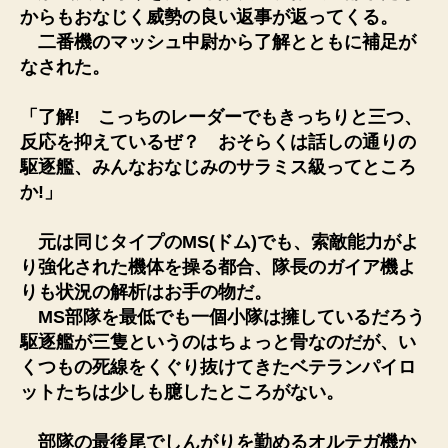
からもおなじく威勢の良い返事が返ってくる。
二番機のマッシュ中尉から了解とともに補足が
なされた。
「了解! こっちのレーダーでもきっちりと三つ、
反応を抑えているぜ？ おそらくは話しの通りの
駆逐艦、みんなおなじみのサラミス級ってところ
か!」
元は同じタイプのMS(ドム)でも、索敵能力がよ
り強化された機体を操る都合、隊長のガイア機よ
りも状況の解析はお手の物だ。
MS部隊を最低でも一個小隊は擁しているだろう
駆逐艦が三隻というのはちょっと骨なのだが、い
くつもの死線をくぐり抜けてきたベテランパイロ
ットたちは少しも臆したところがない。
部隊の最後尾でしんがりを勤めるオルテガ機か