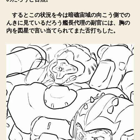
するとこの状況を今は暗礁宙域の向こう側での
んきに見ているだろう艦長代理の副官には、胸の
内を図星で言い当てられてまた舌打ちした。