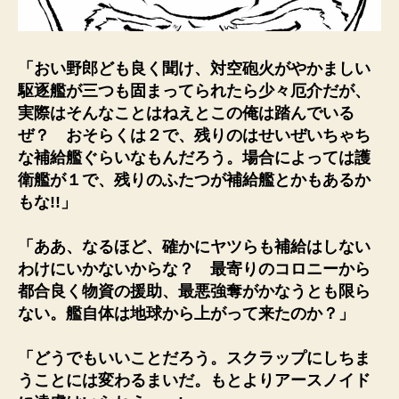
「おい野郎ども良く聞け、対空砲火がやかましい
駆逐艦が三つも固まってられたら少々厄介だが、
実際はそんなことはねえとこの俺は踏んでいる
ぜ？ おそらくは２で、残りのはせいぜいちゃち
な補給艦ぐらいなもんだろう。場合によっては護
衛艦が１で、残りのふたつが補給艦とかもあるか
もな!!」
「ああ、なるほど、確かにヤツらも補給はしない
わけにいかないからな？ 最寄りのコロニーから
都合良く物資の援助、最悪強奪がかなうとも限ら
ない。艦自体は地球から上がって来たのか？」
「どうでもいいことだろう。スクラップにしちま
うことには変わるまいだ。もとよりアースノイド