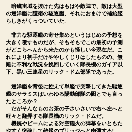
暗礁宙域を抜けた先はもはや敵陣で、敵は大型
の巡洋艦に護衛の駆逐艦、それにおまけで補給艦
らしきがくっついていた。
非力な駆逐艦の寄せ集めというはじめの予想を
大きく覆すものだが、そもそもでこの最初の予測
がどこらへんから来たのかも怪しい今現在だ。こ
れにより初手だけややしくじりはしたものの、無
難に不利な戦況を挽回していく隊長機のガイア以
下、黒い三連星のリック・ドム部隊であった。
巡洋艦を背後に控えて単艦で突撃してきた駆逐
艦のサラミスはいわゆる陽動部隊の囮とでも言っ
たところか？
だがそんなものお茶の子さいさいで右へ左へと
軽々と翻弄する隊長機のリック・ドムだ。
機銃やビームによる対空砲火の弾幕をいともた
やすく突破して敵艦のブリッジへと肉薄する!