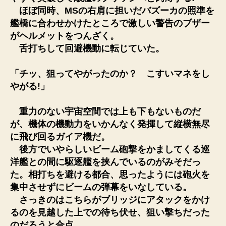
ほぼ同時、MSの右肩に担いだバズーカの照準を
艦橋に合わせかけたところで激しい警告のブザー
がヘルメットをつんざく。
舌打ちして回避機動に転じていた。
「チッ、狙ってやがったのか？ こすいマネをし
やがる!」
重力のない宇宙空間では上も下もないものだ
が、機体の機動力をいかんなく発揮して縦横無尽
に飛び回るガイア機だ。
後方でいやらしいビーム砲撃をかましてくる巡
洋艦との間に駆逐艦を挟んでいるのがみそだっ
た。相打ちを避ける都合、思ったようには砲火を
集中させずにビームの弾幕をいなしている。
さっきのはこちらがブリッジにアタックをかけ
るのを見越した上での待ち伏せ、狙い撃ちだった
のだろうと合点。