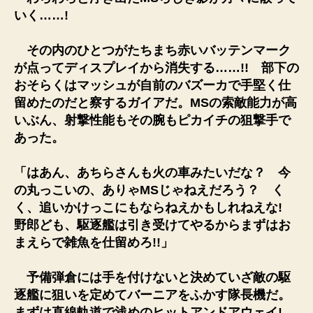
いく……!
その内のひとつがたちまち赤いバッテンマーク
が点ってディスプレイから消失する……!! 部下の
おそらくはマッシュが自前のバズーカで手堅く仕
留めたのだと察するガイアだ。MSの索敵能力が高
いぶん、射撃性能もその腕もピカイチの狙撃手で
あった。
「はあん、あちらさんも火の車みたいだな？ 今
の丸っこいの、ありゃMSじゃねえだろう？ く
く、追いかけっこにもならねえかもしれねえな!
野郎ども、駆逐艦は引き受けてやるからまずはお
まえらで雑魚を仕留めろ!!」
予備弾倉には手を付けないと決めていざ敵の駆
逐艦に狙いを定めてバーニアをふかす隊長機だ。
まずは直線軌道で浅めのヒットアンドアウェイ!