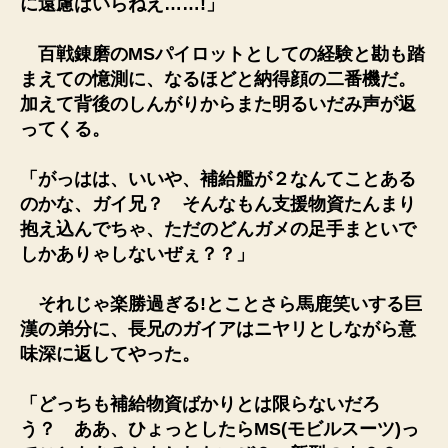
に遠慮はいらねえ……!」
百戦錬磨のMSパイロットとしての経験と勘も踏
まえての憶測に、なるほどと納得顔の二番機だ。
加えて背後のしんがりからまた明るいだみ声が返
ってくる。
「がっはは、いいや、補給艦が２なんてことある
のかな、ガイ兄？ そんなもん支援物資たんまり
抱え込んでちゃ、ただのどんガメの足手まといで
しかありゃしないぜぇ？？」
それじゃ楽勝過ぎる!とことさら馬鹿笑いする巨
漢の弟分に、長兄のガイアはニヤリとしながら意
味深に返してやった。
「どっちも補給物資ばかりとは限らないだろ
う？ ああ、ひょっとしたらMS(モビルスーツ)っ