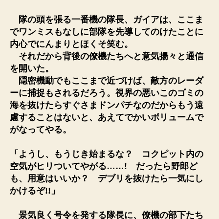
隊の頭を張る一番機の隊長、ガイアは、ここま
でワンミスもなしに部隊を先導してのけたことに
内心でにんまりとほくそ笑む。
それだから背後の僚機たちへと意気揚々と通信
を開いた。
隠密機動でもここまで近づけば、敵方のレーダ
ーに捕捉もされるだろう。視界の悪いこのゴミの
海を抜けたらすぐさまドンパチなのだからもう遠
慮することはないと、あえてでかいボリュームで
がなってやる。
「ようし、もうじき始まるな？ コクピット内の
空気がヒリついてやがる……! だったら野郎ど
も、用意はいいか？ デブリを抜けたら一気にし
かけるぞ!!」
景気良く号令を発する隊長に、僚機の部下たち