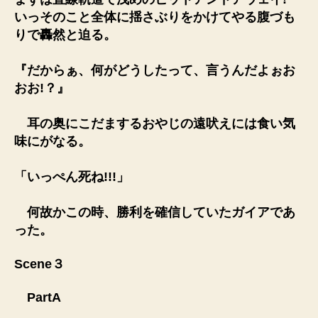
いっそのこと全体に揺さぶりをかけてやる腹づも
りで轟然と迫る。
『だからぁ、何がどうしたって、言うんだよぉお
おお!？』
耳の奥にこだまするおやじの遠吠えには食い気
味にがなる。
「いっぺん死ね!!!」
何故かこの時、勝利を確信していたガイアであ
った。
Scene３
PartA