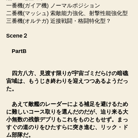
一番機(ガイア機) ノーマルポジション
二番機(マッシュ) 索敵能力強化、射撃性能強化型
三番機(オルテガ) 近接戦闘・格闘特化型？
Scene２
PartB
四方八方、見渡す限りが宇宙ゴミだらけの暗礁
宙域は、もうじき終わりを迎えつつあるようだっ
た。
あえて敵艦のレーダーによる補足を避けるため
に難しいコース取りを選んだのだが、迫り来る大
小無数の残骸デブリもこれをものともせず。まっ
すぐの道のりをひたすらに突き進む、リック・ド
ム部隊だ。