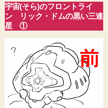
宇宙(そら)のフロントライ
ン リック・ドムの黒い三連
星 ①