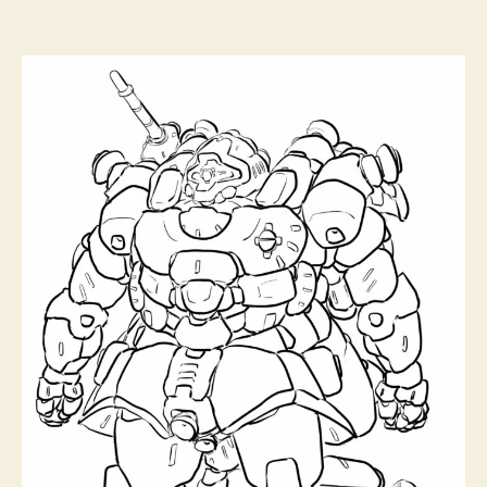
者
日
の
推
し!
②
へ
の