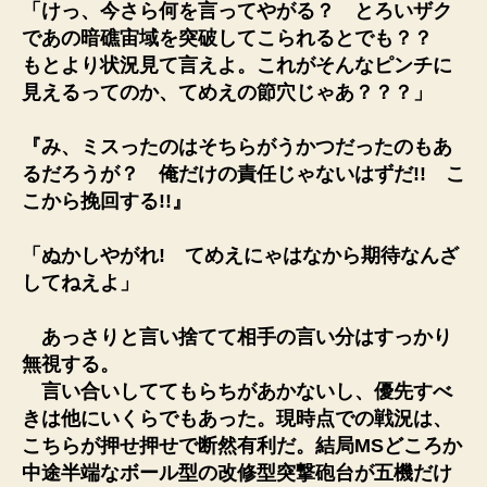
「けっ、今さら何を言ってやがる？ とろいザク
であの暗礁宙域を突破してこられるとでも？？
もとより状況見て言えよ。これがそんなピンチに
見えるってのか、てめえの節穴じゃあ？？？」
『み、ミスったのはそちらがうかつだったのもあ
るだろうが？ 俺だけの責任じゃないはずだ!! こ
こから挽回する!!』
「ぬかしやがれ! てめえにゃはなから期待なんざ
してねえよ」
あっさりと言い捨てて相手の言い分はすっかり
無視する。
言い合いしててもらちがあかないし、優先すべ
きは他にいくらでもあった。現時点での戦況は、
こちらが押せ押せで断然有利だ。結局MSどころか
中途半端なボール型の改修型突撃砲台が五機だけ