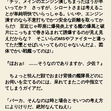
「チッ、メインのエンジン潰しちまったほうが早
いってか？ さっすが、シロートさまは考えるこ
とが単純明快でいらっしゃる。いいや、エンジン
潰すのなら不意打ちでかつ安全な距離を取ってか
らだ! 至近じゃ即座に爆発炎上する艦の爆風と破
片にこっちまで巻き込まれて誘爆するのが見え見
えだからな？ そこいらのMSやファイターと違っ
てただ墜とせばいいってものじゃないんだよ、図
体でかい戦艦ってのは!」
『ほおぉ! ……そうなのでありますか、少佐？』
ちょっと怯んだ顔でおまけ背後の艦隊長どのに
お伺いを立てるのには、呆れてまたこの中指立て
てしまうガイアだ。
「バーカ、そんなのは時と場合とそいつの考え方
によりけりだ、絶対なんてねえ!」