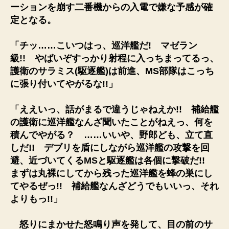
ーションを崩す二番機からの入電で嫌な予感が確
定となる。
「チッ……こいつはっ、巡洋艦だ! マゼラン
級!! やばいぞすっかり射程に入っちまってるっ、
護衛のサラミス(駆逐艦)は前進、MS部隊はこっち
に張り付いてやがるな!!」
「ええいっ、話がまるで違うじゃねえか!! 補給艦
の護衛に巡洋艦なんざ聞いたことがねえっ、何を
積んでやがる？ ……いいや、野郎ども、立て直
しだ!! デブリを盾にしながら巡洋艦の攻撃を回
避、近づいてくるMSと駆逐艦は各個に撃破だ!!
まずは丸裸にしてから残った巡洋艦を蜂の巣にし
てやるぜっ!! 補給艦なんざどうでもいいっ、それ
よりもっ!!」
怒りにまかせた怒鳴り声を発して、目の前のサ