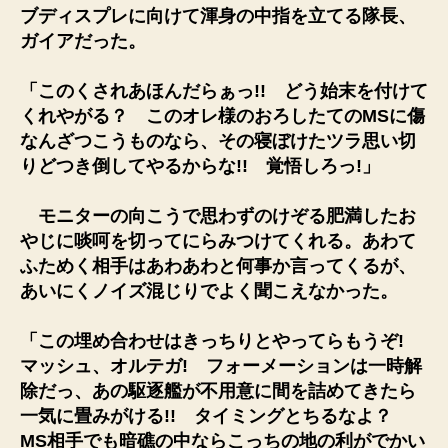
ブディスプレに向けて渾身の中指を立てる隊長、
ガイアだった。
「このくされあほんだらぁっ!! どう始末を付けて
くれやがる？ このオレ様のおろしたてのMSに傷
なんざつこうものなら、その寝ぼけたツラ思い切
りどつき倒してやるからな!! 覚悟しろっ!」
モニターの向こうで思わずのけぞる肥満したお
やじに啖呵を切ってにらみつけてくれる。あわて
ふためく相手はあわあわと何事か言ってくるが、
あいにくノイズ混じりでよく聞こえなかった。
「この埋め合わせはきっちりとやってらもうぞ!
マッシュ、オルテガ! フォーメーションは一時解
除だっ、あの駆逐艦が不用意に間を詰めてきたら
一気に畳みがける!! タイミングとちるなよ？
MS相手でも暗礁の中ならこっちの地の利がでかい