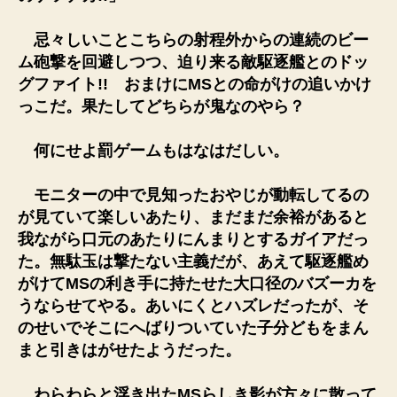
忌々しいことこちらの射程外からの連続のビー
ム砲撃を回避しつつ、迫り来る敵駆逐艦とのドッ
グファイト!! おまけにMSとの命がけの追いかけ
っこだ。果たしてどちらが鬼なのやら？
何にせよ罰ゲームもはなはだしい。
モニターの中で見知ったおやじが動転してるの
が見ていて楽しいあたり、まだまだ余裕があると
我ながら口元のあたりにんまりとするガイアだっ
た。無駄玉は撃たない主義だが、あえて駆逐艦め
がけてMSの利き手に持たせた大口径のバズーカを
うならせてやる。あいにくとハズレだったが、そ
のせいでそこにへばりついていた子分どもをまん
まと引きはがせたようだった。
わらわらと浮き出たMSらしき影が方々に散って