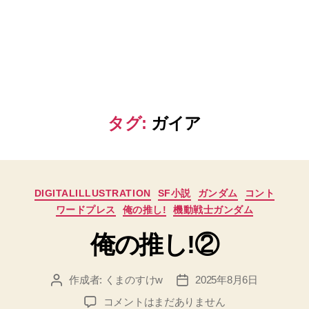
タグ:
ガイア
カ
DIGITALILLUSTRATION
SF小説
ガンダム
コント
テ
ワードプレス
俺の推し!
機動戦士ガンダム
ゴ
リ
俺の推し!②
ー
作成者:
くまのすけw
2025年8月6日
投
投
稿
稿
俺
コメントはまだありません