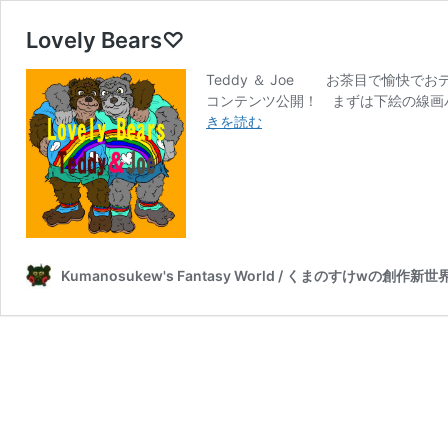
Lovely Bears♡
Teddy ＆ Joe お茶目で愉快
コンテンツ公開！ まずは下絵の線画
Lovely
きを読む
Bears♡
Kumanosukew's Fantasy World / くまのすけwの創作新世